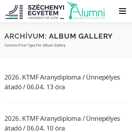
Tovább
a
Menü
tartalomhoz
RÓLUNK
ALUMNI KÖZÖSSÉG
HÍREK
MÉDIA
ARCHÍVUM:
ALBUM GALLERY
Custom Post Type For Album Gallery
DIPLOMAÁTADÓ
DIPLOMÁN TÚL
2026. KTMF Aranydiploma / Ünnepélyes
SZOLGÁLTATÁSOK
ÉVFOLYAMOK
átadó / 06.04. 13 óra
2026. KTMF Aranydiploma / Ünnepélyes
átadó / 06.04. 10 óra