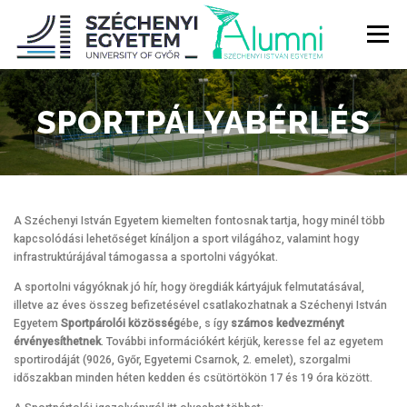
Tovább
a
Menü
tartalomhoz
RÓLUNK
ALUMNI KÖZÖSSÉG
HÍREK
MÉDIA
SPORTPÁLYABÉRLÉS
DIPLOMAÁTADÓ
DIPLOMÁN TÚL
A Széchenyi István Egyetem kiemelten fontosnak tartja, hogy minél több
kapcsolódási lehetőséget kínáljon a sport világához, valamint hogy
SZOLGÁLTATÁSOK
ÉVFOLYAMOK
infrastruktúrájával támogassa a sportolni vágyókat.
A sportolni vágyóknak jó hír, hogy öregdiák kártyájuk felmutatásával,
illetve az éves összeg befizetésével csatlakozhatnak a Széchenyi István
Egyetem
Sportpárolói közösség
ébe, s így
számos kedvezményt
érvényesíthetnek
. További információkért kérjük, keresse fel az egyetem
sportirodáját (9026, Győr, Egyetemi Csarnok, 2. emelet), szorgalmi
időszakban minden héten kedden és csütörtökön 17 és 19 óra között.