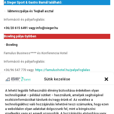
A Sieger Sport & Gastro Barnál található:
· lábteniszpálya és Teqball asztal
Információ és pályafoglalás:
+36/20 615 6491 vagy info@sieger.hu
Bowling pálya Győrben
· Bowling
Famulus Business**** és Konferencia Hotel
Információ és pályafoglalás:
+36/96 547 770 vagy
https://famulushotel.hu/palyafoglalas
Sütik kezelése
Mosonmagyaróváron található lehetőségek:
Óvári Vár – Moogac sportcsarnok
A lehető legjobb felhasználói élmény biztosítása érdekében olyan
technológiákat – például sütiket – használunk, amelyek segítségével
Információ:
http://mogaac.hu/
eszközinformációkat tárolunk és/vagy érünk el. Az ezekhez a
technológiákhoz való hozzájárulás lehetővé teszi számunkra, hogy ezen
Óvári Vár – Vízitelep
a weboldalon olyan adatokat dolgozzunk fel, mint a böngészési
viselkedés vagy az egyedi azonosítók. A hozzájárulás elutasítása vagy