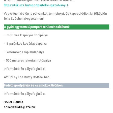
A Sportpártolói igazolványról itt olvashat többet:
https://tsk.sze.hu/sportpartoloi-igazolvany-1
Vegye igénybe ön is pályáinkat, termeinket, és kapcsolódjon ki, töltődjön
fel a Széchenyi-egyetemen!
A győri egyetemi Sportpark területén található:
· műfüves kispályás focipálya
· 6 palánkos kosárlabdapálya
· 4 homokos röplabdapálya
· 500 méteres rekortán futópálya
Információ és pályafoglalás:
Az Uni by The Rusty Coffee-ban
Fedett sportpályák és csarnokok
Győrben:
Információ és pályafoglalás:
Söller Klaudia
soller.klaudia@sze.hu