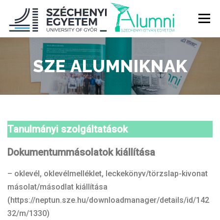
Tovább
a
Menü
tartalomhoz
RÓLUNK
ALUMNI KÖZÖSSÉG
HÍREK
MÉDIA
SZE ALUMNIKNAK
DIPLOMAÁTADÓ
DIPLOMÁN TÚL
Tanulmányi szolgáltatások
SZOLGÁLTATÁSOK
ÉVFOLYAMOK
Dokumentummásolatok kiállítása
– oklevél, oklevélmelléklet, leckekönyv/törzslap-kivonat
másolat/másodlat kiállítása
(https://neptun.sze.hu/downloadmanager/details/id/142
32/m/1330)