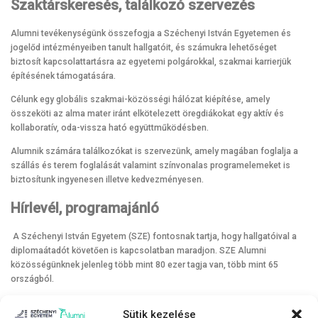
Szaktárskeresés, találkozó szervezés
Alumni tevékenységünk összefogja a Széchenyi István Egyetemen és
jogelőd intézményeiben tanult hallgatóit, és számukra lehetőséget
biztosít kapcsolattartásra az egyetemi polgárokkal, szakmai karrierjük
építésének támogatására.
Célunk egy globális szakmai-közösségi hálózat kiépítése, amely
összeköti az alma mater iránt elkötelezett öregdiákokat egy aktív és
kollaboratív, oda-vissza ható együttműködésben.
Alumnik számára találkozókat is szervezünk, amely magában foglalja a
szállás és terem foglalását valamint színvonalas programelemeket is
biztosítunk ingyenesen illetve kedvezményesen.
Hírlevél, programajánló
A Széchenyi István Egyetem (SZE) fontosnak tartja, hogy hallgatóival a
diplomaátadót követően is kapcsolatban maradjon. SZE Alumni
közösségünknek jelenleg több mint 80 ezer tagja van, több mint 65
országból.
Ha örömmel venné hírleveleinket, érdeklik a SZE alumniknak szervezett
Sütik kezelése
programjaink, kapcsolatban maradna alma materével és szaktársaival,