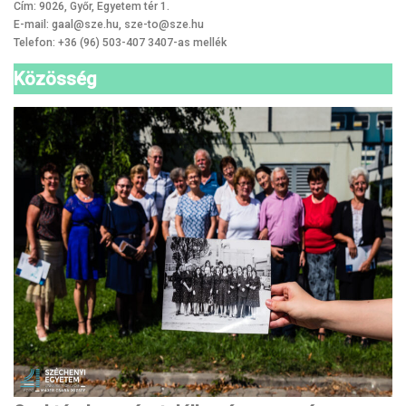
Cím: 9026, Győr, Egyetem tér 1.
E-mail: gaal@sze.hu, sze-to@sze.hu
Telefon: +36 (96) 503-407 3407-as mellék
Közösség