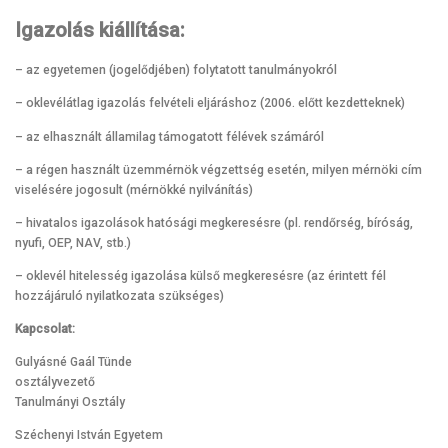
Igazolás kiállítása:
– az egyetemen (jogelődjében) folytatott tanulmányokról
– oklevélátlag igazolás felvételi eljáráshoz (2006. előtt kezdetteknek)
– az elhasznált államilag támogatott félévek számáról
– a régen használt üzemmérnök végzettség esetén, milyen mérnöki cím
viselésére jogosult (mérnökké nyilvánítás)
– hivatalos igazolások hatósági megkeresésre (pl. rendőrség, bíróság,
nyufi, OEP, NAV, stb.)
– oklevél hitelesség igazolása külső megkeresésre (az érintett fél
hozzájáruló nyilatkozata szükséges)
Kapcsolat:
Gulyásné Gaál Tünde
osztályvezető
Tanulmányi Osztály
Széchenyi István Egyetem