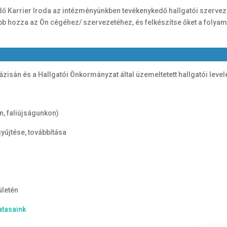
ő Karrier Iroda az intézményünkben tevékenykedő hallgatói szervez
ebb hozza az Ön cégéhez/ szervezetéhez, és felkészítse őket a folyam
ázisán és a Hallgatói Önkormányzat által üzemeltetett hallgatói level
n, faliújságunkon)
yűjtése, továbbítása
ületén
atasaink