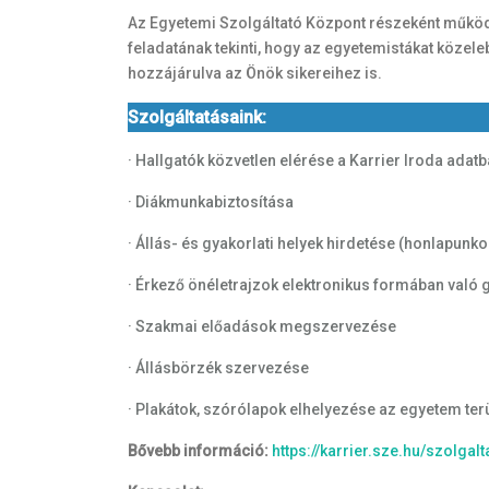
Az Egyetemi Szolgáltató Központ részeként működ
feladatának tekinti, hogy az egyetemistákat közel
hozzájárulva az Önök sikereihez is.
Szolgáltatásaink:
· Hallgatók közvetlen elérése a Karrier Iroda adatb
· Diákmunkabiztosítása
· Állás- és gyakorlati helyek hirdetése (honlapunko
· Érkező önéletrajzok elektronikus formában való g
· Szakmai előadások megszervezése
· Állásbörzék szervezése
· Plakátok, szórólapok elhelyezése az egyetem ter
Bővebb információ:
https://karrier.sze.hu/szolgalt