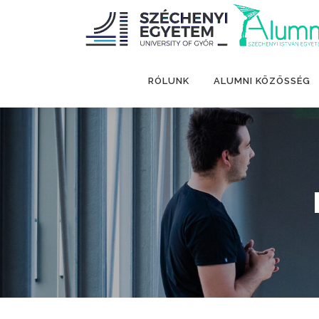
Tovább
a
tartalomhoz
RÓLUNK
ALUMNI KÖZÖSSÉG