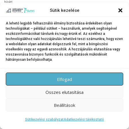
hírét!
Sütik kezelése
A lehető legjobb felhasználói élmény biztosítása érdekében olyan
technológiákat – például sütiket – használunk, amelyek segítségével
eszközinformációkat tárolunk és/vagy érünk el. Az ezekhez a
technológiákhoz való hozzájárulás lehetővé teszi számunkra, hogy ezen
Copyright © 2026 SZE Alumni – Széchenyi István Egyetem
–
a weboldalon olyan adatokat dolgozzunk fel, mint a böngészési
OnePress
téma FameThemes által
viselkedés vagy az egyedi azonosítók. A hozzájárulás elutasítása vagy
visszavonása bizonyos funkciók és szolgáltatások működését
hátrányosan befolyásolhatja.
Elfogad
Összes elutasítása
Beállítások
Sütikezelési szabályzat
Adatkezelési tájékoztató