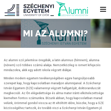
Tovább
a
Menü
tartalomhoz
RÓLUNK
ALUMNI KÖZÖSSÉG
HÍREK
MÉDIA
MI AZ ALUMNI?
DIPLOMAÁTADÓ
DIPLOMÁN TÚL
Az alumni szó jelentése öregdiák, a latin alumnus (hímnem), alumna
(nőnem) szó többes számú alakja. Nemzetközileg is ismert kifejezés
SZOLGÁLTATÁSOK
ÉVFOLYAMOK
mindazokra, akik egy adott iskola végzett diákjai.
Minden modern egyetem tevékenységében egyre hangsúlyosabb
szerepet kap, hogy kapcsolatban maradjon alumnijaival. A Széchenyi
István Egyetem (SZE) valamennyi végzett hallgatóját, doktoranduszát
megbecsüli. Az Ön elégedettsége és alma mater iránti elkötelezettsége
kiemelten fontos számunkra. Bízunk abban, hogy kapcsolatban marad
velünk, örömmel gondol vissza az itt eltöltött időre, büszke, hogy a SZE
közösségéhez tartozik, és tovább viszi a Széchenyi István Egyetem jó