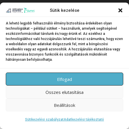
Copyright © 2026 SZE Alumni – Széchenyi István Egyetem
Sütik kezelése
–
OnePress
téma FameThemes által
A lehető legjobb felhasználói élmény biztosítása érdekében olyan
technológiákat – például sütiket – használunk, amelyek segítségével
eszközinformációkat tárolunk és/vagy érünk el. Az ezekhez a
technológiákhoz való hozzájárulás lehetővé teszi számunkra, hogy ezen
a weboldalon olyan adatokat dolgozzunk fel, mint a böngészési
viselkedés vagy az egyedi azonosítók. A hozzájárulás elutasítása vagy
visszavonása bizonyos funkciók és szolgáltatások működését
hátrányosan befolyásolhatja.
Elfogad
Összes elutasítása
Beállítások
Sütikezelési szabályzat
Adatkezelési tájékoztató