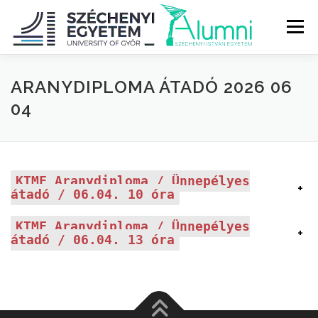
Tovább
a
Menü
tartalomhoz
RÓLUNK
ALUMNI KÖZÖSSÉG
HÍREK
MÉDIA
ARANYDIPLOMA ÁTADÓ 2026 06
04
DIPLOMAÁTADÓ
DIPLOMÁN TÚL
KTMF Aranydiploma / Ünnepélyes
+
SZOLGÁLTATÁSOK
ÉVFOLYAMOK
átadó / 06.04. 10 óra
KTMF Aranydiploma / Ünnepélyes
+
átadó / 06.04. 13 óra