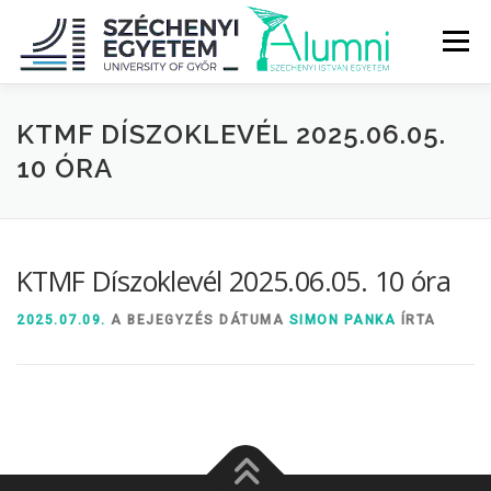
Tovább
a
Menü
tartalomhoz
RÓLUNK
ALUMNI KÖZÖSSÉG
HÍREK
MÉDIA
KTMF DÍSZOKLEVÉL 2025.06.05.
10 ÓRA
DIPLOMAÁTADÓ
DIPLOMÁN TÚL
KTMF Díszoklevél 2025.06.05. 10 óra
SZOLGÁLTATÁSOK
ÉVFOLYAMOK
2025.07.09.
A BEJEGYZÉS DÁTUMA
SIMON PANKA
ÍRTA