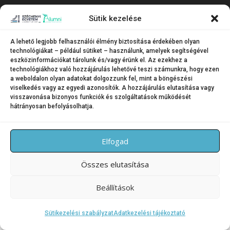
Copyright © 2026 SZE Alumni – Széchenyi István Egyetem
–
Sütik kezelése
OnePress
téma FameThemes által
A lehető legjobb felhasználói élmény biztosítása érdekében olyan
technológiákat – például sütiket – használunk, amelyek segítségével
eszközinformációkat tárolunk és/vagy érünk el. Az ezekhez a
technológiákhoz való hozzájárulás lehetővé teszi számunkra, hogy ezen
a weboldalon olyan adatokat dolgozzunk fel, mint a böngészési
viselkedés vagy az egyedi azonosítók. A hozzájárulás elutasítása vagy
visszavonása bizonyos funkciók és szolgáltatások működését
hátrányosan befolyásolhatja.
Elfogad
Összes elutasítása
Beállítások
Sütikezelési szabályzat
Adatkezelési tájékoztató