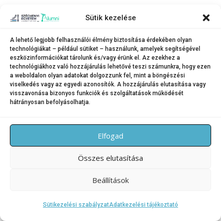
Sütik kezelése
A lehető legjobb felhasználói élmény biztosítása érdekében olyan
technológiákat – például sütiket – használunk, amelyek segítségével
Copyright © 2026 SZE Alumni – Széchenyi István Egyetem
–
eszközinformációkat tárolunk és/vagy érünk el. Az ezekhez a
technológiákhoz való hozzájárulás lehetővé teszi számunkra, hogy ezen
OnePress
téma FameThemes által
a weboldalon olyan adatokat dolgozzunk fel, mint a böngészési
viselkedés vagy az egyedi azonosítók. A hozzájárulás elutasítása vagy
visszavonása bizonyos funkciók és szolgáltatások működését
hátrányosan befolyásolhatja.
Elfogad
Összes elutasítása
Beállítások
Sütikezelési szabályzat
Adatkezelési tájékoztató