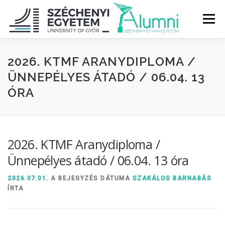
Tovább
a
Menü
tartalomhoz
RÓLUNK
ALUMNI KÖZÖSSÉG
HÍREK
MÉDIA
2026. KTMF ARANYDIPLOMA /
ÜNNEPÉLYES ÁTADÓ / 06.04. 13
ÓRA
DIPLOMAÁTADÓ
DIPLOMÁN TÚL
SZOLGÁLTATÁSOK
ÉVFOLYAMOK
2026. KTMF Aranydiploma /
Ünnepélyes átadó / 06.04. 13 óra
2026.07.01.
A BEJEGYZÉS DÁTUMA
SZAKÁLOS BARNABÁS
ÍRTA