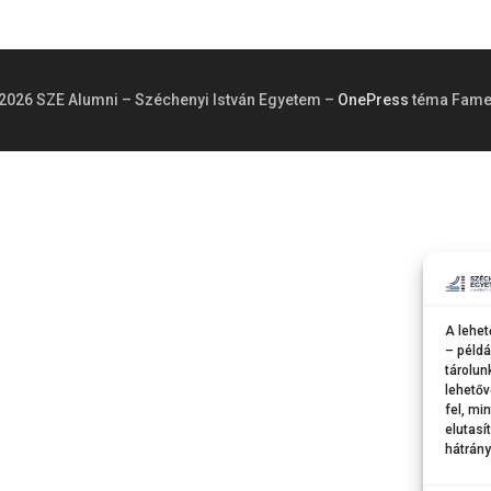
2026 SZE Alumni – Széchenyi István Egyetem
–
OnePress
téma Fame
A lehet
– példá
tárolun
lehetőv
fel, mi
elutasí
hátrány