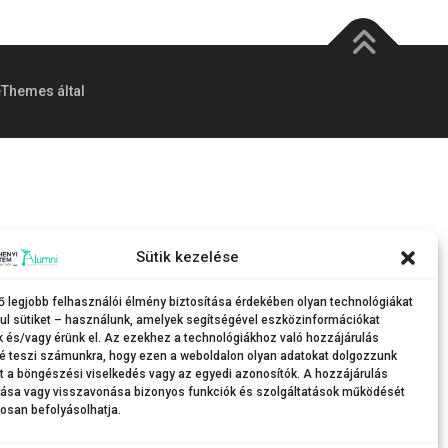
Themes által
Sütik kezelése
ő legjobb felhasználói élmény biztosítása érdekében olyan technológiákat
ul sütiket – használunk, amelyek segítségével eszközinformációkat
k és/vagy érünk el. Az ezekhez a technológiákhoz való hozzájárulás
é teszi számunkra, hogy ezen a weboldalon olyan adatokat dolgozzunk
nt a böngészési viselkedés vagy az egyedi azonosítók. A hozzájárulás
tása vagy visszavonása bizonyos funkciók és szolgáltatások működését
osan befolyásolhatja.