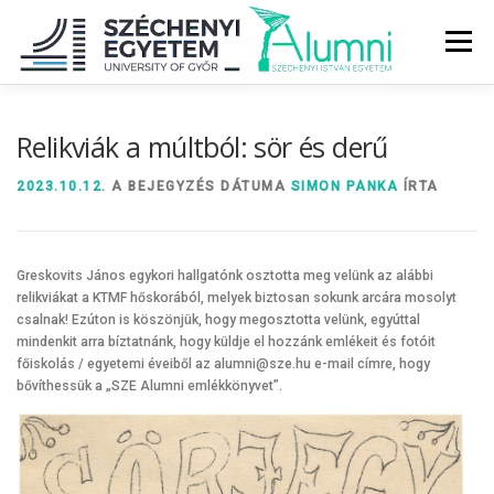
Tovább
a
Menü
tartalomhoz
RÓLUNK
ALUMNI KÖZÖSSÉG
HÍREK
MÉDIA
Relikviák a múltból: sör és derű
2023.10.12.
A BEJEGYZÉS DÁTUMA
SIMON PANKA
ÍRTA
DIPLOMAÁTADÓ
DIPLOMÁN TÚL
Greskovits János egykori hallgatónk osztotta meg velünk az alábbi
SZOLGÁLTATÁSOK
ÉVFOLYAMOK
relikviákat a KTMF hőskorából, melyek biztosan sokunk arcára mosolyt
csalnak! Ezúton is köszönjük, hogy megosztotta velünk, egyúttal
mindenkit arra bíztatnánk, hogy küldje el hozzánk emlékeit és fotóit
főiskolás / egyetemi éveiből az alumni@sze.hu e-mail címre, hogy
bővíthessük a „SZE Alumni emlékkönyvet”.