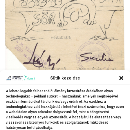
Sütik kezelése
„
Sörjegy” 1976-ból
A lehető legjobb felhasználói élmény biztosítása érdekében olyan
Vasútgépész Szaknap 1974
Letöltés
technológiákat – például sütiket – használunk, amelyek segítségével
Vasútgépész Szaknap c. kiadvány 1974-ből
eszközinformációkat tárolunk és/vagy érünk el. Az ezekhez a
technológiákhoz való hozzájárulás lehetővé teszi számunkra, hogy ezen
Derű 1976
Letöltés
Derű c. kiadvány 1976-ból
a weboldalon olyan adatokat dolgozzunk fel, mint a böngészési
viselkedés vagy az egyedi azonosítók. A hozzájárulás elutasítása vagy
visszavonása bizonyos funkciók és szolgáltatások működését
hátrányosan befolyásolhatja.