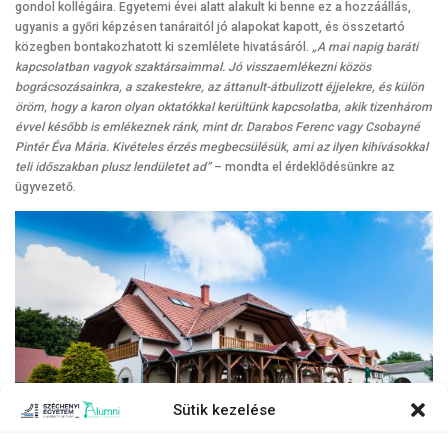
gondol kollégáira. Egyetemi évei alatt alakult ki benne ez a hozzáállás,
ugyanis a győri képzésen tanáraitól jó alapokat kapott, és összetartó
közegben bontakozhatott ki szemlélete hivatásáról.
„A mai napig baráti
kapcsolatban vagyok szaktársaimmal. Jó visszaemlékezni közös
bográcsozásainkra, a szakestekre, az áttanult-átbulizott éjjelekre, és külön
öröm, hogy a karon olyan oktatókkal kerültünk kapcsolatba, akik tizenhárom
évvel később is emlékeznek ránk, mint dr. Darabos Ferenc vagy Csobayné
Pintér Éva Mária. Kivételes érzés megbecsülésük, ami az ilyen kihívásokkal
teli időszakban plusz lendületet ad”
– mondta el érdeklődésünkre az
ügyvezető.
Sütik kezelése