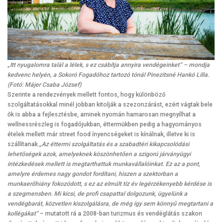
„Itt nyugalomra talál a lélek, s ez csábítja annyira vendégeinket” – mondja
kedvenc helyén, a Sokoró Fogadóhoz tartozó tónál Pinezitsné Hankó Lilla.
(Fotó: Májer Csaba József)
Szerinte a rendezvények mellett fontos, hogy különböző
szolgáltatásokkal minél jobban kitolják a szezonzárást, ezért vágtak bele
ők is abba a fejlesztésbe, aminek nyomán hamarosan megnyílhat a
wellnessrészleg is fogadójukban, éttermükben pedig a hagyományos
ételek mellett már street food ínyencségeket is kínálnak, illetve ki is
szállítanak.
„Az éttermi szolgáltatás és a szabadtéri kikapcsolódási
lehetőségek azok, amelyeknek köszönhetően a szigorú járványügyi
intézkedések mellett is megtarthattuk munkavállalóinkat. Ez az a pont,
amelyre érdemes nagy gondot fordítani, hiszen a szektorban a
munkaerőhiány fokozódott, s ez az elmúlt tíz év legérzékenyebb kérdése is
a szegmensben. Mi kicsi, de profi csapattal dolgozunk, ügyelünk a
vendégbarát, közvetlen kiszolgálásra, de még így sem könnyű megtartani a
kollégákat”
– mutatott rá a 2008-ban turizmus és vendéglátás szakon