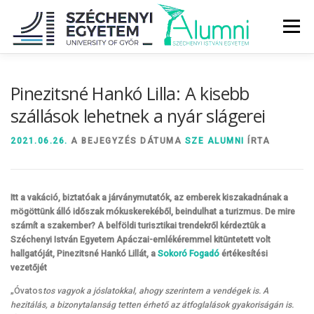
Tovább
a
Menü
tartalomhoz
RÓLUNK
ALUMNI KÖZÖSSÉG
HÍREK
MÉDIA
Pinezitsné Hankó Lilla: A kisebb
szállások lehetnek a nyár slágerei
DIPLOMAÁTADÓ
DIPLOMÁN TÚL
2021.06.26.
A BEJEGYZÉS DÁTUMA
SZE ALUMNI
ÍRTA
SZOLGÁLTATÁSOK
ÉVFOLYAMOK
Itt a vakáció, biztatóak a járványmutatók, az emberek kiszakadnának a
mögöttünk álló időszak mókuskerekéből, beindulhat a turizmus. De mire
számít a szakember? A belföldi turisztikai trendekről kérdeztük a
Széchenyi István Egyetem Apáczai-emlékéremmel kitüntetett volt
hallgatóját, Pinezitsné Hankó Lillát, a
Sokoró Fogadó
értékesítési
vezetőjét
„Óvatos
tos vagyok a jóslatokkal, ahogy szerintem a vendégek is. A
hezitálás, a bizonytalanság tetten érhető az átfoglalások gyakoriságán is.