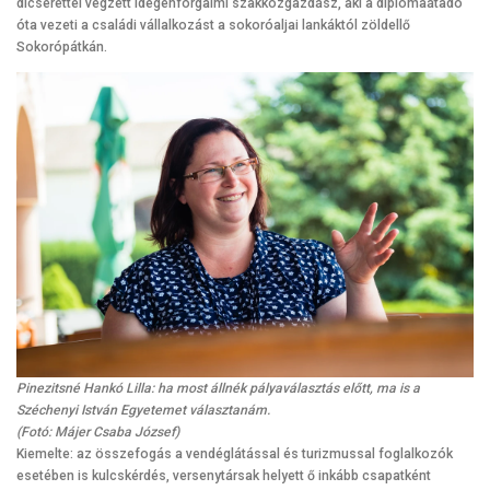
dicsérettel végzett idegenforgalmi szakközgazdász, aki a diplomaátadó
óta vezeti a családi vállalkozást a sokoróaljai lankáktól zöldellő
Sokorópátkán.
Pinezitsné Hankó Lilla: ha most állnék pályaválasztás előtt, ma is a
Széchenyi István Egyetemet választanám.
(Fotó: Májer Csaba József)
Kiemelte: az összefogás a vendéglátással és turizmussal foglalkozók
esetében is kulcskérdés, versenytársak helyett ő inkább csapatként