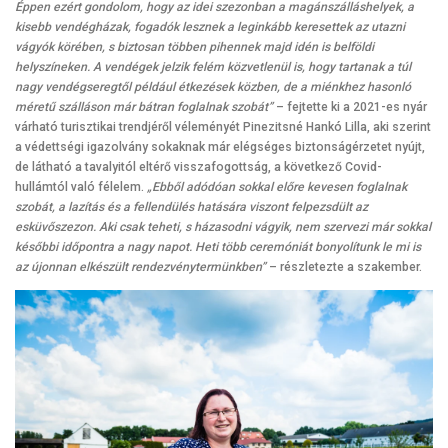
Éppen ezért gondolom, hogy az idei szezonban a magánszálláshelyek, a
kisebb vendégházak, fogadók lesznek a leginkább keresettek az utazni
vágyók körében, s biztosan többen pihennek majd idén is belföldi
helyszíneken. A vendégek jelzik felém közvetlenül is, hogy tartanak a túl
nagy vendégseregtől például étkezések közben, de a miénkhez hasonló
méretű szálláson már bátran foglalnak szobát”
– fejtette ki a 2021-es nyár
várható turisztikai trendjéről véleményét Pinezitsné Hankó Lilla, aki szerint
a védettségi igazolvány sokaknak már elégséges biztonságérzetet nyújt,
de látható a tavalyitól eltérő visszafogottság, a következő Covid-
hullámtól való félelem.
„Ebből adódóan sokkal előre kevesen foglalnak
szobát, a lazítás és a fellendülés hatására viszont felpezsdült az
esküvőszezon. Aki csak teheti, s házasodni vágyik, nem szervezi már sokkal
későbbi időpontra a nagy napot. Heti több ceremóniát bonyolítunk le mi is
az újonnan elkészült rendezvénytermünkben”
– részletezte a szakember.