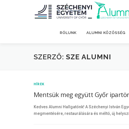
Tovább
a
tartalomhoz
RÓLUNK
ALUMNI KÖZÖSSÉG
SZERZŐ:
SZE ALUMNI
HÍREK
Mentsük meg együtt Győr ipartört
Kedves Alumni Hallgatónk! A Széchenyi István Egy
megmentésére, restaurálására és méltó, új helyszí