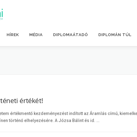
HÍREK
MÉDIA
DIPLOMAÁTADÓ
DIPLOMÁN TÚL
éneti értékét!
etem értékmentő kezdeményezést indított az Áramlás című, kiemelked
nen történő elhelyezésére. A Józsa Bálint és id. …