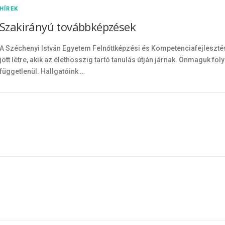
HÍREK
Szakirányú továbbképzések
A Széchenyi István Egyetem Felnőttképzési és Kompetenciafejlesztés
jött létre, akik az élethosszig tartó tanulás útján járnak. Önmaguk 
függetlenül. Hallgatóink …