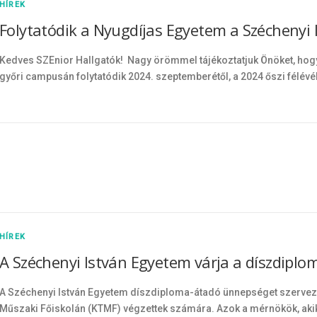
HÍREK
Folytatódik a Nyugdíjas Egyetem a Széchenyi
Kedves SZEnior Hallgatók! Nagy örömmel tájékoztatjuk Önöket, hog
győri campusán folytatódik 2024. szeptemberétől, a 2024 őszi félév
HÍREK
A Széchenyi István Egyetem várja a díszdiplo
A Széchenyi István Egyetem díszdiploma-átadó ünnepséget szervez a
Műszaki Főiskolán (KTMF) végzettek számára. Azok a mérnökök, akik