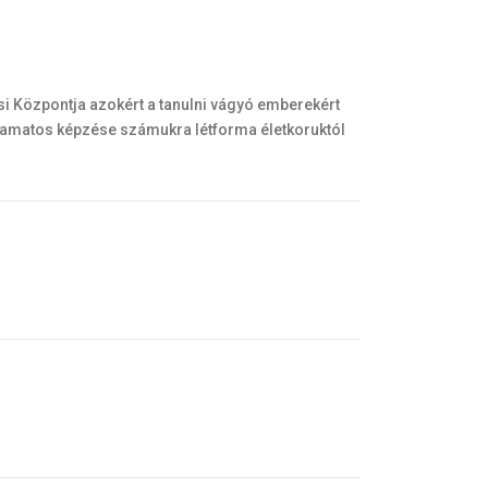
i Központja azokért a tanulni vágyó emberekért
folyamatos képzése számukra létforma életkoruktól