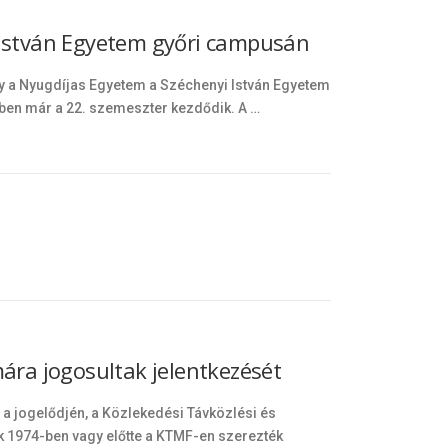
 István Egyetem győri campusán
y a Nyugdíjas Egyetem a Széchenyi István Egyetem
ében már a 22. szemeszter kezdődik. A …
mára jogosultak jelentkezését
 jogelődjén, a Közlekedési Távközlési és
 1974-ben vagy előtte a KTMF-en szerezték