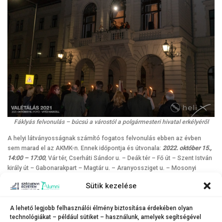
Fáklyás felvonulás – búcsú a várostól a polgármesteri hivatal erkélyéről
A helyi látványosságnak számító fogatos felvonulás ebben az évben
sem marad el az AKMK-n. Ennek időpontja és útvonala:
2022. október 15.,
14:00 – 17:00
; Vár tér, Cserháti Sándor u. – Deák tér – Fő út – Szent István
király út – Gabonarakpart – Magtár u. – Aranyossziget u. – Mosonyi
Mihály u. – Károly u. – Malomszer u. – Cserháti Sándor u. – Fő út,
Sütik kezelése
Pozsonyi út – Feketeerdei út – Újhelyi Imre u. – Várallyai György u. –
Cserháti Sándor u. – Vár tér.
A lehető legjobb felhasználói élmény biztosítása érdekében olyan
A fáklyás felvonulás idejére a Fő utat lezárják a Városkapu tér és a Bástya
technológiákat – például sütiket – használunk, amelyek segítségével