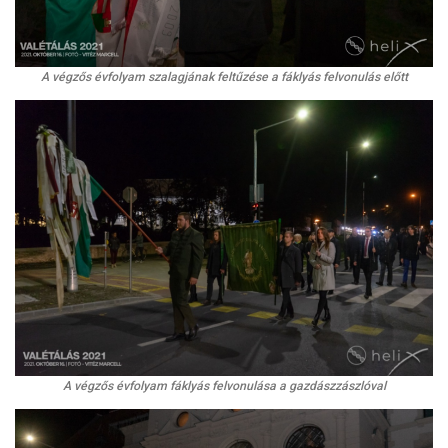
A végzős évfolyam szalagjának feltűzése a fáklyás felvonulás előtt
A végzős évfolyam fáklyás felvonulása a gazdászzászlóval