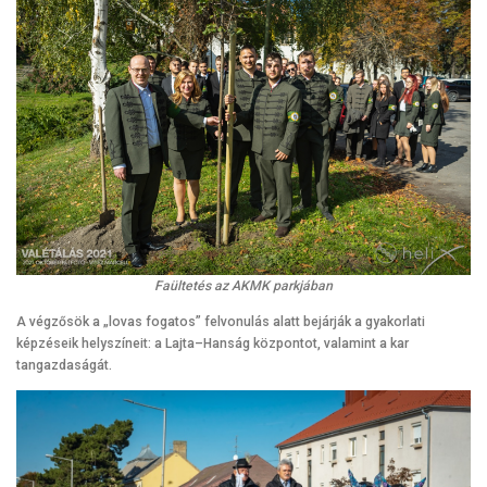
Faültetés az AKMK parkjában
A végzősök a „lovas fogatos” felvonulás alatt bejárják a gyakorlati
képzéseik helyszíneit: a Lajta–Hanság központot, valamint a kar
tangazdaságát.