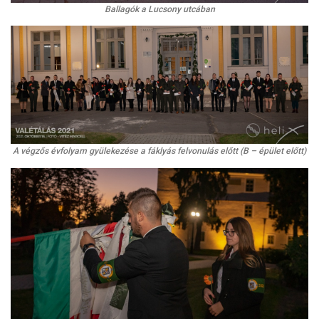
Ballagók a Lucsony utcában
A végzős évfolyam gyülekezése a fáklyás felvonulás előtt (B – épület előtt)