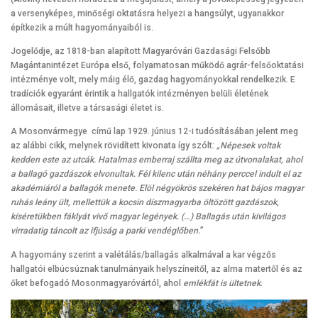
a versenyképes, minőségi oktatásra helyezi a hangsúlyt, ugyanakkor
építkezik a múlt hagyományaiból is.
Jogelődje, az 1818-ban alapított Magyaróvári Gazdasági Felsőbb
Magántanintézet Európa első, folyamatosan működő agrár-felsőoktatási
intézménye volt, mely máig élő, gazdag hagyományokkal rendelkezik. E
tradíciók egyaránt érintik a hallgatók intézményen belüli életének
állomásait, illetve a társasági életet is.
A Mosonvármegye című lap 1929. június 12-i tudósításában jelent meg
az alábbi cikk, melynek rövidített kivonata így szólt:
„Népesek voltak
kedden este az utcák. Hatalmas emberraj szállta meg az útvonalakat, ahol
a ballagó gazdászok elvonultak. Fél kilenc után néhány perccel indult el az
akadémiáról a ballagók menete. Elöl négyökrös szekéren hat bájos magyar
ruhás leány ült, mellettük a kocsin díszmagyarba öltözött gazdászok,
kíséretükben fáklyát vivő magyar legények. (…) Ballagás után kivilágos
virradatig táncolt az ifjúság a parki vendéglőben.
”
A hagyomány szerint a valétálás/ballagás alkalmával a kar végzős
hallgatói elbúcsúznak tanulmányaik helyszíneitől, az alma matertől és az
őket befogadó Mosonmagyaróvártól, ahol
emlékfát is ültetnek
.