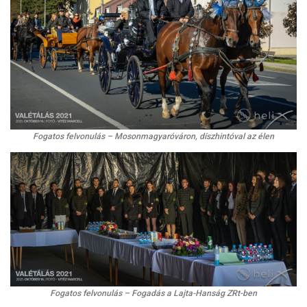
Fogatos felvonulás – Mosonmagyaróváron, díszhintóval az élen
Fogatos felvonulás – Fogadás a Lajta-Hanság ZRt-ben