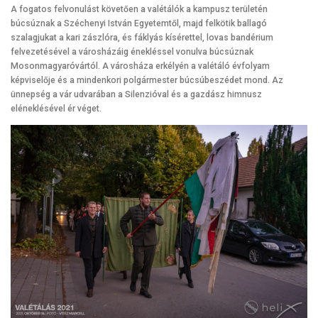
A fogatos felvonulást követően a valétálók a kampusz területén
búcsúznak a Széchenyi István Egyetemtől, majd felkötik ballagó
szalagjukat a kari zászlóra, és fáklyás kísérettel, lovas bandérium
felvezetésével a városházáig énekléssel vonulva búcsúznak
Mosonmagyaróvártól. A városháza erkélyén a valétáló évfolyam
képviselője és a mindenkori polgármester búcsúbeszédet mond. Az
ünnepség a vár udvarában a Silenzióval és a gazdász himnusz
eléneklésével ér véget.