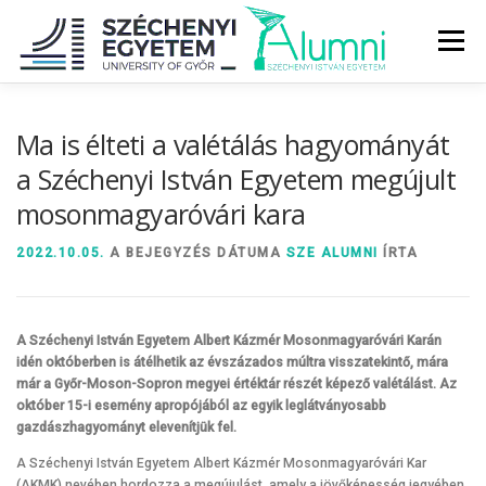
Tovább
a
Menü
tartalomhoz
RÓLUNK
ALUMNI KÖZÖSSÉG
HÍREK
MÉDIA
Ma is élteti a valétálás hagyományát
a Széchenyi István Egyetem megújult
mosonmagyaróvári kara
DIPLOMAÁTADÓ
DIPLOMÁN TÚL
2022.10.05.
A BEJEGYZÉS DÁTUMA
SZE ALUMNI
ÍRTA
SZOLGÁLTATÁSOK
ÉVFOLYAMOK
A Széchenyi István Egyetem Albert Kázmér Mosonmagyaróvári Karán
idén októberben is átélhetik az évszázados múltra visszatekintő, mára
már a Győr-Moson-Sopron megyei értéktár részét képező valétálást. Az
október 15-i esemény apropójából az egyik leglátványosabb
gazdászhagyományt elevenítjük fel.
A Széchenyi István Egyetem Albert Kázmér Mosonmagyaróvári Kar
(AKMK) nevében hordozza a megújulást, amely a jövőképesség jegyében