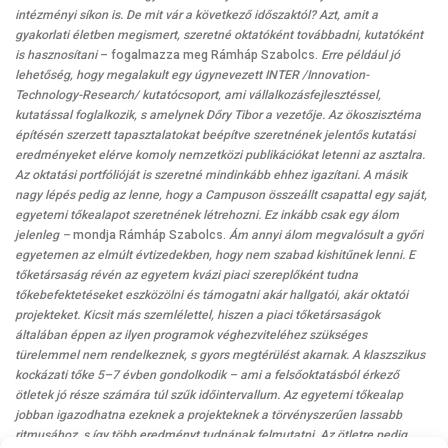
intézményi síkon is. De mit vár a következő időszaktól? Azt, amit a
gyakorlati életben megismert, szeretné
oktatóként továbbadni, kutatóként
is hasznosítani
– fogalmazza meg Rámháp Szabolcs.
Erre például jó
lehetőség, hogy megalakult egy úgynevezett INTER /Innovation-
Technology-Research/ kutatócsoport, ami vállalkozásfejlesztéssel,
kutatással foglalkozik, s amelynek Dőry Tibor a vezetője. Az ökoszisztéma
építésén szerzett tapasztalatokat beépítve szeretnének jelentős kutatási
eredményeket elérve komoly nemzetközi publikációkat letenni az asztalra.
Az oktatási portfólióját is szeretné mindinkább ehhez igazítani. A másik
nagy lépés pedig az lenne, hogy a Campuson összeállt csapattal egy saját,
egyetemi tőkealapot szeretnének létrehozni. Ez inkább csak egy álom
jelenleg –
mondja Rámháp Szabolcs.
Ám annyi álom megvalósult a győri
egyetemen az elmúlt évtizedekben, hogy nem szabad kishitűnek lenni. E
tőketársaság révén az egyetem kvázi piaci szereplőként tudna
tőkebefektetéseket eszközölni és támogatni akár hallgatói, akár oktatói
projekteket. Kicsit más szemlélettel, hiszen a piaci tőketársaságok
általában éppen az ilyen programok véghezviteléhez szükséges
türelemmel nem rendelkeznek, s gyors megtérülést akarnak. A klaszszikus
kockázati tőke 5–7 évben gondolkodik – ami a felsőoktatásból érkező
ötletek jó része számára túl szűk időintervallum. Az egyetemi tőkealap
jobban igazodhatna ezeknek a projekteknek a törvényszerűen lassabb
ritmusához, s így több eredményt tudnának felmutatni. Az ötletre pedig