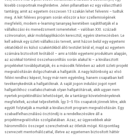
kisebb csoportnak meghirdetve. Jelen pillanatban ez egy választható
tantárgy, amit az egyetem összesen 13 szakán lehet felvenni – tudtuk
meg. A két féléves program során először a kor szellemiségének
megfelelő, modern e-learning tananyag keretében sajátíthatják el a
vállalkozási és menedzsment ismereteket – valóban XXI. századi
színvonalon, akár mobilapplikáción keresztül, egyéni ütemezésben. Le
kell adniuk egy üzleti vállalkozás terveit, amit házon belül egy egyetemi
oktatókból és külső szakértőkből álló testület bírál el, majd az egyetem
számára biztosított kvótából – ami a többi egyetemi produktum alapján,
az azokkal történő összehasonlítás során alakul ki – a kiválasztott
projekteket továbbjuttatják, és a második félévben az adott üzleti projekt
megvalósításán dolgozhatnak a hallgatók. A nagy különbség az első
félévi rendhez képest, hogy már nem egyénileg, hanem csapatban kell
tevékenykedniük a hallgatóknak. A saját jogon indulási jogot nyert
hallgatókhoz csatlakozhatnak olyan hallgatótársak, akik ugyan nem
nyertek projektindítási lehetőséget, de a tantárgyi követelményeknek
megfeleltek, azokat teljesítették. Így 3–5 fős csapatok jönnek létre, akik
együtt folytatják a munkát a kiválasztott program megvalósításán. Egy
szabadfelhasználású ösztöndíj is a rendelkezésükre áll a
projektmegvalósítás szolgálatában. Azaz, az ügyesebbek akár
hárommilliós összeget szerezhetnek az ötletük mögé. Központilag
szervezett mentorhálózattal, illetve az egyetemen biztosított háttér