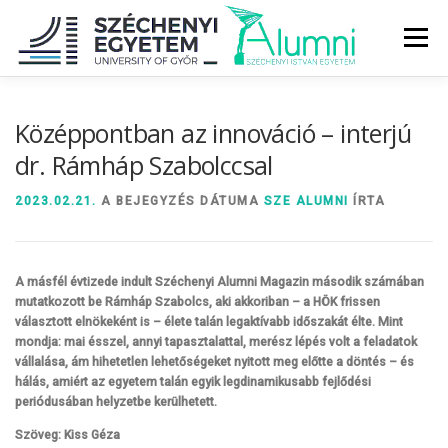
Tovább
a
Menü
tartalomhoz
RÓLUNK
ALUMNI KÖZÖSSÉG
HÍREK
MÉDIA
Középpontban az innováció – interjú
dr. Rámháp Szabolccsal
DIPLOMAÁTADÓ
DIPLOMÁN TÚL
2023.02.21.
A BEJEGYZÉS DÁTUMA
SZE ALUMNI
ÍRTA
SZOLGÁLTATÁSOK
ÉVFOLYAMOK
A másfél évtizede indult Széchenyi Alumni Magazin második számában
mutatkozott be Rámháp Szabolcs, aki akkoriban – a HÖK frissen
választott elnökeként is – élete talán legaktívabb időszakát élte. Mint
mondja: mai ésszel, annyi tapasztalattal, merész lépés volt a feladatok
vállalása, ám hihetetlen lehetőségeket nyitott meg előtte a döntés – és
hálás, amiért az egyetem talán egyik legdinamikusabb fejlődési
periódusában helyzetbe kerülhetett.
Szöveg: Kiss Géza