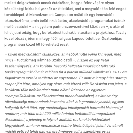
mellett dolgozhatnak annak érdekében, hogy a félév végére olyan
készültségi fokba helyezzék az ötletüket, ami a megvalósítás felé enged
továbblépni. A Menedzsment Campuson működik egy innovációs
ökoszisztéma, amin belül inkubációs, akcelerációs programokat tudnak
mellé csatolni – az egyetem partnerszervezeteivel közösen –, s akár el
lehet jutni odáig, hogy befektetést tudnak biztosítani a projekthez. Tavaly
közel ötszáz, idén mintegy 400 hallgató kapcsolódott be. Ösztöndíjas
programban közel 60 fő vehetett részt.
– Olyan megvalósított vállalkozás, ami ebből nőtte volna ki magát, még
nincs
– tudtuk meg Rámháp Szabolcstól –,
hiszen ez egy fiatal
kezdeményezés. Ám korábbi, hasonló hallgatói innovációt felkaroló
tevékenységünkből már valóban fut a piacon működő vállalkozás. 2017 óta
foglalkozom ezzel a területtel az egyetemen. Ez alatt mintegy húsz startup
csapat jött létre, amelyek egy része már létező vállalkozásként van jelen, s
kockázati tőke befektetését tudta elérni. Részben az egyetem
szerepvállalásával, az ökoszisztéma menedzselésével, az intézmény
tőketársasági partnereinek bevonása által. A legeredményesebb, egykori
hallgatói üzleti ötlet, egy mesterséges intelligenciát használó biztonsági
rendszer, már több mint 200 millió forintos befektetői támogatással
dicsekedhet, s jelenleg is folynak külföldi, szakmai befektetőkkel
tárgyalásaik, ami már nemzetközi szintre történő lépést jelent. Az elmúlt
másfél évtized tehát nagyon eredményes volt a személyes és az