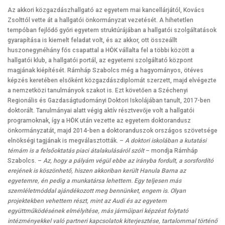
Az akkori közgazdászhallgató az egyetem mai kancellárjától, Kovács
Zsolttól vette át a hallgatói önkormányzat vezetését. A hihetetlen
tempóban fejlődő győri egyetem struktúrájában a hallgatói szolgáltatások
gyarapítása is kiemelt feladat volt, és az akkor, ott összeállt
huszonegynéhány fős csapattal a HÖK vállalta fel a többi között a
hallgatói klub, a hallgatói portál, az egyetemi szolgáltató központ
magjának kiépítését. Rámháp Szabolcs még a hagyományos, ötéves
képzés keretében elsőként közgazdászdiplomát szerzett, majd elvégezte
a nemzetközi tanulmányok szakot is. Ezt követően a Széchenyi
Regionális és Gazdaságtudományi Doktori Iskolájában tanult, 2017-ben
doktorált. Tanulmányai alatt végig aktív résztvevője volt a hallgatói
programoknak, így a HÖK után vezette az egyetem doktorandusz
önkormányzatát, majd 2014-ben a doktoranduszok országos szövetsége
elnökségi tagjának is megválasztották. –
A doktori iskolában a kutatási
témám is a felsőoktatás piaci átalakulásáról szólt
– mondja Rámháp
Szabolcs. –
Az, hogy a pályám végül ebbe az irányba fordult, a sorsfordító
erejének is köszönhető, hiszen akkoriban került Hanula Barna az
egyetemre, én pedig a munkatársa lehettem. Egy teljesen más
szemléletmóddal ajándékozott meg bennünket, engem is. Olyan
projektekben vehettem részt, mint az Audi és az egyetem
együttműködésének elmélyítése, más járműipari képzést folytató
intézményekkel való partneri kapcsolatok kiterjesztése, tartalommal történő