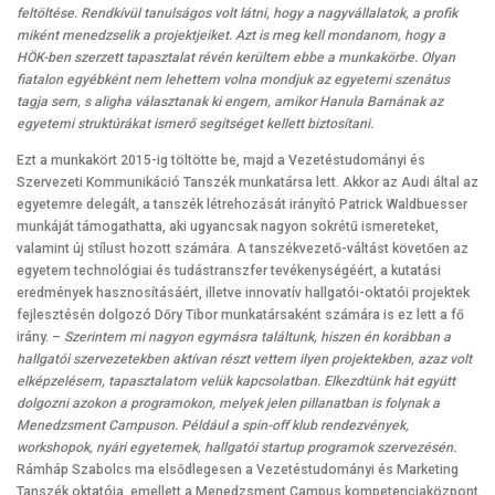
feltöltése. Rendkívül tanulságos volt látni, hogy a nagyvállalatok, a profik
miként menedzselik a projektjeiket. Azt is meg kell mondanom, hogy a
HÖK-ben szerzett tapasztalat révén kerültem ebbe a munkakörbe. Olyan
fiatalon egyébként nem lehettem volna mondjuk az egyetemi szenátus
tagja sem, s aligha választanak ki engem, amikor Hanula Barnának az
egyetemi struktúrákat ismerő segítséget kellett biztosítani.
Ezt a munkakört 2015-ig töltötte be, majd a Vezetéstudományi és
Szervezeti Kommunikáció Tanszék munkatársa lett. Akkor az Audi által az
egyetemre delegált, a tanszék létrehozását irányító Patrick Waldbuesser
munkáját támogathatta, aki ugyancsak nagyon sokrétű ismereteket,
valamint új stílust hozott számára. A tanszékvezető-váltást követően az
egyetem technológiai és tudástranszfer tevékenységéért, a kutatási
eredmények hasznosításáért, illetve innovatív hallgatói-oktatói projektek
fejlesztésén dolgozó Dőry Tibor munkatársaként számára is ez lett a fő
irány. –
Szerintem mi nagyon egymásra találtunk, hiszen én korábban a
hallgatói szervezetekben aktívan részt vettem ilyen projektekben, azaz volt
elképzelésem, tapasztalatom velük kapcsolatban. Elkezdtünk hát együtt
dolgozni azokon a programokon, melyek jelen pillanatban is folynak a
Menedzsment Campuson. Például a spin-off klub rendezvények,
workshopok, nyári egyetemek, hallgatói startup programok szervezésén.
Rámháp Szabolcs ma elsődlegesen a Vezetéstudományi és Marketing
Tanszék oktatója, emellett a Menedzsment Campus kompetenciaközpont