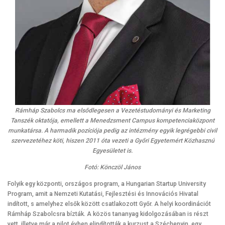
Rámháp Szabolcs ma elsődlegesen a Vezetéstudományi és Marketing
Tanszék oktatója, emellett a Menedzsment Campus kompetenciaközpont
munkatársa. A harmadik pozíciója pedig az intézmény egyik legrégebbi civil
szervezetéhez köti, hiszen 2011 óta vezeti a Győri Egyetemért Közhasznú
Egyesületet is.
Fotó: Könczöl János
Folyik egy központi, országos program, a Hungarian Startup University
Program, amit a Nemzeti Kutatási, Fejlesztési és Innovációs Hivatal
indított, s amelyhez elsők között csatlakozott Győr. A helyi koordinációt
Rámháp Szabolcsra bízták. A közös tananyag kidolgozásában is részt
vett, illetve már a pilot évben elindították a kurzust a Széchenyin, egy