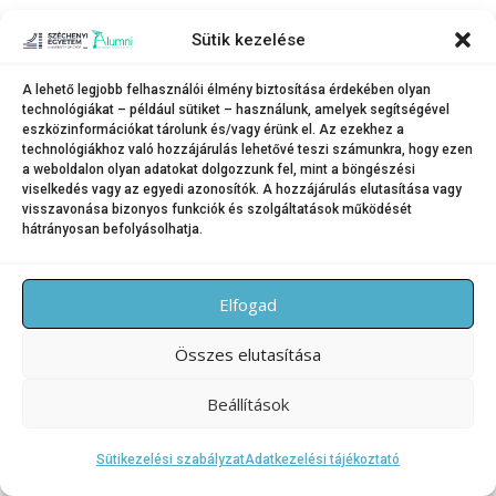
Sütik kezelése
VÉLEMÉNY, HOZZÁSZÓLÁS?
A lehető legjobb felhasználói élmény biztosítása érdekében olyan
Hozzászólás küldéséhez
be kell jelentkezni
.
technológiákat – például sütiket – használunk, amelyek segítségével
eszközinformációkat tárolunk és/vagy érünk el. Az ezekhez a
technológiákhoz való hozzájárulás lehetővé teszi számunkra, hogy ezen
a weboldalon olyan adatokat dolgozzunk fel, mint a böngészési
viselkedés vagy az egyedi azonosítók. A hozzájárulás elutasítása vagy
visszavonása bizonyos funkciók és szolgáltatások működését
Copyright © 2026 SZE Alumni – Széchenyi István Egyetem
–
hátrányosan befolyásolhatja.
OnePress
téma FameThemes által
Elfogad
Összes elutasítása
Beállítások
Sütikezelési szabályzat
Adatkezelési tájékoztató