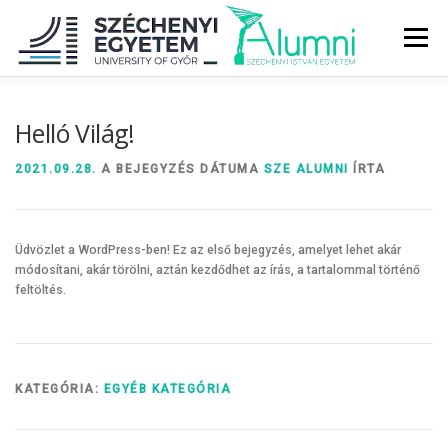
Tovább
a
Menü
tartalomhoz
RÓLUNK
ALUMNI KÖZÖSSÉG
HÍREK
MÉDIA
Helló Világ!
2021.09.28.
A BEJEGYZÉS DÁTUMA
SZE ALUMNI
ÍRTA
DIPLOMAÁTADÓ
DIPLOMÁN TÚL
Üdvözlet a WordPress-ben! Ez az első bejegyzés, amelyet lehet akár
SZOLGÁLTATÁSOK
ÉVFOLYAMOK
módosítani, akár törölni, aztán kezdődhet az írás, a tartalommal történő
feltöltés.
KATEGÓRIA:
EGYÉB KATEGÓRIA