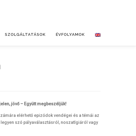
SZOLGÁLTATÁSOK
ÉVFOLYAMOK
a
elen, jövő – Együtt megbeszéljük!
i számára elérhető epizódok vendégei és a témái az
 legyen szó pályaválasztásról, noszatlgiáról vagy