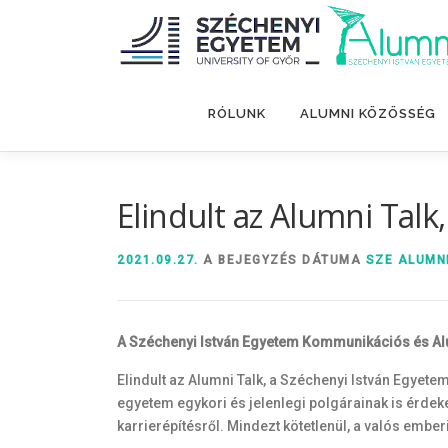
Tovább
a
tartalomhoz
RÓLUNK
ALUMNI KÖZÖSSÉG
Elindult az Alumni Tal
2021.09.27.
A BEJEGYZÉS DÁTUMA
SZE ALUMN
A Széchenyi István Egyetem Kommunikációs és Alumn
Elindult az Alumni Talk, a Széchenyi István Egyet
egyetem egykori és jelenlegi polgárainak is érdek
karrierépítésről. Mindezt kötetlenül, a valós embe