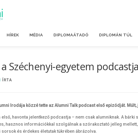
HÍREK
MÉDIA
DIPLOMAÁTADÓ
DIPLOMÁN TÚL
k, a Széchenyi-egyetem podcastj
I
ÍRTA
i Irodája közzé tette az Alumni Talk podcast első epizódját. Múlt, j
em első, havonta jelentkező podcastja – nem csak alumniknak. A bárk
es, hasznos információkkal szolgálnak a szórakoztató jelleg mellett,
ri sorsok és érdekes életutak tükrében ábrázolva.