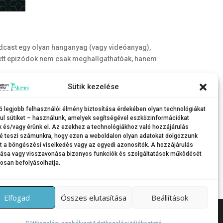
podcast egy olyan hanganyag (vagy videóanyag),
zétett epizódok nem csak meghallgathatóak, hanem
Sütik kezelése
@sze.hu
e-mail-címre.
ő legjobb felhasználói élmény biztosítása érdekében olyan technológiákat
ul sütiket – használunk, amelyek segítségével eszközinformációkat
k és/vagy érünk el. Az ezekhez a technológiákhoz való hozzájárulás
é teszi számunkra, hogy ezen a weboldalon olyan adatokat dolgozzunk
nt a böngészési viselkedés vagy az egyedi azonosítók. A hozzájárulás
tása vagy visszavonása bizonyos funkciók és szolgáltatások működését
osan befolyásolhatja.
Elfogad
Összes elutasítása
Beállítások
Themes által