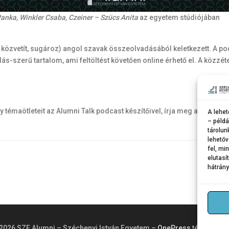
anka, Winkler Csaba, Czeiner – Szücs Anita
az egyetem stúdiójában
: közvetít, sugároz) angol szavak összeolvadásából keletkezett. A 
adás-szerű tartalom, ami feltöltést követően online érhető el. A köz
témaötleteit az Alumni Talk podcast készítőivel, írja meg az
alumni
A lehet
– példá
tárolun
lehetőv
fel, mi
elutasí
hátrány
2026 SZE Alumni – Széchenyi István Egyetem
–
OnePress
téma Fame