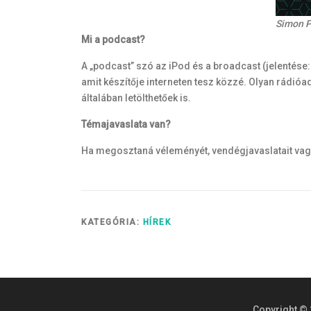
Simon P
Mi a podcast?
A „podcast” szó az iPod és a broadcast (jelentése
amit készítője interneten tesz közzé. Olyan rádió
általában letölthetőek is.
Témajavaslata van?
Ha megosztaná véleményét, vendégjavaslatait vagy 
KATEGÓRIA:
HÍREK
Copyright © 