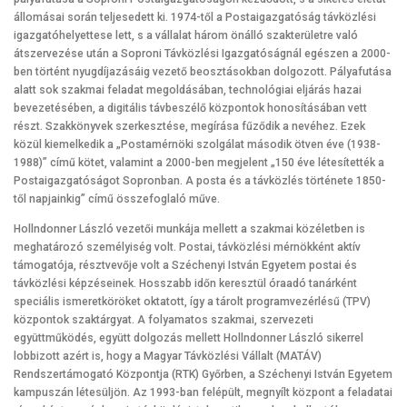
állomásai során teljesedett ki. 1974-től a Postaigazgatóság távközlési
igazgatóhelyettese lett, s a vállalat három önálló szakterületre való
átszervezése után a Soproni Távközlési Igazgatóságnál egészen a 2000-
ben történt nyugdíjazásáig vezető beosztásokban dolgozott. Pályafutása
alatt sok szakmai feladat megoldásában, technológiai eljárás hazai
bevezetésében, a digitális távbeszélő központok honosításában vett
részt. Szakkönyvek szerkesztése, megírása fűződik a nevéhez. Ezek
közül kiemelkedik a „Postamérnöki szolgálat második ötven éve (1938-
1988)” című kötet, valamint a 2000-ben megjelent „150 éve létesítették a
Postaigazgatóságot Sopronban. A posta és a távközlés története 1850-
től napjainkig” című összefoglaló műve.
Hollndonner László vezetői munkája mellett a szakmai közéletben is
meghatározó személyiség volt. Postai, távközlési mérnökként aktív
támogatója, résztvevője volt a Széchenyi István Egyetem postai és
távközlési képzéseinek. Hosszabb időn keresztül óraadó tanárként
speciális ismeretköröket oktatott, így a tárolt programvezérlésű (TPV)
központok szaktárgyat. A folyamatos szakmai, szervezeti
együttműködés, együtt dolgozás mellett Hollndonner László sikerrel
lobbizott azért is, hogy a Magyar Távközlési Vállalt (MATÁV)
Rendszertámogató Központja (RTK) Győrben, a Széchenyi István Egyetem
kampuszán létesüljön. Az 1993-ban felépült, megnyílt központ a feladatai