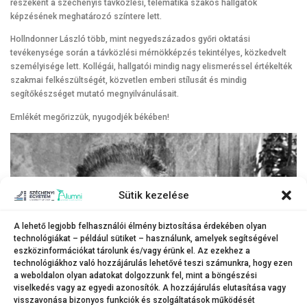
részeként a széchenyis távközlési, telematika szakos hallgatók
képzésének meghatározó színtere lett.
Hollndonner László több, mint negyedszázados győri oktatási
tevékenysége során a távközlési mérnökképzés tekintélyes, közkedvelt
személyisége lett. Kollégái, hallgatói mindig nagy elismeréssel értékelték
szakmai felkészültségét, közvetlen emberi stílusát és mindig
segítőkészséget mutató megnyilvánulásait.
Emlékét megőrizzük, nyugodjék békében!
Sütik kezelése
A lehető legjobb felhasználói élmény biztosítása érdekében olyan
technológiákat – például sütiket – használunk, amelyek segítségével
eszközinformációkat tárolunk és/vagy érünk el. Az ezekhez a
technológiákhoz való hozzájárulás lehetővé teszi számunkra, hogy ezen
a weboldalon olyan adatokat dolgozzunk fel, mint a böngészési
viselkedés vagy az egyedi azonosítók. A hozzájárulás elutasítása vagy
visszavonása bizonyos funkciók és szolgáltatások működését