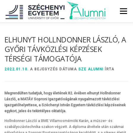
Tovább
a
Menü
tartalomhoz
RÓLUNK
ALUMNI KÖZÖSSÉG
HÍREK
MÉDIA
ELHUNYT HOLLNDONNER LÁSZLÓ, A
GYŐRI TÁVKÖZLÉSI KÉPZÉSEK
TÉRSÉGI TÁMOGATÓJA
DIPLOMAÁTADÓ
DIPLOMÁN TÚL
2022.01.10.
A BEJEGYZÉS DÁTUMA
SZE ALUMNI
ÍRTA
SZOLGÁLTATÁSOK
ÉVFOLYAMOK
Megrendülten tudatjuk, hogy életének 82. évében elhunyt Hollndonner
László, a MATÁV Soproni Igazgatóságának nyugalmazott távközlési
igazgatóhelyettese, a
Széchenyi István Egyetem távközlési képzéseinek
egykori, jeles és tekintélyes oktatója.
Hollndonner László a BME Villamosmérnöki Karán, a műszer- és
szabályozástechnika szakon végzett. A diploma átvétele után szakmai
pályafutása a Soproni Postaigazgatóságon kezdődött, s a sikeres életút