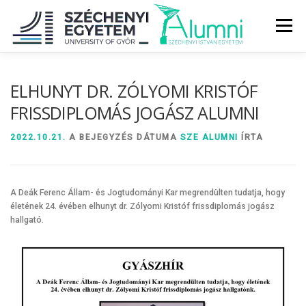
Tovább
a
Menü
tartalomhoz
RÓLUNK
ALUMNI KÖZÖSSÉG
HÍREK
MÉDIA
ELHUNYT DR. ZÓLYOMI KRISTÓF
FRISSDIPLOMÁS JOGÁSZ ALUMNI
DIPLOMAÁTADÓ
DIPLOMÁN TÚL
2022.10.21.
A BEJEGYZÉS DÁTUMA
SZE ALUMNI
ÍRTA
SZOLGÁLTATÁSOK
ÉVFOLYAMOK
A Deák Ferenc Állam- és Jogtudományi Kar megrendülten tudatja, hogy
életének 24. évében elhunyt dr. Zólyomi Kristóf frissdiplomás jogász
hallgató.