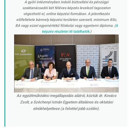
A győri intézményben induló biztosítási és pénzügyi
szaktanácsadói két féléves képzés levelező tagozaton
végezhető el, online képzési formában. A jelentkezés
előfeltétele bármely képzési területen szerzett, minimum BSc,
BA vagy ezzel egyenértékű főiskolai vagy egyetemi diploma. (
A
képzés részletei itt találhatók
.)
Az együttműködési megállapodás aláírói, köztük dr. Kovács
Zsolt, a Széchenyi István Egyetem általános és oktatási
elnökhelyettese (a felvétel jobb szélén).