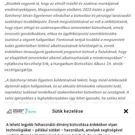
„Büszkék vagyunk rá, hogy az elmúlt másfél év szakmai munkájának
eredményeképpen, Magyarországon elsőként, 2023 őszén a győri
Széchenyi István Egyetemen elindulhat a biztosítási és pénzügyi tanácsadói
szakirányú továbbképzés. Ennek megvalósításával az volt a célkitűzésünk,
hogy olyan átfogó és szakmaspecifikus ismereteket biztosítsunk, amely
innovatív gondolkodásra, etikus és ügyfélközpontú szemléletmódra
ösztönzi a végzett hallgatókat. Fontosnak tartjuk továbbá a megszerzett
tudás gyakorlatban történő alkalmazásának lehetőségét is, ennek
érdekében társaságunk gyakornoki programot biztosít a fiataloknak, hogy
az elsajátított ismereteket sikerrel alkalmazhassák a mindennapokban”
–
nyilatkozta Keszthelyi Erik, a Hungarikum Biztosítási Alkusz Zrt. elnök-
vezérigazgatója.
„A Széchenyi István Egyetem küldetésének tekinti, hogy minél értékesebb
diplomát adjon hallgatóinak, és az aktuális kihívásokra válaszolni tudó,
naprakész tudással rendelkező szakembereket biztosítson az országnak. A
valós igényekhez a leghatékonyabban úgy lehet igazodni, ha széles körű
együttműködéseket alakítunk ki a szakmai szervezetekkel, gazdasági
szereplőkkel, oktatási intézményekkel, és közösen fogalmazzuk meg
Sütik kezelése
célkitűzéseinket. Egyetemünk kilenc karán, tizenegy tudományterületen
több mint kétszáz képzést kínálunk, amely a mai aláírással egy újabb
A lehető legjobb felhasználói élmény biztosítása érdekében olyan
gyakorlatias és a piacon keresett tudást biztosító képzéssel bővül. Kívánom,
technológiákat – például sütiket – használunk, amelyek segítségével
hogy a partnerség az együttműködéshez csatlakozó valamennyi résztvevő