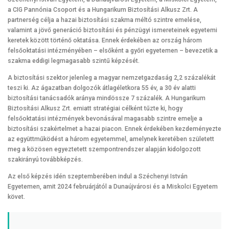
a CIG Pannónia Csoport és a Hungarikum Biztosítási Alkusz Zrt. A
partnerség célja a hazai biztosítási szakma méltó szintre emelése,
valamint a jövő generáció biztosítási és pénzügyi ismereteinek egyetemi
keretek között történő oktatása. Ennek érdekében az ország három
felsőoktatási intézményében – elsőként a győri egyetemen – bevezetik a
szakma eddigi legmagasabb szintű képzését.
A biztosítási szektor jelenleg a magyar nemzetgazdaság 2,2 százalékát
teszi ki. Az ágazatban dolgozók átlagéletkora 55 év, a 30 év alatti
biztosítási tanácsadók aránya mindössze 7 százalék. A Hungarikum
Biztosítási Alkusz Zrt. emiatt stratégiai célként tűzte ki, hogy
felsőoktatási intézmények bevonásával magasabb szintre emelje a
biztosítási szakértelmet a hazai piacon. Ennek érdekében kezdeményezte
az együttműködést a három egyetemmel, amelynek keretében született
meg a közösen egyeztetett szempontrendszer alapján kidolgozott
szakirányú továbbképzés.
Az első képzés idén szeptemberében indul a Széchenyi István
Egyetemen, amit 2024 februárjától a Dunaújvárosi és a Miskolci Egyetem
követ.