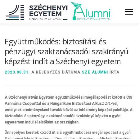
Tovább
a
Menü
tartalomhoz
RÓLUNK
ALUMNI KÖZÖSSÉG
HÍREK
MÉDIA
Együttműködés: biztosítási és
pénzügyi szaktanácsadói szakirányú
képzést indít a Széchenyi-egyetem
DIPLOMAÁTADÓ
DIPLOMÁN TÚL
2023.08.31.
A BEJEGYZÉS DÁTUMA
SZE ALUMNI
ÍRTA
SZOLGÁLTATÁSOK
ÉVFOLYAMOK
A Széchenyi István Egyetem együttműködési megállapodást kötött a CIG
Pannónia Csoporttal és a Hungarikum Biztosítási Alkusz Zrt.-vel,
amelynek eredményeként tovább bővül az intézmény képzési palettája. A
biztosítási és pénzügyi szaktanácsadói szakirányú képzés a győri
egyetemen indul el elsőként az országban.
Ünnepélyes keretek között írt alá együttműködési megállapodást a győri
Széchenyi István Egyetem, a Dunaújvárosi Egyetem, a Miskolci Egyetem,