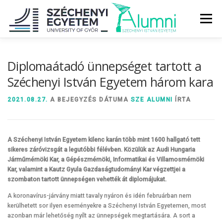
Tovább
a
Menü
tartalomhoz
RÓLUNK
ALUMNI KÖZÖSSÉG
HÍREK
MÉDIA
Diplomaátadó ünnepséget tartott a
Széchenyi István Egyetem három kara
DIPLOMAÁTADÓ
DIPLOMÁN TÚL
2021.08.27.
A BEJEGYZÉS DÁTUMA
SZE ALUMNI
ÍRTA
SZOLGÁLTATÁSOK
ÉVFOLYAMOK
A Széchenyi István Egyetem kilenc karán több mint 1600 hallgató tett
sikeres záróvizsgát a legutóbbi félévben. Közülük az Audi Hungaria
Járműmérnöki Kar, a Gépészmérnöki, Informatikai és Villamosmérnöki
Kar, valamint a Kautz Gyula Gazdaságtudományi Kar végzettjei a
szombaton tartott ünnepségen vehették át diplomájukat.
A koronavírus-járvány miatt tavaly nyáron és idén februárban nem
kerülhetett sor ilyen eseményekre a Széchenyi István Egyetemen, most
azonban már lehetőség nyílt az ünnepségek megtartására. A sort a