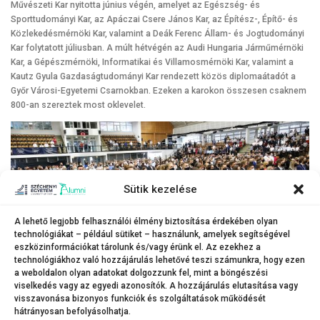
Művészeti Kar nyitotta június végén, amelyet az Egészség- és
Sporttudományi Kar, az Apáczai Csere János Kar, az Építész-, Építő- és
Közlekedésmérnöki Kar, valamint a Deák Ferenc Állam- és Jogtudományi
Kar folytatott júliusban. A múlt hétvégén az Audi Hungaria Járműmérnöki
Kar, a Gépészmérnöki, Informatikai és Villamosmérnöki Kar, valamint a
Kautz Gyula Gazdaságtudományi Kar rendezett közös diplomaátadót a
Győr Városi-Egyetemi Csarnokban. Ezeken a karokon összesen csaknem
800-an szereztek most oklevelet.
Sütik kezelése
A lehető legjobb felhasználói élmény biztosítása érdekében olyan
technológiákat – például sütiket – használunk, amelyek segítségével
eszközinformációkat tárolunk és/vagy érünk el. Az ezekhez a
technológiákhoz való hozzájárulás lehetővé teszi számunkra, hogy ezen
a weboldalon olyan adatokat dolgozzunk fel, mint a böngészési
Fotók: Mekli Zoltán
viselkedés vagy az egyedi azonosítók. A hozzájárulás elutasítása vagy
visszavonása bizonyos funkciók és szolgáltatások működését
hátrányosan befolyásolhatja.