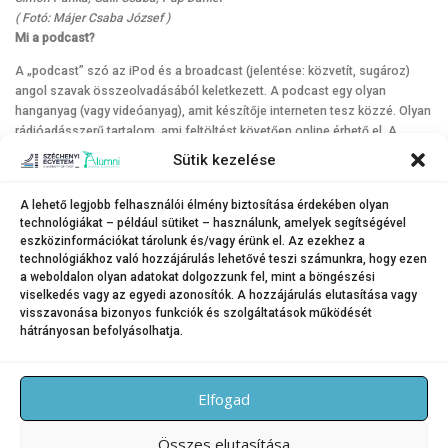
( Fotó: Májer Csaba József )
Mi a podcast?
A „podcast” szó az iPod és a broadcast (jelentése: közvetít, sugároz)
angol szavak összeolvadásából keletkezett. A podcast egy olyan
hanganyag (vagy videóanyag), amit készítője interneten tesz közzé. Olyan
rádióadásszerű tartalom, ami feltöltést követően online érhető el. A
közzétett epizódok nem csak meghallgathatóak, hanem általában
Sütik kezelése
letölthetőek is.
Témajavaslata van?
A lehető legjobb felhasználói élmény biztosítása érdekében olyan
technológiákat – például sütiket – használunk, amelyek segítségével
Ha megosztaná véleményét, vendégjavaslatait vagy témaötleteit az
eszközinformációkat tárolunk és/vagy érünk el. Az ezekhez a
Alumni Talk podcast készítőivel, írja meg az alumni@sze.hu e-mail-címre.
technológiákhoz való hozzájárulás lehetővé teszi számunkra, hogy ezen
Múlt, jelen, jövő – Együtt megbeszéljük!
a weboldalon olyan adatokat dolgozzunk fel, mint a böngészési
viselkedés vagy az egyedi azonosítók. A hozzájárulás elutasítása vagy
visszavonása bizonyos funkciók és szolgáltatások működését
hátrányosan befolyásolhatja.
KATEGÓRIA:
HÍREK
Elfogad
Összes elutasítása