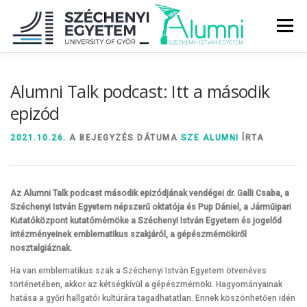
Tovább
a
Menü
tartalomhoz
RÓLUNK
ALUMNI KÖZÖSSÉG
HÍREK
MÉDIA
Alumni Talk podcast: Itt a második
epizód
DIPLOMAÁTADÓ
DIPLOMÁN TÚL
2021.10.26.
A BEJEGYZÉS DÁTUMA
SZE ALUMNI
ÍRTA
SZOLGÁLTATÁSOK
ÉVFOLYAMOK
Az Alumni Talk podcast második epizódjának vendégei dr. Galli Csaba, a
Széchenyi István Egyetem népszerű oktatója és Pup Dániel, a Járműipari
Kutatóközpont kutatómérnöke a Széchenyi István Egyetem és jogelőd
intézményeinek emblematikus szakjáról, a gépészmérnökiről
nosztalgiáznak.
Ha van emblematikus szak a Széchenyi István Egyetem ötvenéves
történetében, akkor az kétségkívül a gépészmérnöki. Hagyományainak
hatása a győri hallgatói kultúrára tagadhatatlan. Ennek köszönhetően idén