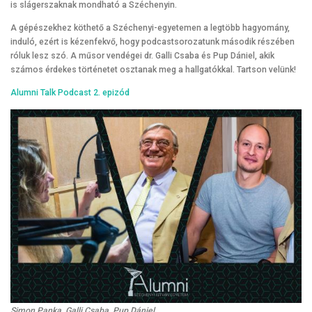
is slágerszaknak mondható a Széchenyin.
A gépészekhez köthető a Széchenyi-egyetemen a legtöbb hagyomány,
induló, ezért is kézenfekvő, hogy podcastsorozatunk második részében
róluk lesz szó. A műsor vendégei dr. Galli Csaba és Pup Dániel, akik
számos érdekes történetet osztanak meg a hallgatókkal. Tartson velünk!
Alumni Talk
Podcast 2. epizód
Simon Panka, Galli Csaba, Pup Dániel