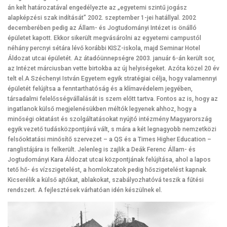
án kelt határozatával engedélyezte az „egyetemi szintű jogász
alapképzési szak indítását” 2002. szeptember 1-jei hatállyal. 2002
decemberében pedig az Állam- és Jogtudományi Intézet is önálló
épületet kapott. Ekkor sikerült megvásárolni az egyetemi campustól
néhány percnyi sétára lévő korábbi KISZ-iskola, majd Seminar Hotel
Áldozat utcai épületét. Az átadóünnepségre 2003. január 6-án került sor,
az Intézet márciusban vette birtokba az új helyiségeket. Azóta közel 20 év
telt el.A Széchenyi István Egyetem egyik stratégiai célja, hogy valamennyi
épületét felújítsa a fenntarthatóság és a klímavédelem jegyében,
társadalmi felelősségvállalását is szem előtt tartva. Fontos az is, hogy az
ingatlanok külső megjelenésükben méltók legyenek ahhoz, hogy a
minőségi oktatást és szolgáltatásokat nyújtó intézmény Magyarország
egyik vezető tudásközpontjává vált, s mára a két legnagyobb nemzetközi
felsőoktatási minősítő szervezet – a QS és a Times Higher Education –
ranglistájára is felkerült. Jelenleg is zajlik a Deák Ferenc Állam- és
Jogtudományi Kara Áldozat utcai központjának felújítása, ahol a lapos
tető hő- és vízszigetelést, a homlokzatok pedig hőszigetelést kapnak.
Kicserélik a külső ajtókat, ablakokat, szabályozhatóvá teszik a fűtési
rendszert. A fejlesztések várhatóan idén készülnek el.