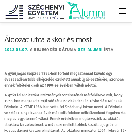
Tovább
a
Menü
tartalomhoz
RÓLUNK
ALUMNI KÖZÖSSÉG
HÍREK
MÉDIA
Áldozat utca akkor és most
2022.02.07.
A BEJEGYZÉS DÁTUMA
SZE ALUMNI
ÍRTA
DIPLOMAÁTADÓ
DIPLOMÁN TÚL
A győri jogászképzés 1892-ben történt megszűnését követő egy
SZOLGÁLTATÁSOK
ÉVFOLYAMOK
évszázadban több elképzelés született annak újjáélesztésére, azonban
ennek feltételei csak az 1990-es években váltak adottá.
A győri felsőoktatási intézmények történetének mérföldköve volt, hogy
1968-ban megkezdte működését a Közlekedési és Távközlési Műszaki
Főiskola. A KTMF 1986-ban vette fel Széchenyi István nevét. A Főiskola
vezetése a nyolcvanas évek második felében célkitűzésként fogalmazta
meg az egyetemmé válást. Ennek érdekében megtervezték az oktatási
struktúra kiszélesítését; a műszaki mellett többek között a jogi és a
közgazdasági képzés elindítását. Az oktatási miniszter 2001. február 16-