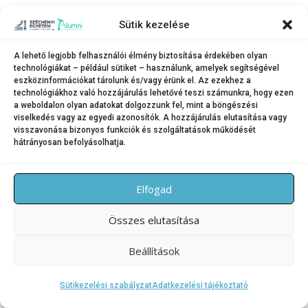
Sütik kezelése
A lehető legjobb felhasználói élmény biztosítása érdekében olyan
Copyright © 2026 SZE Alumni – Széchenyi István Egyetem
–
technológiákat – például sütiket – használunk, amelyek segítségével
OnePress
téma FameThemes által
eszközinformációkat tárolunk és/vagy érünk el. Az ezekhez a
technológiákhoz való hozzájárulás lehetővé teszi számunkra, hogy ezen
a weboldalon olyan adatokat dolgozzunk fel, mint a böngészési
viselkedés vagy az egyedi azonosítók. A hozzájárulás elutasítása vagy
visszavonása bizonyos funkciók és szolgáltatások működését
hátrányosan befolyásolhatja.
Elfogad
Összes elutasítása
Beállítások
Sütikezelési szabályzat
Adatkezelési tájékoztató