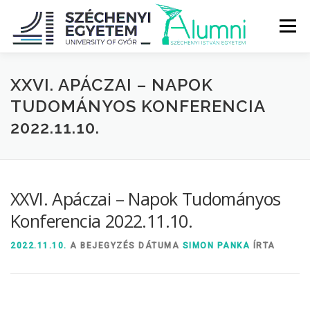
Tovább
a
Menü
tartalomhoz
RÓLUNK
ALUMNI KÖZÖSSÉG
HÍREK
MÉDIA
XXVI. APÁCZAI – NAPOK
TUDOMÁNYOS KONFERENCIA
2022.11.10.
DIPLOMAÁTADÓ
DIPLOMÁN TÚL
SZOLGÁLTATÁSOK
ÉVFOLYAMOK
XXVI. Apáczai – Napok Tudományos
Konferencia 2022.11.10.
2022.11.10.
A BEJEGYZÉS DÁTUMA
SIMON PANKA
ÍRTA