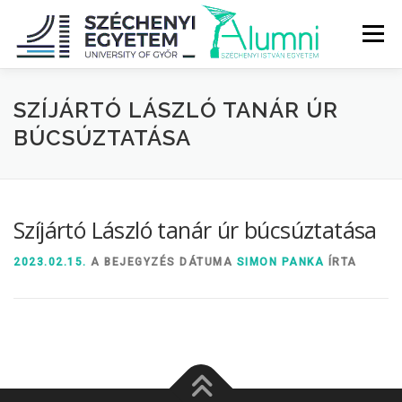
Tovább
a
Menü
tartalomhoz
RÓLUNK
ALUMNI KÖZÖSSÉG
HÍREK
MÉDIA
SZÍJÁRTÓ LÁSZLÓ TANÁR ÚR
BÚCSÚZTATÁSA
DIPLOMAÁTADÓ
DIPLOMÁN TÚL
Szíjártó László tanár úr búcsúztatása
SZOLGÁLTATÁSOK
ÉVFOLYAMOK
2023.02.15.
A BEJEGYZÉS DÁTUMA
SIMON PANKA
ÍRTA