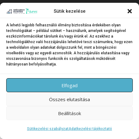
Copyright © 2026 SZE Alumni – Széchenyi István Egyetem
–
Sütik kezelése
OnePress
téma FameThemes által
A lehető legjobb felhasználói élmény biztosítása érdekében olyan
technológiákat – például sütiket – használunk, amelyek segítségével
eszközinformációkat tárolunk és/vagy érünk el. Az ezekhez a
technológiákhoz való hozzájárulás lehetővé teszi számunkra, hogy ezen
a weboldalon olyan adatokat dolgozzunk fel, mint a böngészési
viselkedés vagy az egyedi azonosítók. A hozzájárulás elutasítása vagy
visszavonása bizonyos funkciók és szolgáltatások működését
hátrányosan befolyásolhatja.
Elfogad
Összes elutasítása
Beállítások
Sütikezelési szabályzat
Adatkezelési tájékoztató