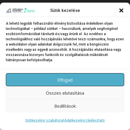
Copyright © 2026 SZE Alumni – Széchenyi István Egyetem
–
Sütik kezelése
OnePress
téma FameThemes által
A lehető legjobb felhasználói élmény biztosítása érdekében olyan
technológiákat – például sütiket – használunk, amelyek segítségével
eszközinformációkat tárolunk és/vagy érünk el. Az ezekhez a
technológiákhoz való hozzájárulás lehetővé teszi számunkra, hogy ezen
a weboldalon olyan adatokat dolgozzunk fel, mint a böngészési
viselkedés vagy az egyedi azonosítók. A hozzájárulás elutasítása vagy
visszavonása bizonyos funkciók és szolgáltatások működését
hátrányosan befolyásolhatja.
Elfogad
Összes elutasítása
Beállítások
Sütikezelési szabályzat
Adatkezelési tájékoztató