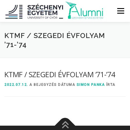
Tovább
a
Menü
tartalomhoz
RÓLUNK
ALUMNI KÖZÖSSÉG
HÍREK
MÉDIA
KTMF / SZEGEDI ÉVFOLYAM
’71-’74
DIPLOMAÁTADÓ
DIPLOMÁN TÚL
KTMF / SZEGEDI ÉVFOLYAM ’71-’74
SZOLGÁLTATÁSOK
ÉVFOLYAMOK
2022.07.12.
A BEJEGYZÉS DÁTUMA
SIMON PANKA
ÍRTA