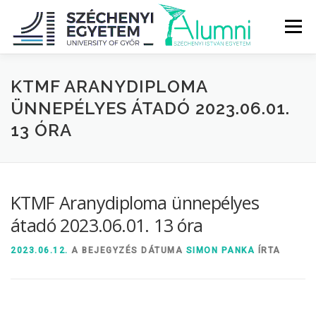
Tovább
a
Menü
tartalomhoz
RÓLUNK
ALUMNI KÖZÖSSÉG
HÍREK
MÉDIA
KTMF ARANYDIPLOMA
ÜNNEPÉLYES ÁTADÓ 2023.06.01.
13 ÓRA
DIPLOMAÁTADÓ
DIPLOMÁN TÚL
SZOLGÁLTATÁSOK
ÉVFOLYAMOK
KTMF Aranydiploma ünnepélyes
átadó 2023.06.01. 13 óra
2023.06.12.
A BEJEGYZÉS DÁTUMA
SIMON PANKA
ÍRTA