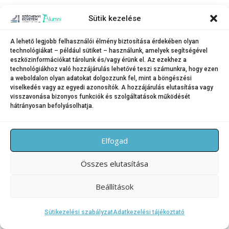
Sütik kezelése
A lehető legjobb felhasználói élmény biztosítása érdekében olyan
Copyright © 2026 SZE Alumni – Széchenyi István Egyetem
–
technológiákat – például sütiket – használunk, amelyek segítségével
OnePress
téma FameThemes által
eszközinformációkat tárolunk és/vagy érünk el. Az ezekhez a
technológiákhoz való hozzájárulás lehetővé teszi számunkra, hogy ezen
a weboldalon olyan adatokat dolgozzunk fel, mint a böngészési
viselkedés vagy az egyedi azonosítók. A hozzájárulás elutasítása vagy
visszavonása bizonyos funkciók és szolgáltatások működését
hátrányosan befolyásolhatja.
Elfogad
Összes elutasítása
Beállítások
Sütikezelési szabályzat
Adatkezelési tájékoztató