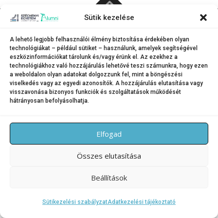
Sütik kezelése
Copyright © 2026 SZE Alumni – Széchenyi István Egyetem
–
A lehető legjobb felhasználói élmény biztosítása érdekében olyan
OnePress
téma FameThemes által
technológiákat – például sütiket – használunk, amelyek segítségével
eszközinformációkat tárolunk és/vagy érünk el. Az ezekhez a
technológiákhoz való hozzájárulás lehetővé teszi számunkra, hogy ezen
a weboldalon olyan adatokat dolgozzunk fel, mint a böngészési
viselkedés vagy az egyedi azonosítók. A hozzájárulás elutasítása vagy
visszavonása bizonyos funkciók és szolgáltatások működését
hátrányosan befolyásolhatja.
Elfogad
Összes elutasítása
Beállítások
Sütikezelési szabályzat
Adatkezelési tájékoztató