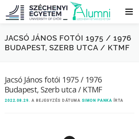
Tovább
a
Menü
tartalomhoz
RÓLUNK
ALUMNI KÖZÖSSÉG
HÍREK
MÉDIA
JACSÓ JÁNOS FOTÓI 1975 / 1976
BUDAPEST, SZERB UTCA / KTMF
DIPLOMAÁTADÓ
DIPLOMÁN TÚL
Jacsó János fotói 1975 / 1976
SZOLGÁLTATÁSOK
ÉVFOLYAMOK
Budapest, Szerb utca / KTMF
2022.08.29.
A BEJEGYZÉS DÁTUMA
SIMON PANKA
ÍRTA