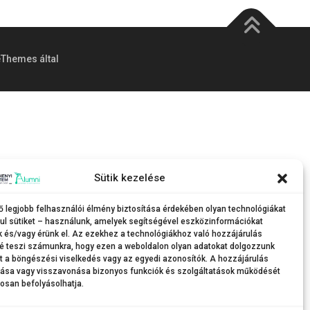
Themes által
Sütik kezelése
ő legjobb felhasználói élmény biztosítása érdekében olyan technológiákat
ul sütiket – használunk, amelyek segítségével eszközinformációkat
k és/vagy érünk el. Az ezekhez a technológiákhoz való hozzájárulás
é teszi számunkra, hogy ezen a weboldalon olyan adatokat dolgozzunk
nt a böngészési viselkedés vagy az egyedi azonosítók. A hozzájárulás
tása vagy visszavonása bizonyos funkciók és szolgáltatások működését
osan befolyásolhatja.