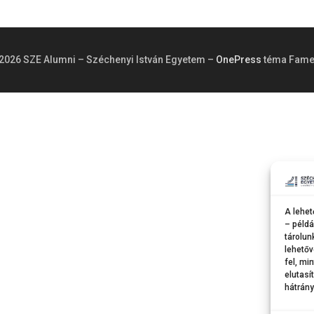
2026 SZE Alumni – Széchenyi István Egyetem
–
OnePress
téma Fame
A lehet
– példá
tárolun
lehetőv
fel, mi
elutasí
hátrány