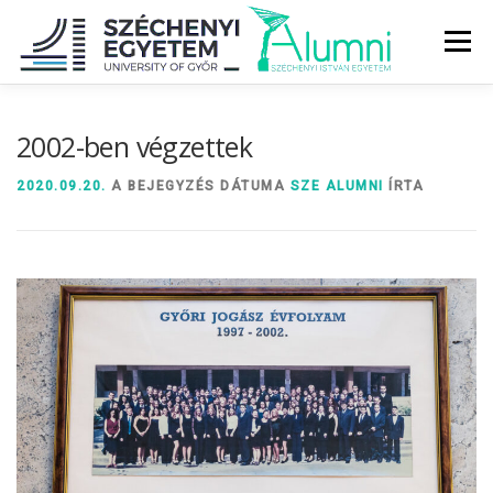
Tovább
a
Menü
tartalomhoz
RÓLUNK
ALUMNI KÖZÖSSÉG
HÍREK
MÉDIA
2002-ben végzettek
2020.09.20.
A BEJEGYZÉS DÁTUMA
SZE ALUMNI
ÍRTA
DIPLOMAÁTADÓ
DIPLOMÁN TÚL
SZOLGÁLTATÁSOK
ÉVFOLYAMOK