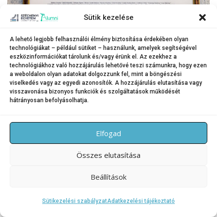
Sütik kezelése
A lehető legjobb felhasználói élmény biztosítása érdekében olyan
technológiákat – például sütiket – használunk, amelyek segítségével
eszközinformációkat tárolunk és/vagy érünk el. Az ezekhez a
technológiákhoz való hozzájárulás lehetővé teszi számunkra, hogy ezen
a weboldalon olyan adatokat dolgozzunk fel, mint a böngészési
KATEGÓRIA:
DFK ÉS JOGELŐDEI
viselkedés vagy az egyedi azonosítók. A hozzájárulás elutasítása vagy
visszavonása bizonyos funkciók és szolgáltatások működését
hátrányosan befolyásolhatja.
Elfogad
Copyright © 2026 SZE Alumni – Széchenyi István Egyetem
–
OnePress
téma FameThemes által
Összes elutasítása
Beállítások
Sütikezelési szabályzat
Adatkezelési tájékoztató