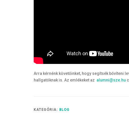
Arra kérnénk követőinket, hogy segítsék bővíteni l
hallgatóknak is. Az emlékeket az
alumni@sze.hu
c
KATEGÓRIA:
BLOG