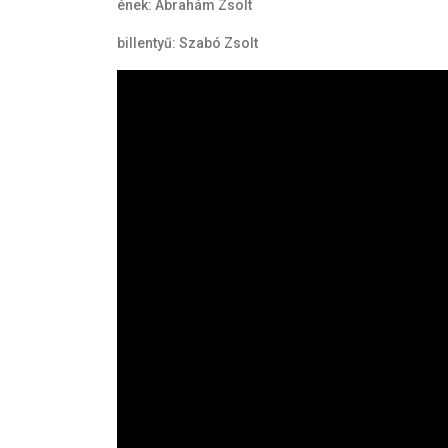
ének: Ábrahám Zsolt
billentyű: Szabó Zsolt