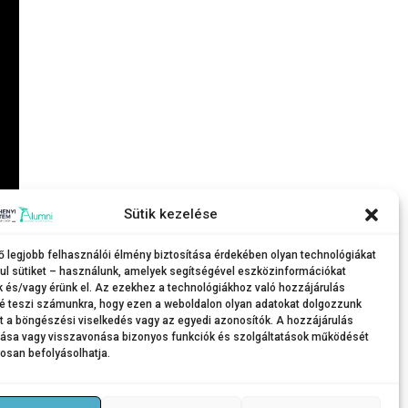
Sütik kezelése
król, koncertekről, hogy bemutathassuk őket a mai
ő legjobb felhasználói élmény biztosítása érdekében olyan technológiákat
ul sütiket – használunk, amelyek segítségével eszközinformációkat
k és/vagy érünk el. Az ezekhez a technológiákhoz való hozzájárulás
é teszi számunkra, hogy ezen a weboldalon olyan adatokat dolgozzunk
nt a böngészési viselkedés vagy az egyedi azonosítók. A hozzájárulás
tása vagy visszavonása bizonyos funkciók és szolgáltatások működését
osan befolyásolhatja.