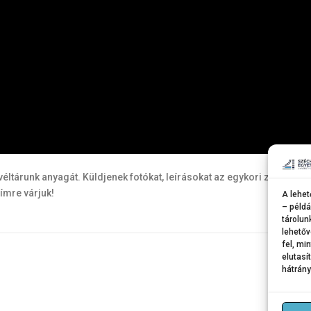
evéltárunk anyagát. Küldjenek fotókat, leírásokat az egykori zenekaro
ímre várjuk!
A lehet
– példá
tárolun
lehetőv
fel, mi
elutasí
hátrány