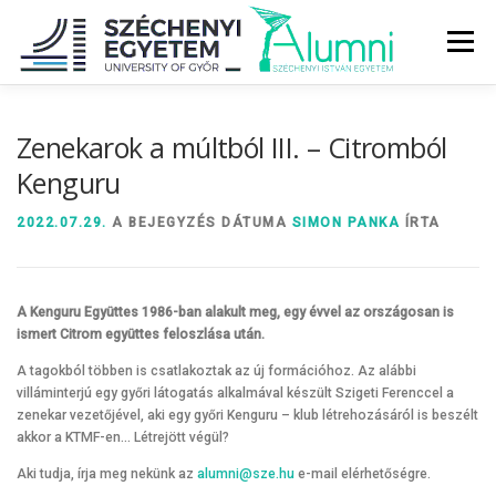
Tovább
a
Menü
tartalomhoz
RÓLUNK
ALUMNI KÖZÖSSÉG
HÍREK
MÉDIA
Zenekarok a múltból III. – Citromból
Kenguru
DIPLOMAÁTADÓ
DIPLOMÁN TÚL
2022.07.29.
A BEJEGYZÉS DÁTUMA
SIMON PANKA
ÍRTA
SZOLGÁLTATÁSOK
ÉVFOLYAMOK
A Kenguru Együttes 1986-ban alakult meg, egy évvel az országosan is
ismert Citrom együttes feloszlása után.
A tagokból többen is csatlakoztak az új formációhoz. Az alábbi
villáminterjú egy győri látogatás alkalmával készült Szigeti Ferenccel a
zenekar vezetőjével, aki egy győri Kenguru – klub létrehozásáról is beszélt
akkor a KTMF-en… Létrejött végül?
Aki tudja, írja meg nekünk az
alumni@sze.hu
e-mail elérhetőségre.