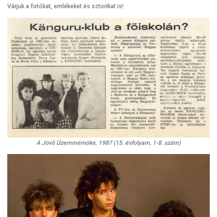
Várjuk a fotókat, emlékeket és sztorikat is!
A Jövő Üzemmérnöke, 1987 (15. évfolyam, 1-8. szám)