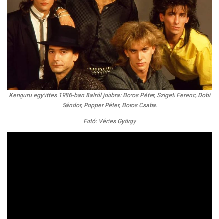
Kenguru együttes 1986-ban Balról jobbra: Boros Péter, Szigeti Ferenc, Dobi
Sándor, Popper Péter, Boros Csaba.
Fotó: Vértes György