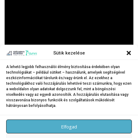
Sütik kezelése
A lehető legjobb felhasználói élmény biztosítása érdekében olyan
technológiákat – például sütiket – használunk, amelyek segítségével
eszközinformációkat tárolunk és/vagy érünk el. Az ezekhez a
technológiákhoz való hozzájárulás lehetővé teszi számunkra, hogy ezen
a weboldalon olyan adatokat dolgozzunk fel, mint a böngészési
Kenguru – Bestiavadászat
viselkedés vagy az egyedi azonosítók. A hozzájárulás elutasítása vagy
visszavonása bizonyos funkciók és szolgáltatások működését
hátrányosan befolyásolhatja.
KATEGÓRIA:
BLOG
Elfogad