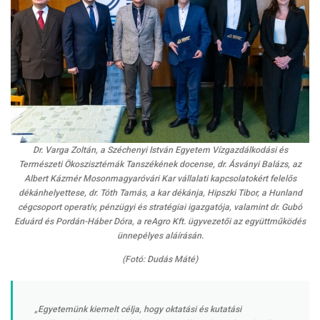
Dr. Varga Zoltán, a Széchenyi István Egyetem Vízgazdálkodási és
Természeti Ökoszisztémák Tanszékének docense, dr. Ásványi Balázs, az
Albert Kázmér Mosonmagyaróvári Kar vállalati kapcsolatokért felelős
dékánhelyettese, dr. Tóth Tamás, a kar dékánja, Hipszki Tibor, a Hunland
cégcsoport operatív, pénzügyi és stratégiai igazgatója, valamint dr. Gubó
Eduárd és Pordán-Háber Dóra, a reAgro Kft. ügyvezetői az együttműködés
ünnepélyes aláírásán.
(Fotó: Dudás Máté)
„Egyetemünk kiemelt célja, hogy oktatási és kutatási