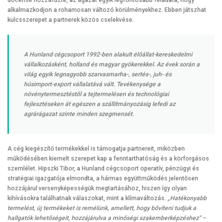
docense hozzáfűzte, az ágazat egyik legfontosabb feladata, hogy
alkalmazkodjon a rohamosan változó körülményekhez. Ebben játszhat
kulcsszerepet a partnerek közös cselekvése.
A Hunland cégcsoport 1992-ben alakult élőállat-kereskedelmi
vállalkozásként, holland és magyar gyökerekkel. Az évek során a
világ egyik legnagyobb szarvasmarha-, sertés-, juh- és
húsimport-export vállalatává vált. Tevékenysége a
növénytermesztéstől a tejtermelésen és technológiai
fejlesztéseken át egészen a szállítmányozásig lefedi az
agrárágazat szinte minden szegmensét.
A cég kiegészítő termékekkel is támogatja partnereit, miközben
működésében kiemelt szerepet kap a fenntarthatóság és a körforgásos
szemlélet. Hipszki Tibor, a Hunland cégcsoport operatív, pénzügyi és
stratégiai igazgatója elmondta, a hármas együttműködés jelentősen
hozzájárul versenyképességük megtartásához, hiszen így olyan
kihívásokra találhatnak válaszokat, mint a klímaváltozás.
„Hatékonyabb
termelést, új termékeket is remélünk, amellett, hogy bővíteni tudjuk a
hallgatók lehetőségeit, hozzájárulva a minőségi szakemberképzéshez”
–