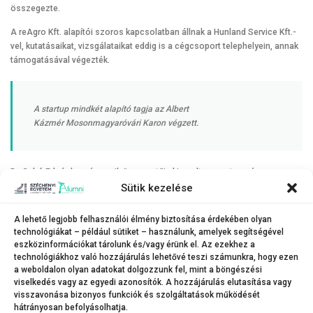
összegezte.
A reAgro Kft. alapítói szoros kapcsolatban állnak a Hunland Service Kft.-
vel, kutatásaikat, vizsgálataikat eddig is a cégcsoport telephelyein, annak
támogatásával végezték.
A startup mindkét alapító tagja az Albert
Kázmér Mosonmagyaróvári Karon végzett.
Dr. Gubó Eduárd, a cég egyik ügyvezetője kiemelte, a partnerség
fenntartható célokat szolgál, amely egybegyúrja az egyetemi tudást, a
Sütik kezelése
startup kreativitását és a nagyvállalati szemléletet.
„Így olyan innovatív
ötleteket valósíthatunk meg, amelyek globális kérdésekre kínálnak
A lehető legjobb felhasználói élmény biztosítása érdekében olyan
megoldásokat”
– húzta alá. Pordán-Háber Dóra, a cég másik ügyvezetője
technológiákat – például sütiket – használunk, amelyek segítségével
hozzátette, jelentős tervekkel és újszerű kutatási ötletekkel szeretnék
eszközinformációkat tárolunk és/vagy érünk el. Az ezekhez a
támogatni azt a hármas együttműködést, amely fontos szereplője lehet
technológiákhoz való hozzájárulás lehetővé teszi számunkra, hogy ezen
az ágazat jövőjének.
a weboldalon olyan adatokat dolgozzunk fel, mint a böngészési
viselkedés vagy az egyedi azonosítók. A hozzájárulás elutasítása vagy
visszavonása bizonyos funkciók és szolgáltatások működését
hátrányosan befolyásolhatja.