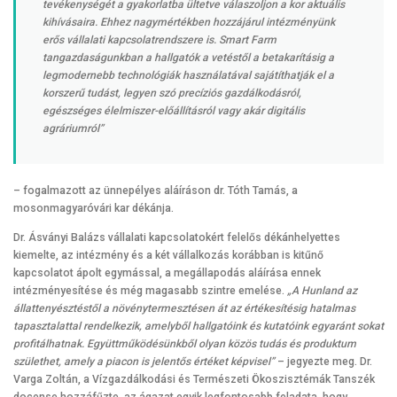
tevékenységét a gyakorlatba ültetve válaszoljon a kor aktuális
kihívásaira. Ehhez nagymértékben hozzájárul intézményünk
erős vállalati kapcsolatrendszere is. Smart Farm
tangazdaságunkban a hallgatók a vetéstől a betakarításig a
legmodernebb technológiák használatával sajátíthatják el a
korszerű tudást, legyen szó precíziós gazdálkodásról,
egészséges élelmiszer-előállításról vagy akár digitális
agráriumról”
– fogalmazott az ünnepélyes aláíráson dr. Tóth Tamás, a
mosonmagyaróvári kar dékánja.
Dr. Ásványi Balázs vállalati kapcsolatokért felelős dékánhelyettes
kiemelte, az intézmény és a két vállalkozás korábban is kitűnő
kapcsolatot ápolt egymással, a megállapodás aláírása ennek
intézményesítése és még magasabb szintre emelése.
„A Hunland az
állattenyésztéstől a növénytermesztésen át az értékesítésig hatalmas
tapasztalattal rendelkezik, amelyből hallgatóink és kutatóink egyaránt sokat
profitálhatnak. Együttműködésünkből olyan közös tudás és produktum
születhet, amely a piacon is jelentős értéket képvisel”
– jegyezte meg. Dr.
Varga Zoltán, a Vízgazdálkodási és Természeti Ökoszisztémák Tanszék