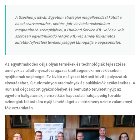
A Széchenyi István Egyetem stratégiai megállapodást kötött a
hazai szarvasmarha-, sertés-, juh- és húskereskedelem
meghatározó szereplőjével, a Hunland Service Kft.-vel és a vele
szorosan együttműködő reAgro Kft.-vel, amely folyamatos
kutatás-fejlesztési tevékenységgel támogatja a cégcsoportot.
Az együttműködés célja olyan termékek és technológiák fejlesztése,
amelyek az állattenyésztési ágazat kitettségeinek mérséklésében
nyújthatnak segítséget. Ez kiváló esélyeket biztosít közös pályázatok
elnyeréséhez, új tudományos eredmények és publikációk születéséhez. A
Hunland cégcsoport gyakorlóhelyet és bemutató területet nyújt az
egyetem hallgatóinak, nemzetközi kapcsolati hálója pedig további
szinergiák feltárására nyújt lehetőséget az intézmény szinte valamennyi
fókuszterületén.