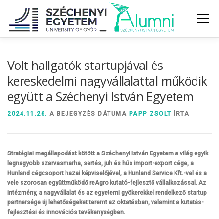
Tovább
a
Menü
tartalomhoz
RÓLUNK
ALUMNI KÖZÖSSÉG
HÍREK
MÉDIA
Volt hallgatók startupjával és
kereskedelmi nagyvállalattal működik
együtt a Széchenyi István Egyetem
DIPLOMAÁTADÓ
DIPLOMÁN TÚL
2024.11.26.
A BEJEGYZÉS DÁTUMA
PAPP ZSOLT
ÍRTA
SZOLGÁLTATÁSOK
ÉVFOLYAMOK
Stratégiai megállapodást kötött a Széchenyi István Egyetem a világ egyik
legnagyobb szarvasmarha, sertés, juh és hús import-export cége, a
Hunland cégcsoport hazai képviselőjével, a Hunland Service Kft.-vel és a
vele szorosan együttműködő reAgro kutató-fejlesztő vállalkozással. Az
intézmény, a nagyvállalat és az egyetemi gyökerekkel rendelkező startup
partnersége új lehetőségeket teremt az oktatásban, valamint a kutatás-
fejlesztési és innovációs tevékenységben.