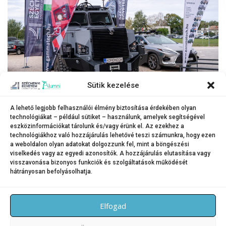
Sütik kezelése
A Széchenyi István Egyetem Győri Innovációs Parkja előtt kiállították a
A lehető legjobb felhasználói élmény biztosítása érdekében olyan
technológiákat – például sütiket – használunk, amelyek segítségével
Gamma Zrt. Komondor harcjárművét, amelyet az intézmény kutatói
eszközinformációkat tárolunk és/vagy érünk el. Az ezekhez a
autonóm járműfunkciókkal szereltek fel.
technológiákhoz való hozzájárulás lehetővé teszi számunkra, hogy ezen
a weboldalon olyan adatokat dolgozzunk fel, mint a böngészési
(Fotó: Adorján András)
viselkedés vagy az egyedi azonosítók. A hozzájárulás elutasítása vagy
visszavonása bizonyos funkciók és szolgáltatások működését
hátrányosan befolyásolhatja.
KATEGÓRIA:
HÍREK
Elfogad