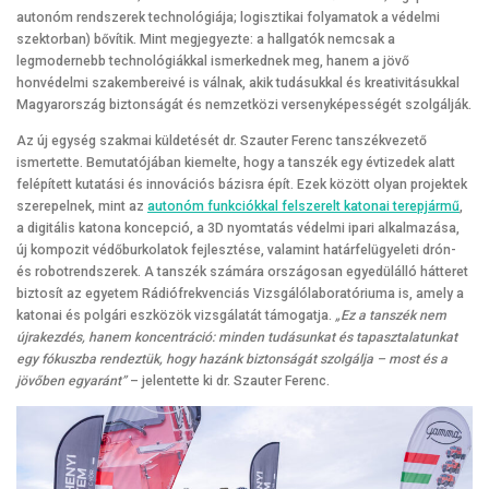
autonóm rendszerek technológiája; logisztikai folyamatok a védelmi
szektorban) bővítik. Mint megjegyezte: a hallgatók nemcsak a
legmodernebb technológiákkal ismerkednek meg, hanem a jövő
honvédelmi szakembereivé is válnak, akik tudásukkal és kreativitásukkal
Magyarország biztonságát és nemzetközi versenyképességét szolgálják.
Az új egység szakmai küldetését dr. Szauter Ferenc tanszékvezető
ismertette. Bemutatójában kiemelte, hogy a tanszék egy évtizedek alatt
felépített kutatási és innovációs bázisra épít. Ezek között olyan projektek
szerepelnek, mint az
autonóm funkciókkal felszerelt katonai terepjármű
,
a digitális katona koncepció, a 3D nyomtatás védelmi ipari alkalmazása,
új kompozit védőburkolatok fejlesztése, valamint határfelügyeleti drón-
és robotrendszerek. A tanszék számára országosan egyedülálló hátteret
biztosít az egyetem Rádiófrekvenciás Vizsgálólaboratóriuma is, amely a
katonai és polgári eszközök vizsgálatát támogatja.
„Ez a tanszék nem
újrakezdés, hanem koncentráció: minden tudásunkat és tapasztalatunkat
egy fókuszba rendeztük, hogy hazánk biztonságát szolgálja – most és a
jövőben egyaránt”
– jelentette ki dr. Szauter Ferenc.