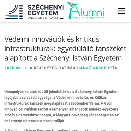
Tovább
a
Menü
tartalomhoz
RÓLUNK
ALUMNI KÖZÖSSÉG
HÍREK
MÉDIA
Védelmi innovációk és kritikus
infrastruktúrák: egyedülálló tanszéket
alapított a Széchenyi István Egyetem
DIPLOMAÁTADÓ
DIPLOMÁN TÚL
2025.09.19.
A BEJEGYZÉS DÁTUMA
HANCZ GÁBOR
ÍRTA
SZOLGÁLTATÁSOK
ÉVFOLYAMOK
Ünnepélyes keretek között jelentették be a Széchenyi István Egyetem
legújabb szervezeti egysége, a Védelmi Innovációs és Kritikus
Infrastruktúrák Tanszék megalapítását szeptember 18-án. A Győri
Innovációs Parkban tartott eseményen elhangzott: mindez egyszerre
erősíti a nemzetbiztonságot, a Magyar Honvédség képességeit és az
intézmény kutatási-oktatási profilját.
A Széchenyi István Egyetem kiemelten fontosnak tartja, hogy az ipari