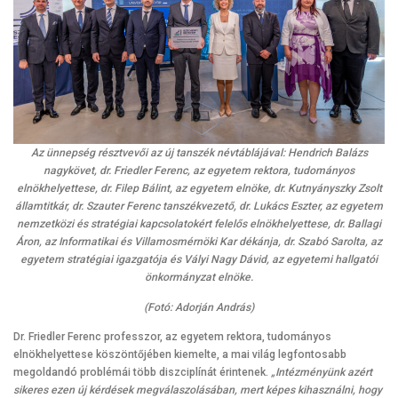
Az ünnepség résztvevői az új tanszék névtáblájával: Hendrich Balázs
nagykövet, dr. Friedler Ferenc, az egyetem rektora, tudományos
elnökhelyettese, dr. Filep Bálint, az egyetem elnöke, dr. Kutnyányszky Zsolt
államtitkár, dr. Szauter Ferenc tanszékvezető, dr. Lukács Eszter, az egyetem
nemzetközi és stratégiai kapcsolatokért felelős elnökhelyettese, dr. Ballagi
Áron, az Informatikai és Villamosmérnöki Kar dékánja, dr. Szabó Sarolta, az
egyetem stratégiai igazgatója és Vályi Nagy Dávid, az egyetemi hallgatói
önkormányzat elnöke.
(Fotó: Adorján András)
Dr. Friedler Ferenc professzor, az egyetem rektora, tudományos
elnökhelyettese köszöntőjében kiemelte, a mai világ legfontosabb
megoldandó problémái több diszciplínát érintenek.
„Intézményünk azért
sikeres ezen új kérdések megválaszolásában, mert képes kihasználni, hogy