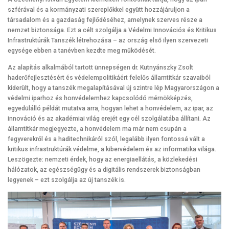
szférával és a kormányzati szereplőkkel együtt hozzájáruljon a
társadalom és a gazdaság fejlődéséhez, amelynek szerves része a
nemzet biztonsága. Ezt a célt szolgálja a Védelmi Innovációs és Kritikus
Infrastruktúrák Tanszék létrehozása – az ország első ilyen szervezeti
egysége ebben a tanévben kezdte meg működését.
Az alapítás alkalmából tartott ünnepségen dr. Kutnyánszky Zsolt
haderőfejlesztésért és védelempolitikáért felelős államtitkár szavaiból
kiderült, hogy a tanszék megalapításával új szintre lép Magyarországon a
védelmi iparhoz és honvédelemhez kapcsolódó mérnökképzés,
egyedülálló példát mutatva arra, hogyan lehet a honvédelem, az ipar, az
innováció és az akadémiai világ erejét egy cél szolgálatába állítani. Az
államtitkár megjegyezte, a honvédelem ma már nem csupán a
fegyverekről és a haditechnikáról szól, legalább ilyen fontossá vált a
kritikus infrastruktúrák védelme, a kibervédelem és az informatika világa.
Leszögezte: nemzeti érdek, hogy az energiaellátás, a közlekedési
hálózatok, az egészségügy és a digitális rendszerek biztonságban
legyenek – ezt szolgálja az új tanszék is.