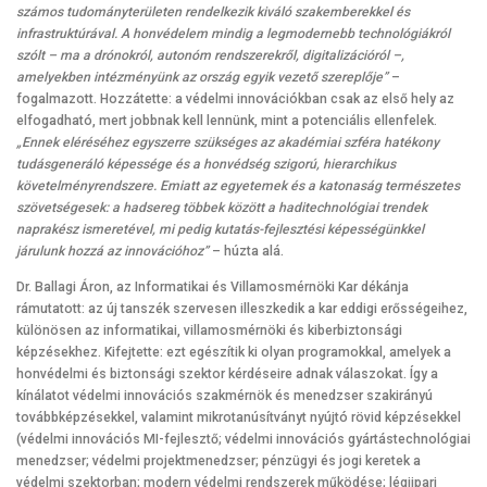
számos tudományterületen rendelkezik kiváló szakemberekkel és
infrastruktúrával. A honvédelem mindig a legmodernebb technológiákról
szólt – ma a drónokról, autonóm rendszerekről, digitalizációról –,
amelyekben intézményünk az ország egyik vezető szereplője”
–
fogalmazott.
Hozzátette: a védelmi innovációkban csak az első hely az
elfogadható, mert jobbnak kell lennünk, mint a potenciális ellenfelek.
„Ennek eléréséhez egyszerre szükséges az akadémiai szféra hatékony
tudásgeneráló képessége és a honvédség szigorú, hierarchikus
követelményrendszere. Emiatt az egyetemek és a katonaság természetes
szövetségesek: a hadsereg többek között a haditechnológiai trendek
naprakész ismeretével, mi pedig kutatás-fejlesztési képességünkkel
járulunk hozzá az innovációhoz”
– húzta alá.
Dr. Ballagi Áron, az Informatikai és Villamosmérnöki Kar dékánja
rámutatott: az új tanszék szervesen illeszkedik a kar eddigi erősségeihez,
különösen az informatikai, villamosmérnöki és kiberbiztonsági
képzésekhez. Kifejtette: ezt egészítik ki olyan programokkal, amelyek a
honvédelmi és biztonsági szektor kérdéseire adnak válaszokat. Így a
kínálatot védelmi innovációs szakmérnök és menedzser szakirányú
továbbképzésekkel, valamint mikrotanúsítványt nyújtó rövid képzésekkel
(védelmi innovációs MI-fejlesztő; védelmi innovációs gyártástechnológiai
menedzser; védelmi projektmenedzser; pénzügyi és jogi keretek a
védelmi szektorban; modern védelmi rendszerek működése; légiipari