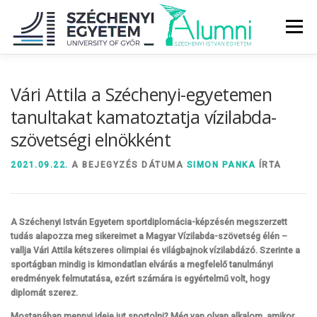
Tovább
a
Menü
tartalomhoz
RÓLUNK
ALUMNI KÖZÖSSÉG
HÍREK
MÉDIA
Vári Attila a Széchenyi-egyetemen
tanultakat kamatoztatja vízilabda-
szövetségi elnökként
DIPLOMAÁTADÓ
DIPLOMÁN TÚL
2021.09.22.
A BEJEGYZÉS DÁTUMA
SIMON PANKA
ÍRTA
SZOLGÁLTATÁSOK
ÉVFOLYAMOK
A Széchenyi István Egyetem sportdiplomácia-képzésén megszerzett
tudás alapozza meg sikereimet a Magyar Vízilabda-szövetség élén –
vallja Vári Attila kétszeres olimpiai és világbajnok vízilabdázó. Szerinte a
sportágban mindig is kimondatlan elvárás a megfelelő tanulmányi
eredmények felmutatása, ezért számára is egyértelmű volt, hogy
diplomát szerez.
Mostanában mennyi ideje jut sportolni? Még van olyan alkalom, amikor