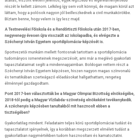
átállás, viszont életem jelentős, egyik legszebb és legeredményesebb
részét le kellett zárnom. Lelkileg így sem volt könnyű, de magam körül azt
láttam, hogy a polósok nagyon jól beilleszkednek a civil munkakörökbe.
Bíztam benne, hogy velem is így lesz majd.
A Testnevelési Főiskola és a Rendőrtiszti Főiskola után
2017-ben,
negyvenegy évesen újra visszaült az iskolapadba, és elvégezte a
Széchenyi István Egyetem sportdiplomácia-képzését is.
Sportvezetői munkám mellett fontosnak tartottam a sportdiplomácia
tudományos ismereteinek megszerzését, ami már a meglévő gyakorlati
tapasztalataimat segíti a mindennapjaimban. Boldogan vettem részt a
Széchenyi István Egyetem képzésen, hiszen nagyon magas színvonalú
és tematikában szerteágazó előadásokat hallgathattam, rengeteg
élménnyel gazdagodtam.
Pont 2017-ben választották be a Magyar Olimpiai Bizottság elnökségébe,
2018-tól pedig a Magyar Vízilabda-szövetség elnökeként tevékenykedik.
A széchenyis képzésben tanultakból mit hasznosít ebben a
tisztségében?
Gyakorlatilag mindent. Feladataim teljes körű sportdiplomáciai tudást és
tapasztalatot igényelnek, így a korábban megszerzett elméleti tudást a
gyakorlatban nagymértékben tudom hasznosítani és kamatoztatni.