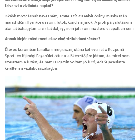
felveszi a vízilabda sapkát?
Inkább mozgásnak nevezném, amire a tíz-tizenkét órányi munka után
marad időm. Ilyenkor úszom, futok, kondizni járok. A profi pályafutásom
után abbahagytam a vízilabdát, így nem játszom masters csapatban sem.
Annak idején miért ment el az első vízilabdaedzésére?
Ötéves koromban tanultam meg úszni, utána két éven át a Központi
Sport- és Ifjúsági Egyesület öttusa-előkészítőjére jártam, de mivel nem
szerettem a futást, és nem is igazán voltam jó futó, edzői javaslatra
kerültem a vízilabdaszakágba.