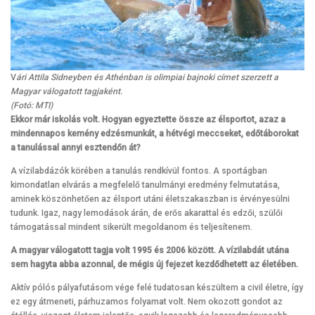
V
ári Attila Sidneyben és Athénban is olimpiai bajnoki címet szerzett a
Magyar válogatott tagjaként.
(Fotó: MTI)
Ekkor már iskolás volt. Hogyan egyeztette össze az élsportot, azaz a
mindennapos kemény edzésmunkát, a hétvégi meccseket, edőtáborokat
a tanulással annyi esztendőn át?
A vízilabdázók körében a tanulás rendkívül fontos. A sportágban
kimondatlan elvárás a megfelelő tanulmányi eredmény felmutatása,
aminek köszönhetően az élsport utáni életszakaszban is érvényesülni
tudunk. Igaz, nagy lemodások árán, de erős akarattal és edzői, szülői
támogatással mindent sikerült megoldanom és teljesítenem.
A magyar válogatott tagja volt 1995 és 2006 között. A vízilabdát utána
sem hagyta abba azonnal, de mégis új fejezet kezdődhetett az életében.
Aktív pólós pályafutásom vége felé tudatosan készültem a civil életre, így
ez egy átmeneti, párhuzamos folyamat volt. Nem okozott gondot az