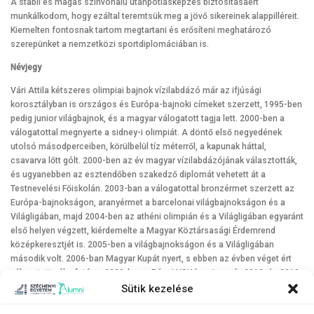
A stabil és magas színvonalú utánpótlásképzés biztosításáért
munkálkodom, hogy ezáltal teremtsük meg a jövő sikereinek alappilléreit.
Kiemelten fontosnak tartom megtartani és erősíteni meghatározó
szerepünket a nemzetközi sportdiplomáciában is.
Névjegy
Vári Attila kétszeres olimpiai bajnok vízilabdázó már az ifjúsági
korosztályban is országos és Európa-bajnoki címeket szerzett, 1995-ben
pedig junior világbajnok, és a magyar válogatott tagja lett. 2000-ben a
válogatottal megnyerte a sidney-i olimpiát. A döntő első negyedének
utolsó másodperceiben, körülbelül tíz méterről, a kapunak háttal,
csavarva lőtt gólt. 2000-ben az év magyar vízilabdázójának választották,
és ugyanebben az esztendőben szakedző diplomát vehetett át a
Testnevelési Főiskolán. 2003-ban a válogatottal bronzérmet szerzett az
Európa-bajnokságon, aranyérmet a barcelonai világbajnokságon és a
Világligában, majd 2004-ben az athéni olimpián és a Világligában egyaránt
első helyen végzett, kiérdemelte a Magyar Köztársasági Érdemrend
középkeresztjét is. 2005-ben a világbajnokságon és a Világligában
második volt. 2006-ban Magyar Kupát nyert, s ebben az évben véget ért
válogatott pályafutása. 2009-ben a Pécsi VSK-hoz igazolt. 2010. és 2019.
között a Pécsi Sport Nonprofit Zrt. vezérigazgatója, közben 2010
Sütik kezelése
novemberében Székely Bulcsúval a junior válogatott edzője lett. 2011-ben