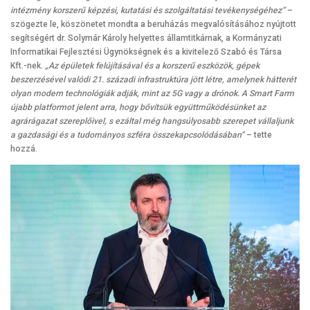
intézmény korszerű képzési, kutatási és szolgáltatási tevékenységéhez”
–
szögezte le, köszönetet mondta a beruházás megvalósításához nyújtott
segítségért dr. Solymár Károly helyettes államtitkárnak, a Kormányzati
Informatikai Fejlesztési Ügynökségnek és a kivitelező Szabó és Társa
Kft.-nek.
„Az épületek felújításával és a korszerű eszközök, gépek
beszerzésével valódi 21. századi infrastruktúra jött létre, amelynek hátterét
olyan modern technológiák adják, mint az 5G vagy a drónok. A Smart Farm
újabb platformot jelent arra, hogy bővítsük együttműködésünket az
agrárágazat szereplőivel, s ezáltal még hangsúlyosabb szerepet vállaljunk
a gazdasági és a tudományos szféra összekapcsolódásában”
– tette
hozzá.