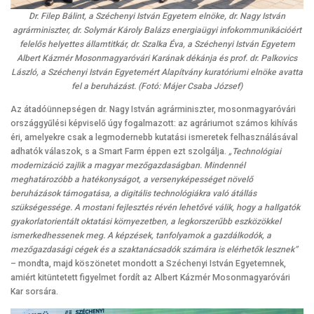
Dr. Filep Bálint, a Széchenyi István Egyetem elnöke, dr. Nagy István
agrárminiszter, dr. Solymár Károly Balázs energiaügyi infokommunikációért
felelős helyettes államtitkár, dr. Szalka Éva, a Széchenyi István Egyetem
Albert Kázmér Mosonmagyaróvári Karának dékánja és prof. dr. Palkovics
László, a Széchenyi István Egyetemért Alapítvány kuratóriumi elnöke avatta
fel a beruházást. (Fotó: Májer Csaba József)
Az átadóünnepségen dr. Nagy István agrárminiszter, mosonmagyaróvári
országgyűlési képviselő úgy fogalmazott: az agráriumot számos kihívás
éri, amelyekre csak a legmodernebb kutatási ismeretek felhasználásával
adhatók válaszok, s a Smart Farm éppen ezt szolgálja.
„Technológiai
modernizáció zajlik a magyar mezőgazdaságban. Mindennél
meghatározóbb a hatékonyságot, a versenyképességet növelő
beruházások támogatása, a digitális technológiákra való átállás
szükségessége. A mostani fejlesztés révén lehetővé válik, hogy a hallgatók
gyakorlatorientált oktatási környezetben, a legkorszerűbb eszközökkel
ismerkedhessenek meg. A képzések, tanfolyamok a gazdálkodók, a
mezőgazdasági cégek és a szaktanácsadók számára is elérhetők lesznek”
– mondta, majd köszönetet mondott a Széchenyi István Egyetemnek,
amiért kitüntetett figyelmet fordít az Albert Kázmér Mosonmagyaróvári
Kar sorsára.