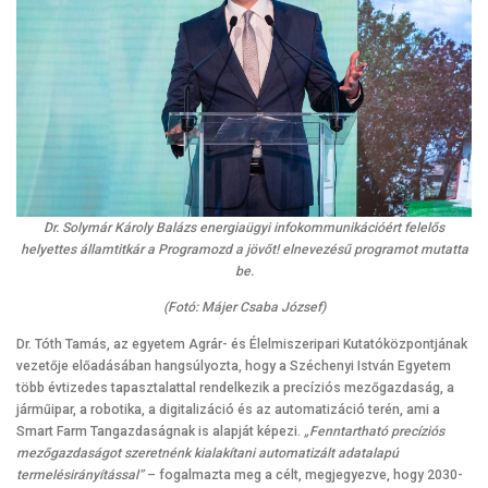
Dr. Solymár Károly Balázs energiaügyi infokommunikációért felelős
helyettes államtitkár a Programozd a jövőt! elnevezésű programot mutatta
be.
(Fotó: Májer Csaba József)
Dr. Tóth Tamás, az egyetem Agrár- és Élelmiszeripari Kutatóközpontjának
vezetője előadásában hangsúlyozta, hogy a Széchenyi István Egyetem
több évtizedes tapasztalattal rendelkezik a precíziós mezőgazdaság, a
járműipar, a robotika, a digitalizáció és az automatizáció terén, ami a
Smart Farm Tangazdaságnak is alapját képezi.
„Fenntartható precíziós
mezőgazdaságot szeretnénk kialakítani automatizált adatalapú
termelésirányítással”
– fogalmazta meg a célt, megjegyezve, hogy 2030-