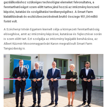
gazdálkodáshoz szükséges technológiai elemeket felvonultatva, a
fenntarthatóságot szem előtt tartva járul hozzá az intézmény korszerű
képzési, kutatási és szolgáltatási tevékenységéhez. A Smart Farm
kialakításának és eszközbeszerzésének bruttó összege
951,04 millió
forint volt.
A Széchenyi István Egyetem kiemelt célja a környezeti fenntarthatóság
elősegítése, amit az intézmény képzései, kutatásai és fejlesztései során
is szem előtt tart. Ezt szolgálja az intézmény legújabb beruházása, az
Albert Kázmér Mosonmagyaróvári Karon megvalósult Smart Farm
Tangazdaság is.