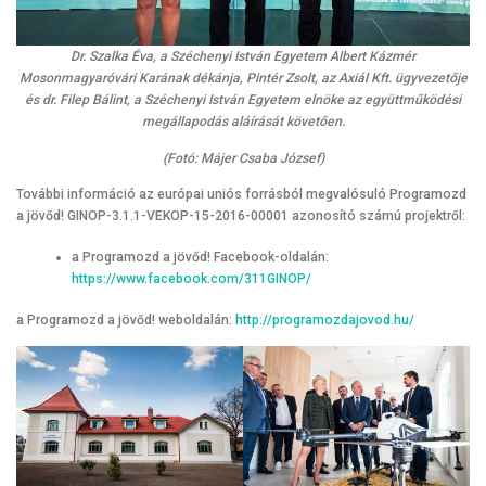
Dr. Szalka Éva, a Széchenyi István Egyetem Albert Kázmér
Mosonmagyaróvári Karának dékánja, Pintér Zsolt, az Axiál Kft. ügyvezetője
és dr. Filep Bálint, a Széchenyi István Egyetem elnöke az együttműködési
megállapodás aláírását követően.
(Fotó: Májer Csaba József)
További információ az európai uniós forrásból megvalósuló Programozd
a jövőd! GINOP-3.1.1-VEKOP-15-2016-00001 azonosító számú projektről:
a Programozd a jövőd! Facebook-oldalán:
https://www.facebook.com/311GINOP/
a Programozd a jövőd! weboldalán:
http://programozdajovod.hu/