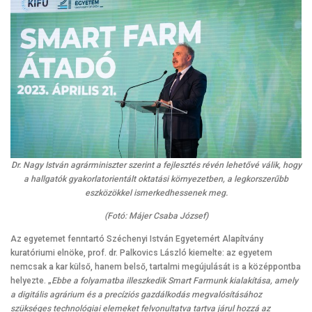
Dr. Nagy István agrárminiszter szerint a fejlesztés révén lehetővé válik, hogy
a hallgatók gyakorlatorientált oktatási környezetben, a legkorszerűbb
eszközökkel ismerkedhessenek meg.
(Fotó: Májer Csaba József)
Az egyetemet fenntartó Széchenyi István Egyetemért Alapítvány
kuratóriumi elnöke, prof. dr. Palkovics László kiemelte: az egyetem
nemcsak a kar külső, hanem belső, tartalmi megújulását is a középpontba
helyezte. „
Ebbe a folyamatba illeszkedik Smart Farmunk kialakítása, amely
a digitális agrárium és a precíziós gazdálkodás megvalósításához
szükséges technológiai elemeket felvonultatva tartva járul hozzá az