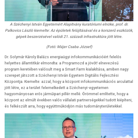
A Széchenyi István Egyetemért Alapítvány kuratóriumi elnöke, prof. dr.
Palkovics László kiemelte: Az épületek felújításával és a korszerű eszközök,
gépek beszerzésével valódi 21. századi infrastruktúra jött létre.
(Fotó: Májer Csaba József)
Dr. Solymár Károly Balázs energiaügyi infokommunikációért felelős
helyettes államtitkár elmondta: a Programozd a jövőt! elnevezésű
program keretében valósult meg a Smart Farm kialakítása, amiben nagy
szerepet játszott a Széchenyi István Egyetem Digitális Fejlesztési
Központja. Kiemelte: azzal, hogy a központ infokommunikációs arculattal
jött létre, ez a terület felemelkedett a Széchenyi-egyetemen
hagyományosan erős járműipari pillér mellé. Örömmel említette, hogy a
központ az elmúlt években valós vállalati partnerségekkel tudott kiépíteni,
és felkészült arra, hogy együttműködjön más tudományterületekkel.