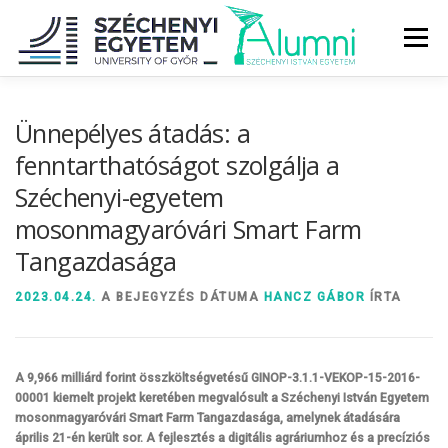
Tovább
a
Menü
tartalomhoz
RÓLUNK
ALUMNI KÖZÖSSÉG
HÍREK
MÉDIA
Ünnepélyes átadás: a
fenntarthatóságot szolgálja a
Széchenyi-egyetem
DIPLOMAÁTADÓ
DIPLOMÁN TÚL
mosonmagyaróvári Smart Farm
Tangazdasága
SZOLGÁLTATÁSOK
ÉVFOLYAMOK
2023.04.24.
A BEJEGYZÉS DÁTUMA
HANCZ GÁBOR
ÍRTA
A 9,966
milliárd forint összköltségvetésű GINOP-3.1.1-VEKOP-15-2016-
00001 kiemelt projekt keretében megvalósult a Széchenyi István Egyetem
mosonmagyaróvári Smart Farm Tangazdasága, amelynek átadására
április 21-én került sor. A fejlesztés
a digitális agráriumhoz és a precíziós