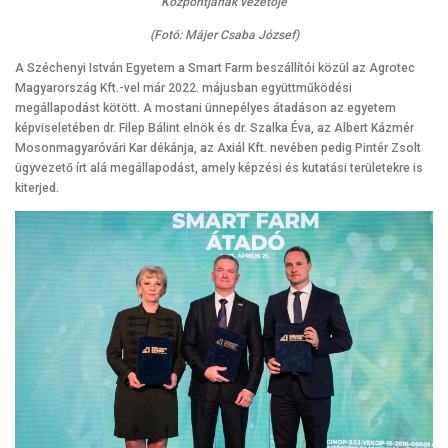
Központjának vezetője
(Fotó: Májer Csaba József)
A Széchenyi István Egyetem a Smart Farm beszállítói közül az Agrotec
Magyarország Kft.-vel már 2022. májusban együttműködési
megállapodást kötött. A mostani ünnepélyes átadáson az egyetem
képviseletében dr. Filep Bálint elnök és dr. Szalka Éva, az Albert Kázmér
Mosonmagyaróvári Kar dékánja, az Axiál Kft. nevében pedig Pintér Zsolt
ügyvezető írt alá megállapodást, amely képzési és kutatási területekre is
kiterjed.