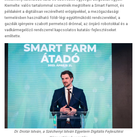
Kiemelte: valós tartalommal szeretnék megtölteni a Smart Farmot, és
példaként a digitálisan vezérelhető erőgépekkel, a mezőgazdasági
termelésben használható földi-légi együttműködő rendszerekkel, a
gazdák igényeire szabott permetező drónnal, az önjáró robotokkal és a
vadkármegelőző rendszerrel kapcsolatos kutatás-fejlesztéseket
említette.
Dr. Drotár István, a Széchenyi István Egyetem Digitális Fejlesztési