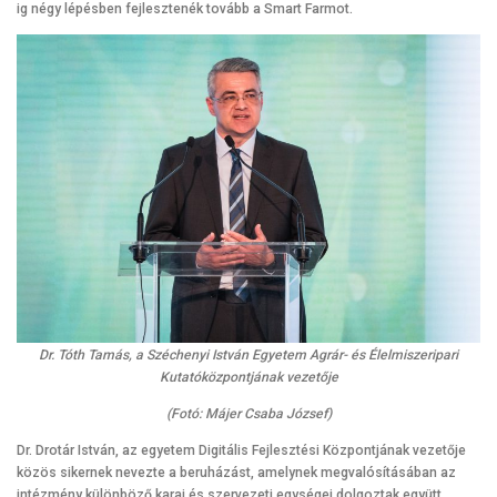
ig négy lépésben fejlesztenék tovább a Smart Farmot.
Dr. Tóth Tamás, a Széchenyi István Egyetem Agrár- és Élelmiszeripari
Kutatóközpontjának vezetője
(Fotó: Májer Csaba József)
Dr. Drotár István, az egyetem Digitális Fejlesztési Központjának vezetője
közös sikernek nevezte a beruházást, amelynek megvalósításában az
intézmény különböző karai és szervezeti egységei dolgoztak együtt.