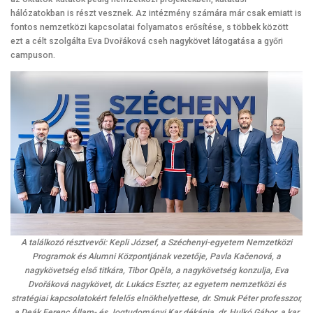
hálózatokban is részt vesznek. Az intézmény számára már csak emiatt is
fontos nemzetközi kapcsolatai folyamatos erősítése, s többek között
ezt a célt szolgálta Eva Dvořáková cseh nagykövet látogatása a győri
campuson.
A találkozó résztvevői: Kepli József, a Széchenyi-egyetem Nemzetközi
Programok és Alumni Központjának vezetője, Pavla Kačenová, a
nagykövetség első titkára, Tibor Opěla, a nagykövetség konzulja, Eva
Dvořáková nagykövet, dr. Lukács Eszter, az egyetem nemzetközi és
stratégiai kapcsolatokért felelős elnökhelyettese, dr. Smuk Péter professzor,
a Deák Ferenc Állam- és Jogtudományi Kar dékánja, dr. Hulkó Gábor, a kar