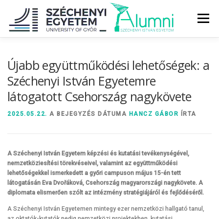
Tovább
a
Menü
tartalomhoz
RÓLUNK
ALUMNI KÖZÖSSÉG
HÍREK
MÉDIA
Újabb együttműködési lehetőségek: a
Széchenyi István Egyetemre
látogatott Csehország nagykövete
DIPLOMAÁTADÓ
DIPLOMÁN TÚL
2025.05.22.
A BEJEGYZÉS DÁTUMA
HANCZ GÁBOR
ÍRTA
SZOLGÁLTATÁSOK
ÉVFOLYAMOK
A Széchenyi István Egyetem képzési és kutatási tevékenységével,
nemzetköziesítési törekvéseivel, valamint az együttműködési
lehetőségekkel ismerkedett a győri campuson május 15-én tett
látogatásán Eva Dvořáková, Csehország magyarországi nagykövete. A
diplomata elismerően szólt az intézmény stratégiájáról és fejlődéséről.
A Széchenyi István Egyetemen mintegy ezer nemzetközi hallgató tanul,
az oktatók-kutatók pedig nemzetközi projektekben, kutatási