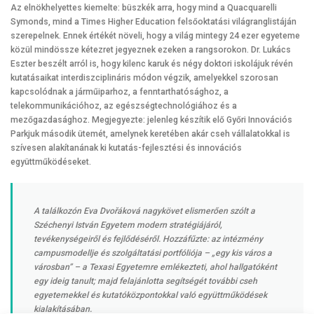
Az elnökhelyettes kiemelte: büszkék arra, hogy mind a Quacquarelli
Symonds, mind a Times Higher Education felsőoktatási világranglistáján
szerepelnek. Ennek értékét növeli, hogy a világ mintegy 24 ezer egyeteme
közül mindössze kétezret jegyeznek ezeken a rangsorokon. Dr. Lukács
Eszter beszélt arról is, hogy kilenc karuk és négy doktori iskolájuk révén
kutatásaikat interdiszciplináris módon végzik, amelyekkel szorosan
kapcsolódnak a járműiparhoz, a fenntarthatósághoz, a
telekommunikációhoz, az egészségtechnológiához és a
mezőgazdasághoz. Megjegyezte: jelenleg készítik elő Győri Innovációs
Parkjuk második ütemét, amelynek keretében akár cseh vállalatokkal is
szívesen alakítanának ki kutatás-fejlesztési és innovációs
együttműködéseket.
A találkozón Eva Dvořáková nagykövet elismerően szólt a
Széchenyi István Egyetem modern stratégiájáról,
tevékenységeiről és fejlődéséről. Hozzáfűzte: az intézmény
campusmodellje és szolgáltatási portfóliója – „egy kis város a
városban” – a Texasi Egyetemre emlékezteti, ahol hallgatóként
egy ideig tanult; majd felajánlotta segítségét további cseh
egyetemekkel és kutatóközpontokkal való együttműködések
kialakításában.