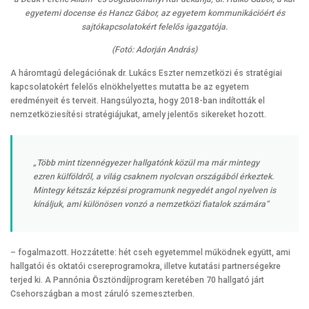
egyetemi docense és Hancz Gábor, az egyetem kommunikációért és
sajtókapcsolatokért felelős igazgatója.
(Fotó: Adorján András)
A háromtagú delegációnak dr. Lukács Eszter nemzetközi és stratégiai
kapcsolatokért felelős elnökhelyettes mutatta be az egyetem
eredményeit és terveit. Hangsúlyozta, hogy 2018-ban indították el
nemzetköziesítési stratégiájukat, amely jelentős sikereket hozott.
„Több mint tizennégyezer hallgatónk közül ma már mintegy
ezren külföldről, a világ csaknem nyolcvan országából érkeztek.
Mintegy kétszáz képzési programunk negyedét angol nyelven is
kínáljuk, ami különösen vonzó a nemzetközi fiatalok számára”
– fogalmazott. Hozzátette: hét cseh egyetemmel működnek együtt, ami
hallgatói és oktatói csereprogramokra, illetve kutatási partnerségekre
terjed ki. A Pannónia Ösztöndíjprogram keretében 70 hallgató járt
Csehországban a most záruló szemeszterben.