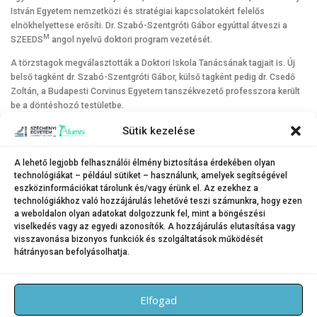
István Egyetem nemzetközi és stratégiai kapcsolatokért felelős
elnökhelyettese erősíti. Dr. Szabó-Szentgróti Gábor egyúttal átveszi a
M
SZEEDS
angol nyelvű doktori program vezetését.
A törzstagok megválasztották a Doktori Iskola Tanácsának tagjait is. Új
belső tagként dr. Szabó-Szentgróti Gábor, külső tagként pedig dr. Csedő
Zoltán, a Budapesti Corvinus Egyetem tanszékvezető professzora került
be a döntéshozó testületbe.
A Doktori Iskola jelentős fejlődésen ment keresztül az utóbbi években:
Sütik kezelése
egyre több külföldi szaktekintélyt vonnak be az oktatási és speciális
szemináriumi tevékenységbe, a minőségi külföldi publikációk száma
A lehető legjobb felhasználói élmény biztosítása érdekében olyan
növekszik, és fokozódik az érdeklődés magyar és angol nyelvű doktori
technológiákat – például sütiket – használunk, amelyek segítségével
programjaik iránt. Mi sem jelzi ezt jobban, mint hogy idén csaknem száz
eszközinformációkat tárolunk és/vagy érünk el. Az ezekhez a
jelentkezőt regisztráltak, akiknek fele külföldről érkezett, és nagy részük
technológiákhoz való hozzájárulás lehetővé teszi számunkra, hogy ezen
a weboldalon olyan adatokat dolgozzunk fel, mint a böngészési
önköltséges képzésben szeretné folytatni doktori tanulmányait.
viselkedés vagy az egyedi azonosítók. A hozzájárulás elutasítása vagy
visszavonása bizonyos funkciók és szolgáltatások működését
hátrányosan befolyásolhatja.
KATEGÓRIA:
HÍREK
Elfogad