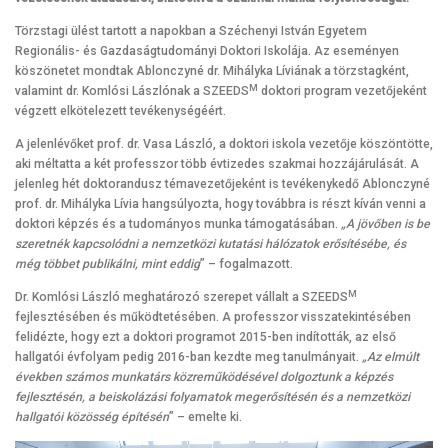
Törzstagi ülést tartott a napokban a Széchenyi István Egyetem
Regionális- és Gazdaságtudományi Doktori Iskolája. Az eseményen
köszönetet mondtak Ablonczyné dr. Mihályka Líviának a törzstagként,
M
valamint dr. Komlósi Lászlónak a SZEEDS
doktori program vezetőjeként
végzett elkötelezett tevékenységéért.
A jelenlévőket prof. dr. Vasa László, a doktori iskola vezetője köszöntötte,
aki méltatta a két professzor több évtizedes szakmai hozzájárulását. A
jelenleg hét doktorandusz témavezetőjeként is tevékenykedő Ablonczyné
prof. dr. Mihályka Lívia hangsúlyozta, hogy továbbra is részt kíván venni a
doktori képzés és a tudományos munka támogatásában.
„A jövőben is be
szeretnék kapcsolódni a nemzetközi kutatási hálózatok erősítésébe, és
még többet publikálni, mint eddig
” – fogalmazott.
M
Dr. Komlósi László meghatározó szerepet vállalt a SZEEDS
fejlesztésében és működtetésében. A professzor visszatekintésében
felidézte, hogy ezt a doktori programot 2015-ben indították, az első
hallgatói évfolyam pedig 2016-ban kezdte meg tanulmányait.
„Az elmúlt
években számos munkatárs közreműködésével dolgoztunk a képzés
fejlesztésén, a beiskolázási folyamatok megerősítésén és a nemzetközi
hallgatói közösség építésén
” – emelte ki.