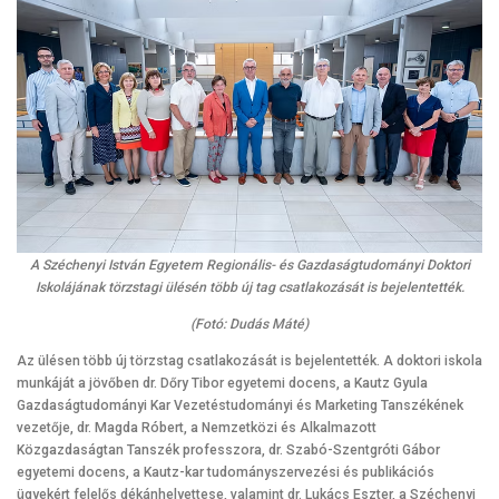
A Széchenyi István Egyetem Regionális- és Gazdaságtudományi Doktori
Iskolájának törzstagi ülésén több új tag csatlakozását is bejelentették.
(Fotó: Dudás Máté)
Az ülésen több új törzstag csatlakozását is bejelentették. A doktori iskola
munkáját a jövőben dr. Dőry Tibor egyetemi docens, a Kautz Gyula
Gazdaságtudományi Kar Vezetéstudományi és Marketing Tanszékének
vezetője, dr. Magda Róbert, a Nemzetközi és Alkalmazott
Közgazdaságtan Tanszék professzora, dr. Szabó-Szentgróti Gábor
egyetemi docens, a Kautz-kar tudományszervezési és publikációs
ügyekért felelős dékánhelyettese, valamint dr. Lukács Eszter, a Széchenyi