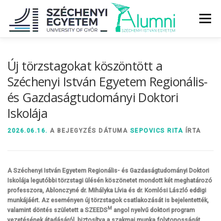
Tovább
a
Menü
tartalomhoz
RÓLUNK
ALUMNI KÖZÖSSÉG
HÍREK
MÉDIA
Új törzstagokat köszöntött a
Széchenyi István Egyetem Regionális-
és Gazdaságtudományi Doktori
DIPLOMAÁTADÓ
DIPLOMÁN TÚL
Iskolája
SZOLGÁLTATÁSOK
ÉVFOLYAMOK
2026.06.16.
A BEJEGYZÉS DÁTUMA
SEPOVICS RITA
ÍRTA
A Széchenyi István Egyetem Regionális- és Gazdaságtudományi Doktori
Iskolája legutóbbi törzstagi ülésén köszönetet mondott két meghatározó
professzora, Ablonczyné dr. Mihályka Lívia és dr. Komlósi László eddigi
munkájáért. Az eseményen új törzstagok csatlakozását is bejelentették,
M
valamint döntés született a SZEEDS
angol nyelvű doktori program
vezetésének átadásáról, biztosítva a szakmai munka folytonosságát.