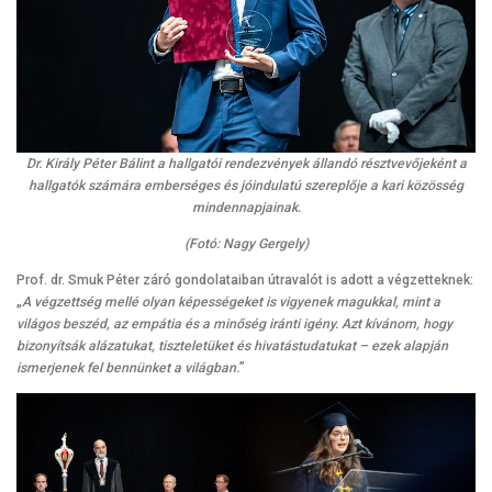
Dr. Király Péter Bálint a hallgatói rendezvények állandó résztvevőjeként a
hallgatók számára emberséges és jóindulatú szereplője a kari közösség
mindennapjainak.
(Fotó: Nagy Gergely)
Prof. dr. Smuk Péter záró gondolataiban útravalót is adott a végzetteknek:
„
A végzettség mellé olyan képességeket is vigyenek magukkal, mint a
világos beszéd, az empátia és a minőség iránti igény. Azt kívánom, hogy
bizonyítsák alázatukat, tiszteletüket és hivatástudatukat – ezek alapján
ismerjenek fel bennünket a világban.
”