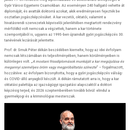
Győr Városi Egyetemi Csarnokban. Az eseményen 240 hallgató vehette át
diplomáját, és avatták doktorrá azokat, akik eredményesen fejezték be
osztatlan jogászképzésüket. A kar vezetői, oktatói, valamint a
hivatásrendi szervezetek képviselői jelenlétében megtartott rendezvény
mérföldkő volt nemcsak a végzettek, hanem a kar története
szempontjából is, ugyanis az 1995-ben újraindult győri jogászképzés 30.
tanévének lezárását jelentette.
Prof. dr. Smuk Péter dékán beszédében kiemelte, hogy az idei évfolyam
nemcsak létszámában és teljesítményében, hanem körülményeiben is
különleges volt. „
A mostani frissdiplomások munkáját a kar megújulása és
megannyi személyes öröm vagy megpróbáltatás színezte
” – fogalmazott,
hozzátéve: az évfolyam bizonyította, hogy a győri jogászképzés válság-
és COVID-álló anyagból készült. A dékán rámutatott arra is, hogy a kar
oktatási palettája az igazságügyi igazgatási alapszaktól a doktori
képzésig terjed, és 2026 szeptemberében tovább bővül: elindul a
gyermekjogi és a kriminológiai mesterszak.