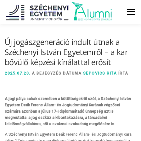
Tovább
a
Menü
tartalomhoz
RÓLUNK
ALUMNI KÖZÖSSÉG
HÍREK
MÉDIA
Új jogászgeneráció indult útnak a
Széchenyi István Egyetemről – a kar
bővülő képzési kínálattal erősít
DIPLOMAÁTADÓ
DIPLOMÁN TÚL
2025.07.20.
A BEJEGYZÉS DÁTUMA
SEPOVICS RITA
ÍRTA
SZOLGÁLTATÁSOK
ÉVFOLYAMOK
A jogi pálya sokak szemében a kötöttségekről szól, a Széchenyi István
Egyetem Deák Ferenc Állam- és Jogtudományi Karának végzősei
számára azonban a július 17-i diplomaátadó ünnepség azt is
megmutatta: a jog eszköz a kibontakozásra, a társadalmi
felelősségvállalásra, sőt a szakmai szabadság megélésére is.
A Széchenyi István Egyetem Deák Ferenc Állam- és Jogtudományi Kara
július 17-én rendezte meg diplomaátadó és doktoravató ünnepségét a