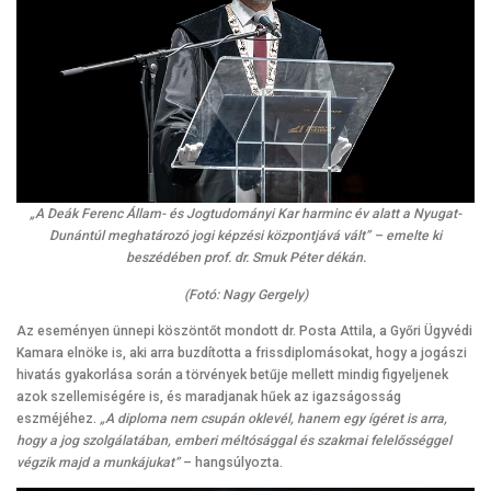
„A Deák Ferenc Állam- és Jogtudományi Kar harminc év alatt a Nyugat-
Dunántúl meghatározó jogi képzési központjává vált” – emelte ki
beszédében prof. dr. Smuk Péter dékán.
(Fotó: Nagy Gergely)
Az eseményen ünnepi köszöntőt mondott dr. Posta Attila, a Győri Ügyvédi
Kamara elnöke is, aki arra buzdította a frissdiplomásokat, hogy a jogászi
hivatás gyakorlása során a törvények betűje mellett mindig figyeljenek
azok szellemiségére is, és maradjanak hűek az igazságosság
eszméjéhez.
„A diploma nem csupán oklevél, hanem egy ígéret is arra,
hogy a jog szolgálatában, emberi méltósággal és szakmai felelősséggel
végzik majd a munkájukat”
– hangsúlyozta.