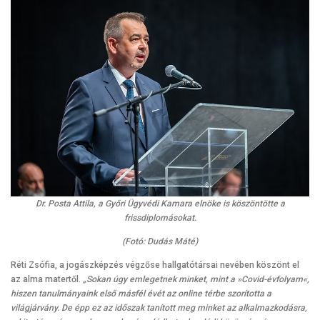
Dr. Posta Attila, a Győri Ügyvédi Kamara elnöke is köszöntötte a
frissdiplomásokat.
(Fotó: Dudás Máté)
Réti Zsófia, a jogászképzés végzőse hallgatótársai nevében köszönt el
az alma matertől.
„Sokan úgy emlegetnek minket, mint a »Covid-évfolyam«,
hiszen tanulmányaink első másfél évét az online térbe szorította a
világjárvány. De épp ez az időszak tanított meg minket az alkalmazkodásra,