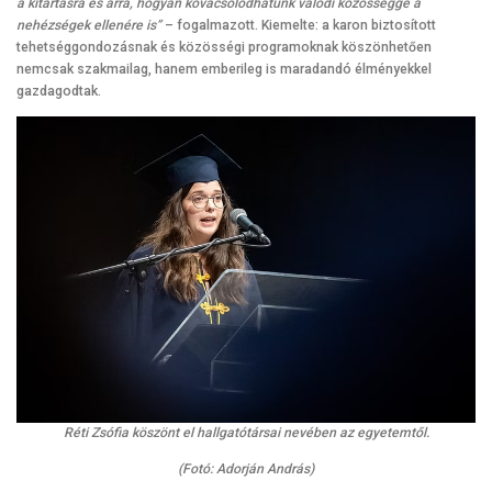
a kitartásra és arra, hogyan kovácsolódhatunk valódi közösséggé a
nehézségek ellenére is”
– fogalmazott. Kiemelte: a karon biztosított
tehetséggondozásnak és közösségi programoknak köszönhetően
nemcsak szakmailag, hanem emberileg is maradandó élményekkel
gazdagodtak.
Réti Zsófia köszönt el hallgatótársai nevében az egyetemtől.
(Fotó: Adorján András)