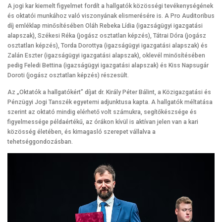
A jogi kar kiemelt figyelmet fordít a hallgatók közösségi tevékenységének
és oktatói munkához való viszonyának elismerésére is. A Pro Auditoribus
díj emléklap minősítésében Oláh Rebeka Lídia (igazságügyi igazgatási
alapszak), Székesi Réka (jogász osztatlan képzés), Tátrai Dóra (jogász
osztatlan képzés), Torda Dorottya (igazságügyi igazgatási alapszak) és
Zalán Eszter (igazságügyi igazgatási alapszak), oklevél minősítésében
pedig Feledi Bettina (igazságügyi igazgatási alapszak) és Kiss Napsugár
Doroti (jogász osztatlan képzés) részesült.
Az „Oktatók a hallgatókért” díjat dr. Király Péter Bálint, a Közigazgatási és
Pénzügyi Jogi Tanszék egyetemi adjunktusa kapta. A hallgatók méltatása
szerint az oktató mindig elérhető volt számukra, segítőkészsége és
figyelmessége példaértékű, az órákon kívül is aktívan jelen van a kari
közösség életében, és kimagasló szerepet vállalva a
tehetséggondozásban.