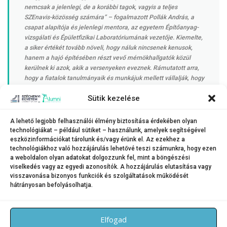
nemcsak a jelenlegi, de a korábbi tagok, vagyis a teljes
SZEnavis-közösség számára” – fogalmazott Pollák András, a
csapat alapítója és jelenlegi mentora, az egyetem Építőanyag-
vizsgálati és Épületfizikai Laboratóriumának vezetője. Kiemelte,
a siker értékét tovább növeli, hogy náluk nincsenek kenusok,
hanem a hajó építésében részt vevő mérnökhallgatók közül
kerülnek ki azok, akik a versenyeken eveznek. Rámutatott arra,
hogy a fiatalok tanulmányaik és munkájuk mellett vállalják, hogy
sokszor késő estig a laborban dolgoznak, tökéletesítik a hajót,
Sütik kezelése
és készülnek a megmérettetésekre. Megjegyezte:
„Lelkesedésüket mutatja, hogy mindemellett népszerűsítik is
mérnöki hivatásukat. Tevékenységüket legutóbb a Győri
A lehető legjobb felhasználói élmény biztosítása érdekében olyan
Gyerekegyetem résztvevőinek mutatták be, legközelebb pedig
technológiákat – például sütiket – használunk, amelyek segítségével
július 8–12. között találkozhatunk velük az EFOTT Fesztiválon.”
eszközinformációkat tárolunk és/vagy érünk el. Az ezekhez a
technológiákhoz való hozzájárulás lehetővé teszi számunkra, hogy ezen
a weboldalon olyan adatokat dolgozzunk fel, mint a böngészési
viselkedés vagy az egyedi azonosítók. A hozzájárulás elutasítása vagy
visszavonása bizonyos funkciók és szolgáltatások működését
hátrányosan befolyásolhatja.
KATEGÓRIA:
HÍREK
,
SPORTHÍREK
Elfogad