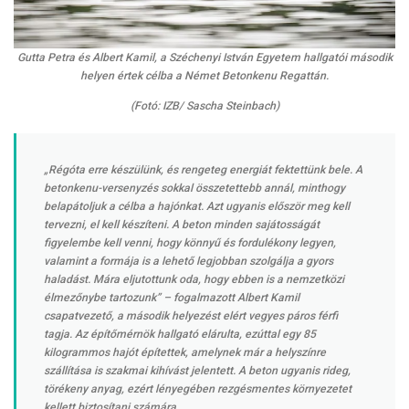
Gutta Petra és Albert Kamil, a Széchenyi István Egyetem hallgatói második
helyen értek célba a Német Betonkenu Regattán.
(Fotó: IZB/ Sascha Steinbach)
„Régóta erre készülünk, és rengeteg energiát fektettünk bele. A
betonkenu-versenyzés sokkal összetettebb annál, minthogy
belapátoljuk a célba a hajónkat. Azt ugyanis először meg kell
tervezni, el kell készíteni. A beton minden sajátosságát
figyelembe kell venni, hogy könnyű és fordulékony legyen,
valamint a formája is a lehető legjobban szolgálja a gyors
haladást. Mára eljutottunk oda, hogy ebben is a nemzetközi
élmezőnybe tartozunk” – fogalmazott Albert Kamil
csapatvezető, a második helyezést elért vegyes páros férfi
tagja. Az építőmérnök hallgató elárulta, ezúttal egy 85
kilogrammos hajót építettek, amelynek már a helyszínre
szállítása is szakmai kihívást jelentett. A beton ugyanis rideg,
törékeny anyag, ezért lényegében rezgésmentes környezetet
kellett biztosítani számára.