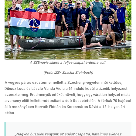
A SZEnavis sikere a teljes csapat érdeme volt.
(Fotó: IZB/ Sascha Steinbach)
A vegyes páros ezüstérme mellett a Széchenyi-egyetem női kettőse,
Dibusz Luca és László Vanda Viola a 61 induló közül a tizedik helyezést
szerezte meg. Eredményük értékét növeli, hogy egy váratlan helyzet miatt
a verseny előtt kellett módosítani a duó összetételén. A férfiak 70 hajóból
álló mezőnyében Horváth Flórián és Korcsmáros Dávid a 13. helyen ért
célba.
„Nagyon büszkék vagyunk az egész csapatra, hatalmas siker ez