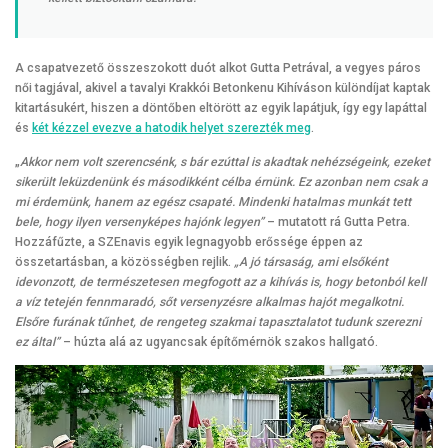
A csapatvezető összeszokott duót alkot Gutta Petrával, a vegyes páros
női tagjával, akivel a tavalyi Krakkói Betonkenu Kihíváson különdíjat kaptak
kitartásukért, hiszen a döntőben eltörött az egyik lapátjuk, így egy lapáttal
és
két kézzel evezve a hatodik helyet szerezték meg
.
„
Akkor nem volt szerencsénk, s bár ezúttal is akadtak nehézségeink, ezeket
sikerült leküzdenünk és másodikként célba érnünk. Ez azonban nem csak a
mi érdemünk, hanem az egész csapaté. Mindenki hatalmas munkát tett
bele, hogy ilyen versenyképes hajónk legyen”
– mutatott rá Gutta Petra.
Hozzáfűzte, a SZEnavis egyik legnagyobb erőssége éppen az
összetartásban, a közösségben rejlik.
„A jó társaság, ami elsőként
idevonzott, de természetesen megfogott az a kihívás is, hogy betonból kell
a víz tetején fennmaradó, sőt versenyzésre alkalmas hajót megalkotni.
Elsőre furának tűnhet, de rengeteg szakmai tapasztalatot tudunk szerezni
ez által”
– húzta alá az ugyancsak építőmérnök szakos hallgató.