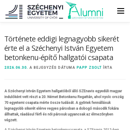
Tovább
a
Menü
tartalomhoz
RÓLUNK
ALUMNI KÖZÖSSÉG
HÍREK
MÉDIA
Története eddigi legnagyobb sikerét
érte el a Széchenyi István Egyetem
betonkenu-építő hallgatói csapata
DIPLOMAÁTADÓ
DIPLOMÁN TÚL
2026.06.30.
A BEJEGYZÉS DÁTUMA
PAPP ZSOLT
ÍRTA
SZOLGÁLTATÁSOK
ÉVFOLYAMOK
A Széchenyi István Egyetem hallgatóiból álló SZEnavis egyedüli magyar
indulóként vett részt a 20. Német Betonkenu Regattán, ahol nyolc ország
70 egyetemi csapata mérte össze tudását. A győriek fennállásuk
legnagyobb sikerét elérve vegyes párosban a dobogó második fokára
állhattak, ráadásul férfi és női párosuk ugyancsak az élmezőnyben
végzett.
A Széchenyi István Egyetem betonkenucsapata, a SZEnavis 2012-ben