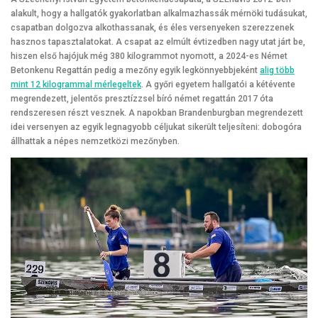
alakult, hogy a hallgatók gyakorlatban alkalmazhassák mérnöki tudásukat,
csapatban dolgozva alkothassanak, és éles versenyeken szerezzenek
hasznos tapasztalatokat. A csapat az elmúlt évtizedben nagy utat járt be,
hiszen első hajójuk még 380 kilogrammot nyomott, a 2024-es Német
Betonkenu Regattán pedig a mezőny egyik legkönnyebbjeként
alig több
mint 12 kilogrammal mérlegeltek
. A győri egyetem hallgatói a kétévente
megrendezett, jelentős presztízzsel bíró német regattán 2017 óta
rendszeresen részt vesznek. A napokban Brandenburgban megrendezett
idei versenyen az egyik legnagyobb céljukat sikerült teljesíteni: dobogóra
állhattak a népes nemzetközi mezőnyben.