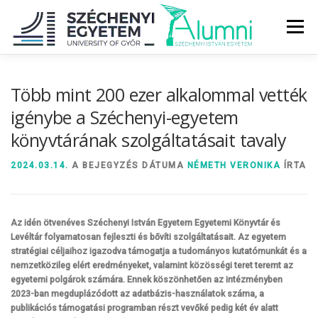
Tovább
a
Menü
tartalomhoz
RÓLUNK
ALUMNI KÖZÖSSÉG
HÍREK
MÉDIA
Több mint 200 ezer alkalommal vették
igénybe a Széchenyi-egyetem
könyvtárának szolgáltatásait tavaly
DIPLOMAÁTADÓ
DIPLOMÁN TÚL
2024.03.14.
A BEJEGYZÉS DÁTUMA
NÉMETH VERONIKA
ÍRTA
SZOLGÁLTATÁSOK
ÉVFOLYAMOK
Az idén ötvenéves Széchenyi István Egyetem Egyetemi Könyvtár és
Levéltár folyamatosan fejleszti és bővíti szolgáltatásait. Az egyetem
stratégiai céljaihoz igazodva támogatja a tudományos kutatómunkát és a
nemzetközileg elért eredményeket, valamint közösségi teret teremt az
egyetemi polgárok számára. Ennek köszönhetően az intézményben
2023-ban megduplázódott az adatbázis-használatok száma, a
publikációs támogatási programban részt vevőké pedig két év alatt