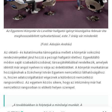
Az Egyetemi Könyvtár és Levéltár hallgatói igényt kiszolgálva február óta
meghosszabbított nyitvatartással, este 7 óráig vár mindenkit.
(Fotó: Adorján András)
Az oktató- és kutatómunka támogatása mellett a könyvtár sokszínű
rendezvényekkel járul hozzá a pezsgő hallgatói élethez. Egyedülálló
módon saját szabadulószobával, társasjátékklubbal rendelkezik, amelyek
idéntől már angol nyelven is várja az érdeklődőket. A könyvtár munkatársai
hozzájárulnak a Széchenyi István Egyetem nemzetközi láthatóságához
is, hiszen adatszolgáltatást végeznek a különböző nemzetközi
rangsorokhoz. Az egyetem közös sikere, hogy az intézmény már hat
nemzetközi rangsorban is előkelő helyen szerepel.
„A továbbiakban is folytatjuk a minőségi munkát. A
nemzetköziesítés terén az év során angol nyelvű