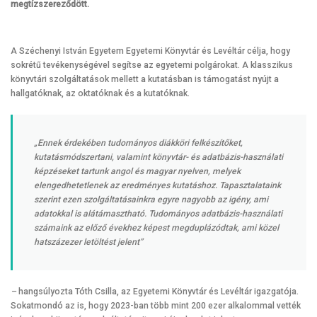
megtízszereződött.
A Széchenyi István Egyetem Egyetemi Könyvtár és Levéltár célja, hogy
sokrétű tevékenységével segítse az egyetemi polgárokat. A klasszikus
könyvtári szolgáltatások mellett a kutatásban is támogatást nyújt a
hallgatóknak, az oktatóknak és a kutatóknak.
„Ennek érdekében tudományos diákköri felkészítőket,
kutatásmódszertani, valamint könyvtár- és adatbázis-használati
képzéseket tartunk angol és magyar nyelven, melyek
elengedhetetlenek az eredményes kutatáshoz. Tapasztalataink
szerint ezen szolgáltatásainkra egyre nagyobb az igény, ami
adatokkal is alátámasztható. Tudományos adatbázis-használati
számaink az előző évekhez képest megduplázódtak, ami közel
hatszázezer letöltést jelent”
–
hangsúlyozta Tóth Csilla, az Egyetemi Könyvtár és Levéltár igazgatója.
Sokatmondó az is, hogy 2023-ban több mint 200 ezer alkalommal vették