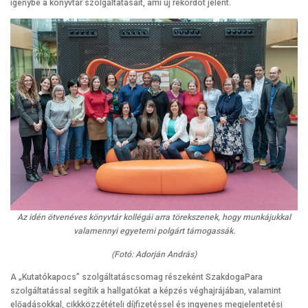
igénybe a könyvtár szolgáltatásait, ami új rekordot jelent.
Az idén ötvenéves könyvtár kollégái arra törekszenek, hogy munkájukkal
valamennyi egyetemi polgárt támogassák.
(Fotó: Adorján András)
A „Kutatókapocs” szolgáltatáscsomag részeként SzakdogaPara
szolgáltatással segítik a hallgatókat a képzés véghajrájában, valamint
előadásokkal, cikkközzétételi díjfizetéssel és ingyenes megjelentetési