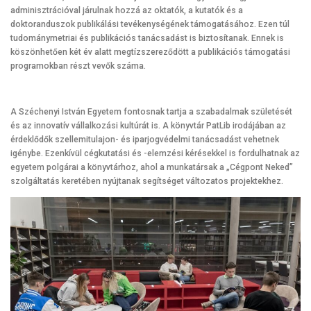
adminisztrációval járulnak hozzá az oktatók, a kutatók és a
doktoranduszok publikálási tevékenységének támogatásához. Ezen túl
tudománymetriai és publikációs tanácsadást is biztosítanak. Ennek is
köszönhetően két év alatt megtízszereződött a publikációs támogatási
programokban részt vevők száma.
A Széchenyi István Egyetem fontosnak tartja a szabadalmak születését
és az innovatív vállalkozási kultúrát is. A könyvtár PatLib irodájában az
érdeklődők szellemitulajon- és iparjogvédelmi tanácsadást vehetnek
igénybe. Ezenkívül cégkutatási és -elemzési kérésekkel is fordulhatnak az
egyetem polgárai a könyvtárhoz, ahol a munkatársak a „Cégpont Neked”
szolgáltatás keretében nyújtanak segítséget változatos projektekhez.