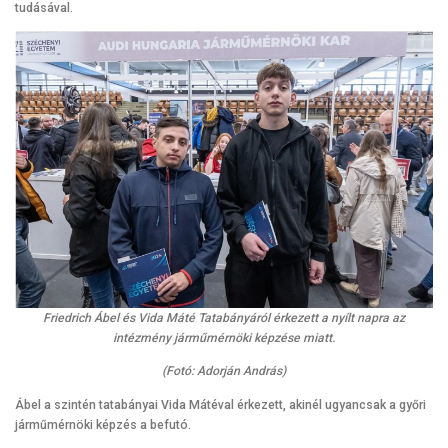
tudásával.
Friedrich Ábel és Vida Máté Tatabányáról érkezett a nyílt napra az
intézmény járműmérnöki képzése miatt.
(Fotó: Adorján András)
Ábel a szintén tatabányai Vida Mátéval érkezett, akinél ugyancsak a győri
járműmérnöki képzés a befutó.