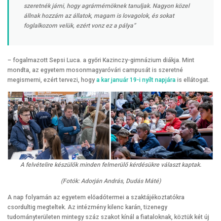
szeretnék járni, hogy agrármérnöknek tanuljak. Nagyon közel
állnak hozzám az állatok, magam is lovagolok, és sokat
foglalkozom velük, ezért vonz ez a pálya”
– fogalmazott Sepsi Luca. a győri Kazinczy-gimnázium diákja. Mint
mondta, az egyetem mosonmagyaróvári campusát is szeretné
megismerni, ezért tervezi, hogy
a kar január 19-i nyílt napjára
is ellátogat.
A felvételire készülők minden felmerülő kérdésükre választ kaptak.
(Fotók: Adorján András, Dudás Máté)
A nap folyamán az egyetem előadótermei a szaktájékoztatókra
csordultig megteltek. Az intézmény kilenc karán, tizenegy
tudományterületen mintegy száz szakot kínál a fiataloknak, köztük két új