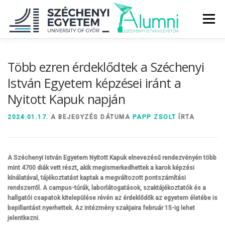
Tovább
a
Menü
tartalomhoz
RÓLUNK
ALUMNI KÖZÖSSÉG
HÍREK
MÉDIA
Több ezren érdeklődtek a Széchenyi
István Egyetem képzései iránt a
Nyitott Kapuk napján
DIPLOMAÁTADÓ
DIPLOMÁN TÚL
2024.01.17.
A BEJEGYZÉS DÁTUMA
PAPP ZSOLT
ÍRTA
SZOLGÁLTATÁSOK
ÉVFOLYAMOK
A Széchenyi István Egyetem Nyitott Kapuk elnevezésű rendezvényén több
mint 4700 diák vett részt, akik megismerkedhettek a karok képzési
kínálatával, tájékoztatást kaptak a megváltozott pontszámítási
rendszerről. A campus-túrák, laborlátogatások, szaktájékoztatók és a
hallgatói csapatok kitelepülése révén az érdeklődők az egyetem életébe is
bepillantást nyerhettek. Az intézmény szakjaira február 15-ig lehet
jelentkezni.