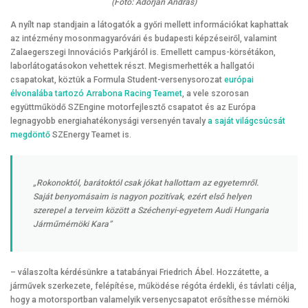
(Fotó: Adorján András)
A nyílt nap standjain a látogatók a győri mellett információkat kaphattak
az intézmény mosonmagyaróvári és budapesti képzéseiről, valamint
Zalaegerszegi Innovációs Parkjáról is. Emellett campus-körsétákon,
laborlátogatásokon vehettek részt. Megismerhették a hallgatói
csapatokat, köztük a Formula Student-versenysorozat
európai
élvonalába tartozó Arrabona Racing Teamet
, a vele szorosan
együttműködő SZEngine motorfejlesztő csapatot és az Európa
legnagyobb energiahatékonysági versenyén tavaly
a saját világcsúcsát
megdöntő
SZEnergy Teamet is.
„Rokonoktól, barátoktól csak jókat hallottam az egyetemről.
Saját benyomásaim is nagyon pozitívak, ezért első helyen
szerepel a terveim között a Széchenyi-egyetem Audi Hungaria
Járműmérnöki Kara”
– válaszolta kérdésünkre a tatabányai Friedrich Ábel. Hozzátette, a
járművek szerkezete, felépítése, működése régóta érdekli, és távlati célja,
hogy a motorsportban valamelyik versenycsapatot erősíthesse mérnöki