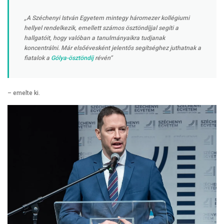
„A Széchenyi István Egyetem mintegy háromezer kollégiumi
hellyel rendelkezik, emellett számos ösztöndíjjal segíti a
hallgatóit, hogy valóban a tanulmányaikra tudjanak
koncentrálni. Már elsőévesként jelentős segítséghez juthatnak a
fiatalok a
Gólya-ösztöndíj
révén”
– emelte ki.