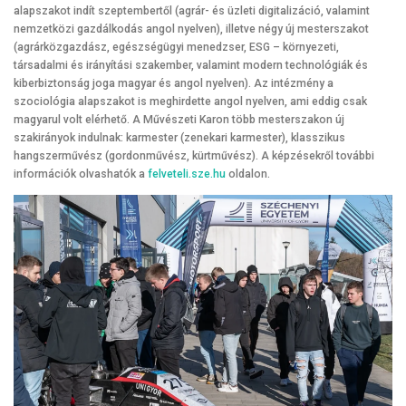
alapszakot indít szeptembertől (agrár- és üzleti digitalizáció, valamint
nemzetközi gazdálkodás angol nyelven), illetve négy új mesterszakot
(agrárközgazdász, egészségügyi menedzser, ESG – környezeti,
társadalmi és irányítási szakember, valamint modern technológiák és
kiberbiztonság joga magyar és angol nyelven). Az intézmény a
szociológia alapszakot is meghirdette angol nyelven, ami eddig csak
magyarul volt elérhető. A Művészeti Karon több mesterszakon új
szakirányok indulnak: karmester (zenekari karmester), klasszikus
hangszerművész (gordonművész, kürtművész). A képzésekről további
információk olvashatók a
felveteli.sze.hu
oldalon.