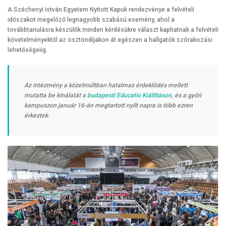
A Széchenyi István Egyetem Nyitott Kapuk rendezvénye a felvételi
időszakot megelőző legnagyobb szabású esemény, ahol a
továbbtanulásra készülők minden kérdésükre választ kaphatnak a felvételi
követelményektől az ösztöndíjakon át egészen a hallgatók szórakozási
lehetőségeiig.
Az intézmény a közelmúltban hatalmas érdeklődés mellett
mutatta be kínálatát a
budapesti Educatio Kiállításon
, és a győri
kampuszon január 16-án megtartott nyílt napra is több ezren
érkeztek.