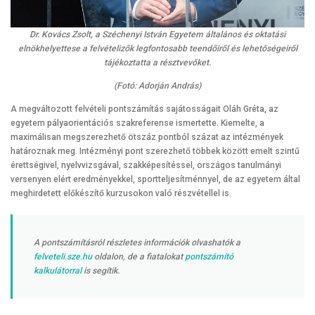
Dr. Kovács Zsolt, a Széchenyi István Egyetem általános és oktatási
elnökhelyettese a felvételizők legfontosabb teendőiről és lehetőségeiről
tájékoztatta a résztvevőket.
(Fotó: Adorján András)
A megváltozott felvételi pontszámítás sajátosságait Oláh Gréta, az
egyetem pályaorientációs szakreferense ismertette. Kiemelte, a
maximálisan megszerezhető ötszáz pontból százat az intézmények
határoznak meg. Intézményi pont szerezhető többek között emelt szintű
érettségivel, nyelvvizsgával, szakképesítéssel, országos tanulmányi
versenyen elért eredményekkel, sportteljesítménnyel, de az egyetem által
meghirdetett előkészítő kurzusokon való részvétellel is.
A pontszámításról részletes információk olvashatók a
felveteli.sze.hu
oldalon, de a fiatalokat
pontszámító
kalkulátorral
is segítik.