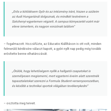
„Erős a kötődésem Győr és az intézmény iránt, hiszen a szüleim
az Audi Hungariánál dolgoznak, és mindkét testvérem a
Széchenyi-egyetemen végzett. A campus környezetét ezért már
eleve ismertem, és nagyon vonzónak találom”
– fogalmazott. Hozzáfűzte, az Educatio Kiállításon is ott volt, minden
felmerülő kérdésére választ kapott, a győri nyílt nap pedig még tovább
erősítette benne elhatározását.
„Örülök, hogy lehetőségem nyílik a hallgatói csapatokat is
személyesen megismerni, mert egyetemi éveim alatt szeretnék
tapasztalatokat szerezni a Formula Student-versenysorozatban,
és később a technikai sportok világában tevékenykedni”
– osztotta meg terveit.