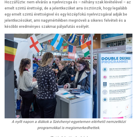
Hozzáfűzte: nem elvárás a nyelvvizsga és – néhány szak kivételével – az
emelt szintű érettségi, de a jelentkezőket arra ösztönzik, hogy legalább
egy emelt szintű érettségivel és egy középfokú nyelvvizsgával adják be
jelentkezésüket, ami nagymértékben megnöveli a sikeres felvételi és a
későbbi eredményes szakmai pályafutás esélyét.
A nyílt napon a diákok a Széchenyi-egyetemen elérhető nemzetközi
programokkal is megismerkedhettek.