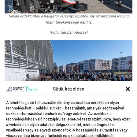
Sokan érdeklődtek a hallgatói versenycsapatok, így az Arrabona Racing
Team tevékenysége iránt is.
(Fotó: Adorján András)
Sütik kezelése
A lehető legjobb felhasználói élmény biztosítása érdekében olyan
technológiákat – például sütiket – használunk, amelyek segítségével
eszközinformációkat tárolunk és/vagy érünk el. Az ezekhez a
Népszerűek voltak a campus-körséták a nyílt napon.
technológiákhoz való hozzájárulás lehetővé teszi számunkra, hogy ezen
(Fotó: Adorján András)
a weboldalon olyan adatokat dolgozzunk fel, mint a böngészési
viselkedés vagy az egyedi azonosítók. A hozzájárulás elutasítása vagy
visszavonása bizonyos funkciók és szolgáltatások működését