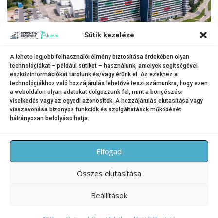
Sütik kezelése
A lehető legjobb felhasználói élmény biztosítása érdekében olyan
technológiákat – például sütiket – használunk, amelyek segítségével
A Széchenyi István Egyetem győri campusa – szeptembertől ismét sokan
eszközinformációkat tárolunk és/vagy érünk el. Az ezekhez a
kezdik meg itt a tanulmányaikat.
technológiákhoz való hozzájárulás lehetővé teszi számunkra, hogy ezen
(Fotó: Korcz Miklós Máté/Széchenyi István Egyetem)
a weboldalon olyan adatokat dolgozzunk fel, mint a böngészési
viselkedés vagy az egyedi azonosítók. A hozzájárulás elutasítása vagy
visszavonása bizonyos funkciók és szolgáltatások működését
hátrányosan befolyásolhatja.
KATEGÓRIA:
HÍREK
Elfogad
Összes elutasítása
Beállítások
Copyright © 2026 SZE Alumni – Széchenyi István Egyetem
–
OnePress
téma FameThemes által