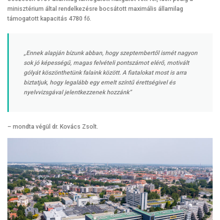
minisztérium által rendelkezésre bocsátott maximális államilag
támogatott kapacitás 4780 fő.
„Ennek alapján bízunk abban, hogy szeptembertől ismét nagyon
sok jó képességű, magas felvételi pontszámot elérő, motivált
gólyát köszönthetünk falaink között. A fiatalokat most is arra
biztatjuk, hogy legalább egy emelt színtű érettségivel és
nyelvvizsgával jelentkezzenek hozzánk”
– mondta végül dr. Kovács Zsolt.