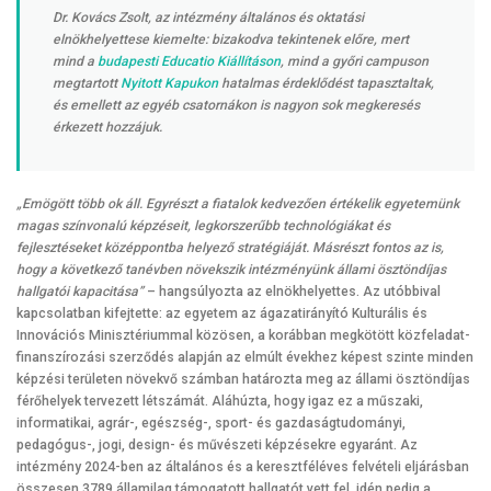
Dr. Kovács Zsolt, az intézmény általános és oktatási
elnökhelyettese kiemelte: bizakodva tekintenek előre, mert
mind a
budapesti Educatio Kiállításon
, mind a győri campuson
megtartott
Nyitott Kapukon
hatalmas érdeklődést tapasztaltak,
és emellett az egyéb csatornákon is nagyon sok megkeresés
érkezett hozzájuk.
„Emögött több ok áll. Egyrészt a fiatalok kedvezően értékelik egyetemünk
magas színvonalú képzéseit, legkorszerűbb technológiákat és
fejlesztéseket középpontba helyező stratégiáját. Másrészt fontos az is,
hogy a következő tanévben növekszik intézményünk állami ösztöndíjas
hallgatói kapacitása”
– hangsúlyozta az elnökhelyettes. Az utóbbival
kapcsolatban kifejtette: az egyetem az ágazatirányító Kulturális és
Innovációs Minisztériummal közösen, a korábban megkötött közfeladat-
finanszírozási szerződés alapján az elmúlt évekhez képest szinte minden
képzési területen növekvő számban határozta meg az állami ösztöndíjas
férőhelyek tervezett létszámát. Aláhúzta, hogy igaz ez a műszaki,
informatikai, agrár-, egészség-, sport- és gazdaságtudományi,
pedagógus-, jogi, design- és művészeti képzésekre egyaránt. Az
intézmény 2024-ben az általános és a keresztféléves felvételi eljárásban
összesen 3789 államilag támogatott hallgatót vett fel, idén pedig a