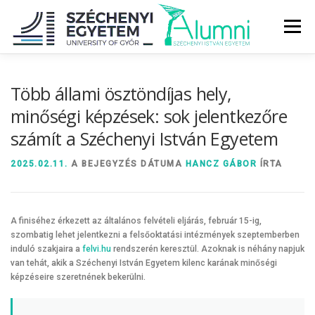
Tovább
a
Menü
tartalomhoz
RÓLUNK
ALUMNI KÖZÖSSÉG
HÍREK
MÉDIA
Több állami ösztöndíjas hely,
minőségi képzések: sok jelentkezőre
számít a Széchenyi István Egyetem
DIPLOMAÁTADÓ
DIPLOMÁN TÚL
2025.02.11.
A BEJEGYZÉS DÁTUMA
HANCZ GÁBOR
ÍRTA
SZOLGÁLTATÁSOK
ÉVFOLYAMOK
A finiséhez érkezett az általános felvételi eljárás, február 15-ig,
szombatig lehet jelentkezni a felsőoktatási intézmények szeptemberben
induló szakjaira a
felvi.hu
rendszerén keresztül. Azoknak is néhány napjuk
van tehát, akik a Széchenyi István Egyetem kilenc karának minőségi
képzéseire szeretnének bekerülni.