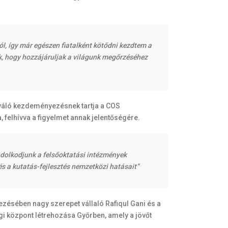
, így már egészen fiatalként kötődni kezdtem a
k, hogy hozzájáruljak a világunk megőrzéséhez
kiváló kezdeményezésnek tartja a COS
felhívva a figyelmet annak jelentőségére.
ondolkodjunk a felsőoktatási intézmények
és a kutatás-fejlesztés nemzetközi hatásait”
ezésében nagy szerepet vállaló Rafiqul Gani és a
i központ létrehozása Győrben, amely a jövőt