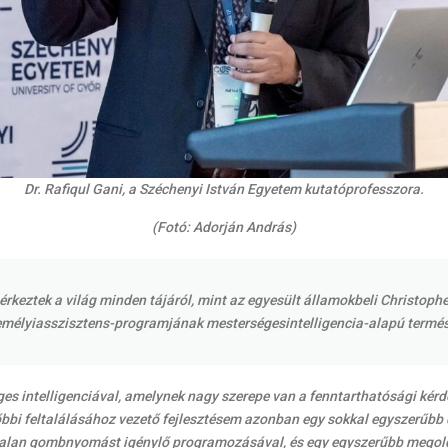
Dr. Rafiqul Gani, a Széchenyi István Egyetem kutatóprofesszora.
(Fotó: Adorján András)
keztek a világ minden tájáról, mint az egyesült államokbeli Christophe
zemélyiasszisztens-programjának mesterségesintelligencia-alapú termész
s intelligenciával, amelynek nagy szerepe van a fenntarthatósági kérd
sőbbi feltalálásához vezető fejlesztésem azonban egy sokkal egyszerűbb 
lan gombnyomást igénylő programozásával, és egy egyszerűbb megold