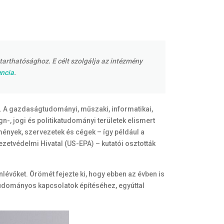
tarthatósághoz. E célt szolgálja az intézmény
encia
.
. A gazdaságtudományi, műszaki, informatikai,
-, jogi és politikatudományi területek elismert
mények, szervezetek és cégek – így például a
zetvédelmi Hivatal (US-EPA) – kutatói osztották
évőket. Örömét fejezte ki, hogy ebben az évben is
udományos kapcsolatok építéséhez, egyúttal