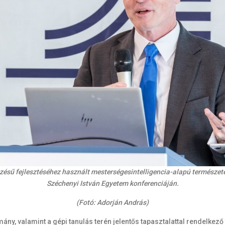
ezésű fejlesztéséhez használt mesterségesintelligencia-alapú természetes
Széchenyi István Egyetem konferenciáján.
(Fotó: Adorján András)
ány, valamint a gépi tanulás terén jelentős tapasztalattal rendelke