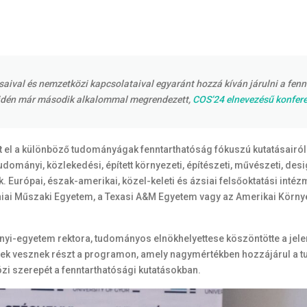
saival és nemzetközi kapcsolataival egyaránt hozzá kíván járulni a fenn
 idén már második alkalommal megrendezett,
COS’24 elnevezésű konfer
 el a különböző tudományágak fenntarthatóság fókuszú kutatásairól
ányi, közlekedési, épített környezeti, építészeti, művészeti, design
 Európai, észak-amerikai, közel-keleti és ázsiai felsőoktatási intéz
niai Műszaki Egyetem, a Texasi A&M Egyetem vagy az Amerikai Környe
yi-egyetem rektora, tudományos elnökhelyettese köszöntötte a jelenl
rek vesznek részt a programon, amely nagymértékben hozzájárul a t
i szerepét a fenntarthatósági kutatásokban.