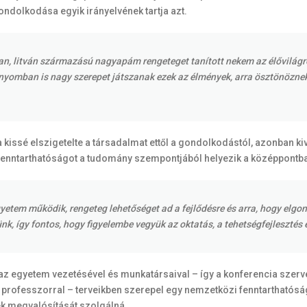
ondolkodása egyik irányelvének tartja azt.
n, litván származású nagyapám rengeteget tanított nekem az élővilágról
nyomban is nagy szerepet játszanak ezek az élmények, arra ösztönözne
a kissé elszigetelte a társadalmat ettől a gondolkodástól, azonban 
nntarthatóságot a tudomány szempontjából helyezik a középpontba, 
gyetem működik, rengeteg lehetőséget ad a fejlődésre és arra, hogy elg
nk, így fontos, hogy figyelembe vegyük az oktatás, a tehetségfejlesztés 
, az egyetem vezetésével és munkatársaival – így a konferencia szerv
professzorral – terveikben szerepel egy nemzetközi fenntarthatóság
 megvalósítását szolgálná.