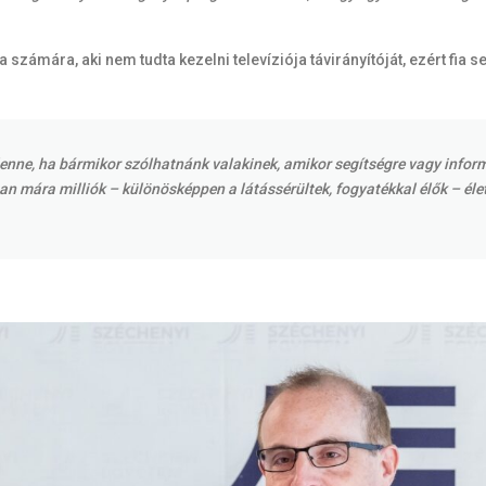
a számára, aki nem tudta kezelni televíziója távirányítóját, ezért fia 
 lenne, ha bármikor szólhatnánk valakinek, amikor segítségre vagy info
n mára milliók – különösképpen a látássérültek, fogyatékkal élők – éle