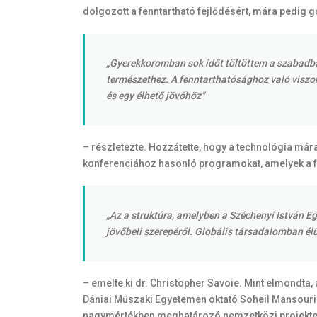
dolgozott a fenntartható fejlődésért, mára pedig g
„Gyerekkoromban sok időt töltöttem a szabadba
természethez. A fenntarthatósághoz való viszo
és egy élhető jövőhöz”
– részletezte. Hozzátette, hogy a technológia már
konferenciához hasonló programokat, amelyek a fe
„Az a struktúra, amelyben a Széchenyi István E
jövőbeli szerepéről. Globális társadalomban élü
– emelte ki dr. Christopher Savoie. Mint elmondta
Dániai Műszaki Egyetemen oktató Soheil Mansouri 
nagymértékben meghatározó nemzetközi projektek