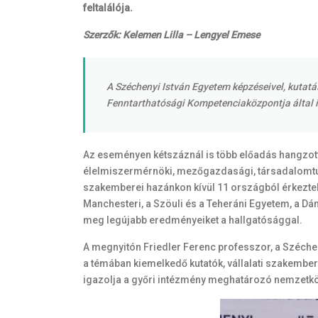
feltalálója.
Szerzők: Kelemen Lilla – Lengyel Emese
A Széchenyi István Egyetem képzéseivel, kutatá
Fenntarthatósági Kompetenciaközpontja által
Az eseményen kétszáznál is több előadás hangzott
élelmiszermérnöki, mezőgazdasági, társadalomtudom
szakemberei hazánkon kívül 11 országból érkeztek.
Manchesteri, a Szöuli és a Teheráni Egyetem, a Dá
meg legújabb eredményeiket a hallgatósággal.
A megnyitón Friedler Ferenc professzor, a Széchen
a témában kiemelkedő kutatók, vállalati szakembe
igazolja a győri intézmény meghatározó nemzetköz