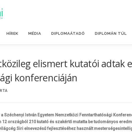
HÍREK
MÉDIA
DIPLOMAÁTADÓ
DIPLOMÁN TÚL
özileg elismert kutatói adtak e
ági konferenciáján
RTA
y a Széchenyi István Egyetem Nemzetközi Fenntarthatósági Konferenci
 12 országból 210 kutató és szakértő mutatta be tudományos eredmé
e világcég Siri elnevezésű fejlesztéséhez használt mesterségesintell