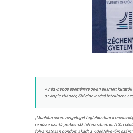
A négynapos eseményre olyan elismert kutatók ér
az Apple világcég Siri elnevezésű intelligens s
„Munkám során rengeteget foglalkoztam a mestersége
rendszerszintű problémák feltárásának is. A Siri ké
folyamatosan gondom akadt a videófelvevőm számta