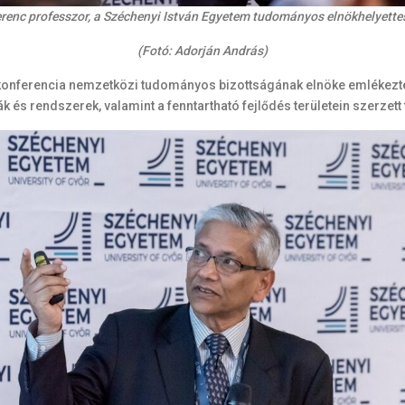
erenc professzor, a Széchenyi István Egyetem tudományos elnökhelyettes
(Fotó: Adorján András)
 konferencia nemzetközi tudományos bizottságának elnöke emlékeztete
 és rendszerek, valamint a fenntartható fejlődés területein szerzett 