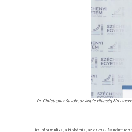
Dr. Christopher Savoie, az Apple világcég Siri elnev
Az informatika, a biokémia, az orvos- és adattudom