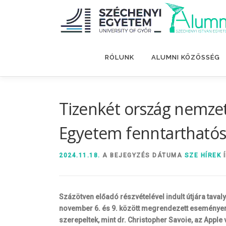
Tovább
a
tartalomhoz
RÓLUNK
ALUMNI KÖZÖSSÉG
Tizenkét ország nemzetk
Egyetem fenntarthatós
2024.11.18.
A BEJEGYZÉS DÁTUMA
SZE HÍREK
Í
Százötven előadó részvételével indult útjára taval
november 6. és 9. között megrendezett eseményen
szerepeltek, mint dr. Christopher Savoie, az Appl