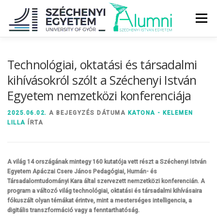
Tovább
a
Menü
tartalomhoz
RÓLUNK
ALUMNI KÖZÖSSÉG
HÍREK
MÉDIA
Technológiai, oktatási és társadalmi
kihívásokról szólt a Széchenyi István
Egyetem nemzetközi konferenciája
DIPLOMAÁTADÓ
DIPLOMÁN TÚL
2025.06.02.
A BEJEGYZÉS DÁTUMA
KATONA - KELEMEN
LILLA
ÍRTA
SZOLGÁLTATÁSOK
ÉVFOLYAMOK
A világ 14 országának mintegy 160 kutatója vett részt a Széchenyi István
Egyetem Apáczai Csere János Pedagógiai, Humán- és
Társadalomtudományi Kara által szervezett nemzetközi konferencián. A
program a változó világ technológiai, oktatási és társadalmi kihívásaira
fókuszált olyan témákat érintve, mint a mesterséges intelligencia, a
digitális transzformáció vagy a fenntarthatóság.