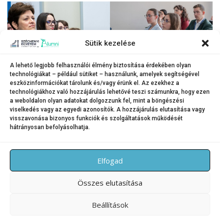
Sütik kezelése
A lehető legjobb felhasználói élmény biztosítása érdekében olyan
technológiákat – például sütiket – használunk, amelyek segítségével
A kétnapos rendezvényen plenáris és szekcióelőadások várták a mintegy
eszközinformációkat tárolunk és/vagy érünk el. Az ezekhez a
160 résztvevőt.
technológiákhoz való hozzájárulás lehetővé teszi számunkra, hogy ezen
(Fotók: Nagy Gergely, Korinek Bettina)
a weboldalon olyan adatokat dolgozzunk fel, mint a böngészési
viselkedés vagy az egyedi azonosítók. A hozzájárulás elutasítása vagy
visszavonása bizonyos funkciók és szolgáltatások működését
hátrányosan befolyásolhatja.
KATEGÓRIA:
HÍREK
Elfogad
Összes elutasítása
Beállítások
Copyright © 2026 SZE Alumni – Széchenyi István Egyetem
–