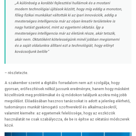
„A különbség a korábbi fejlesztési hullámok és a mostani
modern technológiai újítások között, hogy míg eddig a monoton,
főleg fizikai munkákat váltották ki az ipari innovációk, addig a
mesterséges intelligencia már az olyan kreatív területekre is
nagy hatást gyakorol, mint az egyetemi oktatás. Így a
mesterséges intelligencia már az életünk része, akár tetszik,
akár nem. Oktatóként kötelességünk minél jobban megismerni
és a saját oldalunkra állítani ezt a technológiát, hogy előnyt
kovácsoljunk belőle”
– részletezte.
A szakember szerint a digitális forradalom nem azt szolgálja, hogy
gyorsan, erőfeszítések nélkül jussunk eredményre, hanem hogy másként
közelítsünk meg problémákat és új módokon találjunk azokra még jobb
megoldást. Előadásában hasznos tanácsokat is adott a jelenleg elérhető,
tudományos munkát támogató szoftverekről és alkalmazásokról,
valamint kiemelte: az egyetemek felelőssége, hogy az eszközök
használatát ne csak szabályozza, de be is építse az oktatási módszerek
közé.