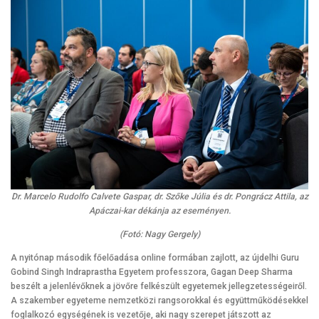
Dr. Marcelo Rudolfo Calvete Gaspar, dr. Szőke Júlia és dr. Pongrácz Attila, az
Apáczai-kar dékánja az eseményen.
(Fotó: Nagy Gergely)
A nyitónap második főelőadása online formában zajlott, az újdelhi Guru
Gobind Singh Indraprastha Egyetem professzora, Gagan Deep Sharma
beszélt a jelenlévőknek a jövőre felkészült egyetemek jellegzetességeiről.
A szakember egyeteme nemzetközi rangsorokkal és együttműködésekkel
foglalkozó egységének is vezetője, aki nagy szerepet játszott az