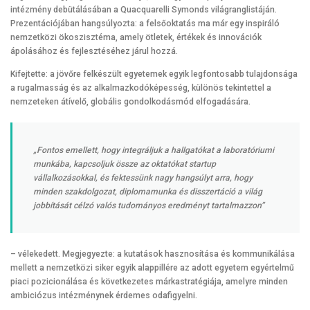
intézmény debütálásában a Quacquarelli Symonds világranglistáján.
Prezentációjában hangsúlyozta: a felsőoktatás ma már egy inspiráló
nemzetközi ökoszisztéma, amely ötletek, értékek és innovációk
ápolásához és fejlesztéséhez járul hozzá.
Kifejtette: a jövőre felkészült egyetemek egyik legfontosabb tulajdonsága
a rugalmasság és az alkalmazkodóképesség, különös tekintettel a
nemzeteken átívelő, globális gondolkodásmód elfogadására.
„Fontos emellett, hogy integráljuk a hallgatókat a laboratóriumi
munkába, kapcsoljuk össze az oktatókat startup
vállalkozásokkal, és fektessünk nagy hangsúlyt arra, hogy
minden szakdolgozat, diplomamunka és disszertáció a világ
jobbítását célzó valós tudományos eredményt tartalmazzon”
– vélekedett. Megjegyezte: a kutatások hasznosítása és kommunikálása
mellett a nemzetközi siker egyik alappillére az adott egyetem egyértelmű
piaci pozicionálása és következetes márkastratégiája, amelyre minden
ambiciózus intézménynek érdemes odafigyelni.