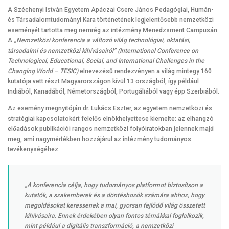
A Széchenyi István Egyetem Apáczai Csere János Pedagógiai, Humán-
és Társadalomtudományi Kara történetének legjelentősebb nemzetközi
eseményét tartotta meg nemrég az intézmény Menedzsment Campusán.
A
„Nemzetközi konferencia a változó világ technológiai, oktatási,
társadalmi és nemzetközi kihívásairól” (International Conference on
Technological, Educational, Social, and International Challenges in the
Changing World – TESIC)
elnevezésű rendezvényen a világ mintegy 160
kutatója vett részt Magyarországon kívül 13 országból, így például
Indiából, Kanadából, Németországból, Portugáliából vagy épp Szerbiából.
Az esemény megnyitóján dr. Lukács Eszter, az egyetem nemzetközi és
stratégiai kapcsolatokért felelős elnökhelyettese kiemelte: az elhangzó
előadások publikációi rangos nemzetközi folyóiratokban jelennek majd
meg, ami nagymértékben hozzájárul az intézmény tudományos
tevékenységéhez.
„A konferencia célja, hogy tudományos platformot biztosítson a
kutatók, a szakemberek és a döntéshozók számára ahhoz, hogy
megoldásokat keressenek a mai, gyorsan fejlődő világ összetett
kihívásaira. Ennek érdekében olyan fontos témákkal foglalkozik,
mint például a digitális transzformáció, a nemzetközi