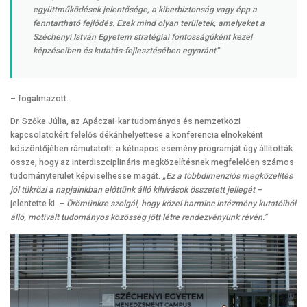
együttműködések jelentősége, a kiberbiztonság vagy épp a
fenntartható fejlődés. Ezek mind olyan területek, amelyeket a
Széchenyi István Egyetem stratégiai fontosságúként kezel
képzéseiben és kutatás-fejlesztésében egyaránt”
– fogalmazott.
Dr. Szőke Júlia, az Apáczai-kar tudományos és nemzetközi
kapcsolatokért felelős dékánhelyettese a konferencia elnökeként
köszöntőjében rámutatott: a kétnapos esemény programját úgy állították
össze, hogy az interdiszciplináris megközelítésnek megfelelően számos
tudományterület képviselhesse magát.
„Ez a többdimenziós megközelítés
jól tükrözi a napjainkban előttünk álló kihívások összetett jellegét
–
jelentette ki. –
Örömünkre szolgál, hogy közel harminc intézmény kutatóiból
álló, motivált tudományos közösség jött létre rendezvényünk révén.”