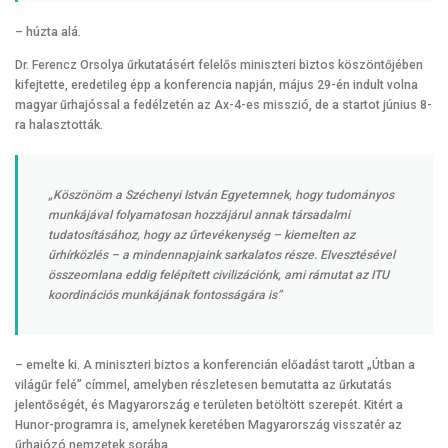
– húzta alá.
Dr. Ferencz Orsolya űrkutatásért felelős miniszteri biztos köszöntőjében
kifejtette, eredetileg épp a konferencia napján, május 29-én indult volna
magyar űrhajóssal a fedélzetén az Ax-4-es misszió, de a startot június 8-
ra halasztották.
„Köszönöm a Széchenyi István Egyetemnek, hogy tudományos
munkájával folyamatosan hozzájárul annak társadalmi
tudatosításához, hogy az űrtevékenység – kiemelten az
űrhírközlés – a mindennapjaink sarkalatos része. Elvesztésével
összeomlana eddig felépített civilizációnk, ami rámutat az ITU
koordinációs munkájának fontosságára is”
– emelte ki. A miniszteri biztos a konferencián előadást tarott „Útban a
világűr felé” címmel, amelyben részletesen bemutatta az űrkutatás
jelentőségét, és Magyarország e területen betöltött szerepét. Kitért a
Hunor-programra is, amelynek keretében Magyarország visszatér az
űrhajózó nemzetek sorába.