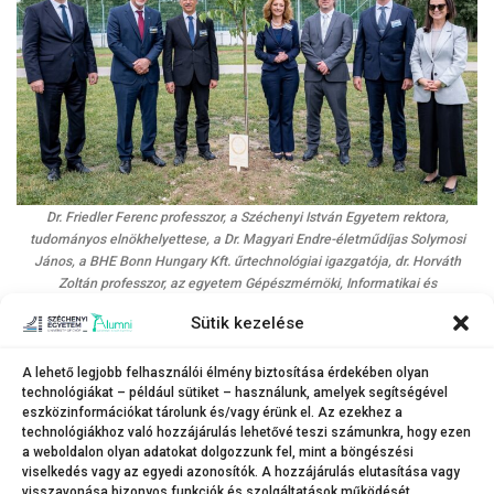
Dr. Friedler Ferenc professzor, a Széchenyi István Egyetem rektora,
tudományos elnökhelyettese, a Dr. Magyari Endre-életműdíjas Solymosi
János, a BHE Bonn Hungary Kft. űrtechnológiai igazgatója, dr. Horváth
Zoltán professzor, az egyetem Gépészmérnöki, Informatikai és
Villamosmérnöki Karának dékánja, dr. Ferencz Orsolya űrkutatásért felelős
Sütik kezelése
miniszteri biztos, dr. Lapsánszky András, az NMHH elnökhelyettese, az
egyetem tanszékvezetője, a Dr. Magyari Endre-életműdíjas dr. Karl Károly,
az NMHH hírközlés-felügyeleti főigazgató-helyettese és Keszthelyi
A lehető legjobb felhasználói élmény biztosítása érdekében olyan
technológiákat – például sütiket – használunk, amelyek segítségével
Bernadett, a Mobilis Interaktív Élményközpont ügyvezetője az ünnepség
eszközinformációkat tárolunk és/vagy érünk el. Az ezekhez a
keretében rendezett emlékfaültetésen.
technológiákhoz való hozzájárulás lehetővé teszi számunkra, hogy ezen
(Fotó: Adorján András)
a weboldalon olyan adatokat dolgozzunk fel, mint a böngészési
viselkedés vagy az egyedi azonosítók. A hozzájárulás elutasítása vagy
visszavonása bizonyos funkciók és szolgáltatások működését