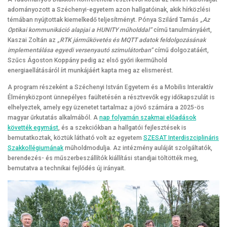
adományozott a Széchenyi-egyetem azon hallgatóinak, akik hírközlési
témában nyújtottak kiemelkedő teljesítményt. Pónya Szilárd Tamás
„Az
Optikai kommunikáció alapjai a HUNITY műholddal”
című tanulmányáért,
Kaszai Zoltán az
„RTK járműkövetés és MQTT adatok feldolgozásának
implementálása egyedi versenyautó szimulátorban”
című dolgozatáért,
Szűcs Ágoston Koppány pedig az első győri ikerműhold
energiaellátásáról írt munkájáért kapta meg az elismerést.
A program részeként a Széchenyi István Egyetem és a Mobilis Interaktív
Élményközpont ünnepélyes faültetésén a résztvevők egy időkapszulát is
elhelyeztek, amely egy üzenetet tartalmaz a jövő számára a 2025-ös
magyar űrkutatás alkalmából. A
nap folyamán szakmai előadások
követték egymást
, és a szekciókban a hallgatói fejlesztések is
bemutatkoztak, köztük látható volt az egyetem
SZESAT Interdiszciplináris
Szakkollégiumának
műholdmodulja. Az intézmény auláját szolgáltatók,
berendezés- és műszerbeszállítók kiállítási standjai töltötték meg,
bemutatva a technikai fejlődés új irányait.