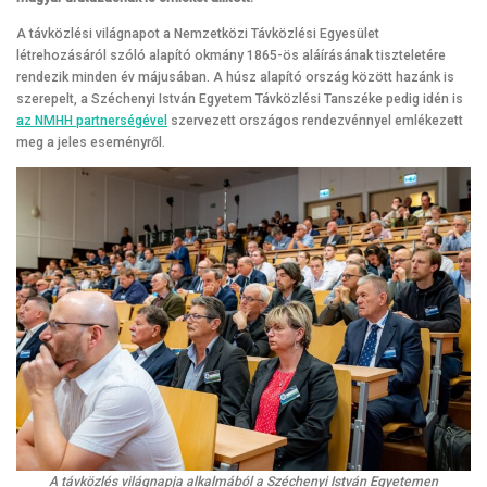
A távközlési világnapot a Nemzetközi Távközlési Egyesület
létrehozásáról szóló alapító okmány 1865-ös aláírásának tiszteletére
rendezik minden év májusában. A húsz alapító ország között hazánk is
szerepelt, a Széchenyi István Egyetem Távközlési Tanszéke pedig idén is
az NMHH partnerségével
szervezett országos rendezvénnyel emlékezett
meg a jeles eseményről.
A távközlés világnapja alkalmából a Széchenyi István Egyetemen