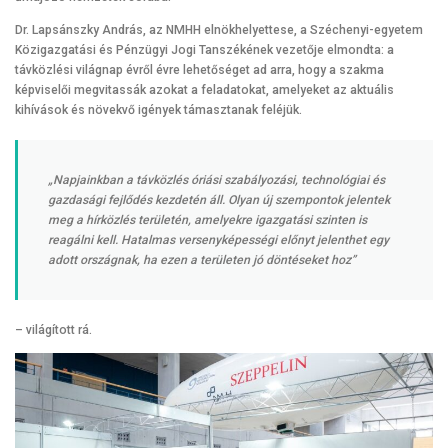
Dr. Lapsánszky András, az NMHH elnökhelyettese, a Széchenyi-egyetem
Közigazgatási és Pénzügyi Jogi Tanszékének vezetője elmondta: a
távközlési világnap évről évre lehetőséget ad arra, hogy a szakma
képviselői megvitassák azokat a feladatokat, amelyeket az aktuális
kihívások és növekvő igények támasztanak feléjük.
„Napjainkban a távközlés óriási szabályozási, technológiai és
gazdasági fejlődés kezdetén áll. Olyan új szempontok jelentek
meg a hírközlés területén, amelyekre igazgatási szinten is
reagálni kell. Hatalmas versenyképességi előnyt jelenthet egy
adott országnak, ha ezen a területen jó döntéseket hoz”
– világított rá.