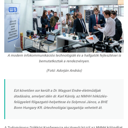
A modern infokommunikációs technológiák és a hallgatók fejlesztései is
bemutatkoztak a rendezvényen.
(Fotó: Adorján András)
Ezt követően sor került a Dr. Magyari Endre-életműdíjak
átadására, amelyet idén dr. Karl Károly, az NMHH hírközlés-
felügyeleti főigazgató-helyettese és Solymosi János, a BHE
Bonn Hungary Kft. űrtechnológiai igazgatója vehetett át.
A Tudományos Diákköri Konferencia résztvevői közül az NMHH különdíjat