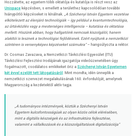
Hozzátette, az egyetem több oktatója és kutatója is részt vesz az
Unispace
képzésben, s emellett a területhez kapcsolódóan további
hiánypótló képzéseket is kínálnak.
„A Széchenyi István Egyetem vezetése
elkötelezett az élenjáró technológiák – így például a kvantumtechnológia,
az űrtávközlés vagy a mesterséges intelligencia – kutatása és oktatása
mellett. Hiszünk abban, hogy hallgatóink nemcsak kiszolgálói, hanem
alakítói is lesznek a technológiai fejlődésnek. Ezért nyújtunk a nemzetközi
színtéren is versenyképes képzéseket számukra”
– hangsúlyozta a rektor.
Dr. Cosmas Zavazava, a Nemzetközi Távközlési Egyesület (ITU)
Távközlési Fejlesztési Irodájának igazgatója videóüzenetében úgy
fogalmazott, csodálatos emlékeket őriz a
Széchenyi István Egyetemen
két évvel ezelőtt tett látogatásáról
. Mint mondta, idén ünneplik a
nemzetközi szervezet megalakulásának 160. évfordulóját, amelynek
Magyarország a kezdetektől aktív tagja.
„A tudományos intézmények, köztük a Széchenyi István
Egyetem kulcsfontosságúak az olyan közös célok elérésében,
mint a digitális készségek és az infrastruktúra fejlesztése,
valamint a vállalkozások és a közszolgáltatások digitalizációja”