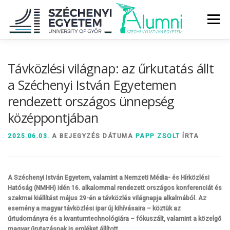
Tovább
a
Menü
tartalomhoz
RÓLUNK
ALUMNI KÖZÖSSÉG
HÍREK
MÉDIA
Távközlési világnap: az űrkutatás állt
a Széchenyi István Egyetemen
rendezett országos ünnepség
DIPLOMAÁTADÓ
DIPLOMÁN TÚL
középpontjában
SZOLGÁLTATÁSOK
ÉVFOLYAMOK
2025.06.03.
A BEJEGYZÉS DÁTUMA
PAPP ZSOLT
ÍRTA
A Széchenyi István Egyetem, valamint a Nemzeti Média- és Hírközlési
Hatóság (NMHH) idén 16. alkalommal rendezett országos konferenciát és
szakmai kiállítást május 29-én a távközlés világnapja alkalmából. Az
esemény a magyar távközlési ipar új kihívásaira – köztük az
űrtudományra és a kvantumtechnológiára – fókuszált, valamint a közelgő
magyar űrutazásnak is emléket állított.