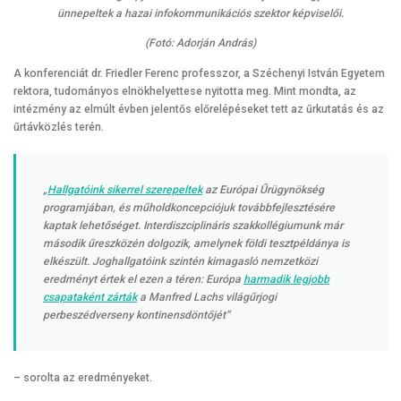
ünnepeltek a hazai infokommunikációs szektor képviselői.
(Fotó: Adorján András)
A konferenciát dr. Friedler Ferenc professzor, a Széchenyi István Egyetem
rektora, tudományos elnökhelyettese nyitotta meg. Mint mondta, az
intézmény az elmúlt évben jelentős előrelépéseket tett az űrkutatás és az
űrtávközlés terén.
„
Hallgatóink sikerrel szerepeltek
az Európai Űrügynökség
programjában, és műholdkoncepciójuk továbbfejlesztésére
kaptak lehetőséget. Interdiszciplináris szakkollégiumunk már
második űreszközén dolgozik, amelynek földi tesztpéldánya is
elkészült. Joghallgatóink szintén kimagasló nemzetközi
eredményt értek el ezen a téren: Európa
harmadik legjobb
csapataként zárták
a Manfred Lachs világűrjogi
perbeszédverseny kontinensdöntőjét”
– sorolta az eredményeket.