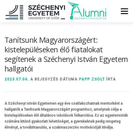
Tovább
a
Menü
tartalomhoz
RÓLUNK
ALUMNI KÖZÖSSÉG
HÍREK
MÉDIA
Tanítsunk Magyarországért:
kistelepüléseken élő fiatalokat
segítenek a Széchenyi István Egyetem
DIPLOMAÁTADÓ
DIPLOMÁN TÚL
hallgatói
SZOLGÁLTATÁSOK
ÉVFOLYAMOK
2023.07.06.
A BEJEGYZÉS DÁTUMA
PAPP ZSOLT
ÍRTA
A Széchenyi István Egyetemen egy éve csatlakozhatnak mentorként a
hallgatók a Tanítsunk Magyarországért programhoz, amelynek célja a
kistelepüléseken élő általános iskolások felkarolása. Ez az egyetemisták
számára kitűnő gyakorlati lehetőséget, a gyerekeknek pedig rengeteg
élményt, a továbbtanulás, a szakmaszerzés motivációját kínálja.