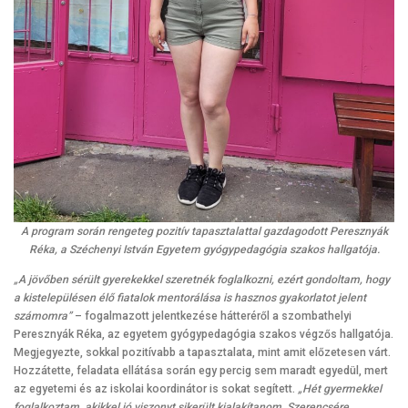
A program során rengeteg pozitív tapasztalattal gazdagodott Peresznyák
Réka, a Széchenyi István Egyetem gyógypedagógia szakos hallgatója.
„A jövőben sérült gyerekekkel szeretnék foglalkozni, ezért gondoltam, hogy
a kistelepülésen élő fiatalok mentorálása is hasznos gyakorlatot jelent
számomra”
– fogalmazott jelentkezése hátteréről a szombathelyi
Peresznyák Réka, az egyetem gyógypedagógia szakos végzős hallgatója.
Megjegyezte, sokkal pozitívabb a tapasztalata, mint amit előzetesen várt.
Hozzátette, feladata ellátása során egy percig sem maradt egyedül, mert
az egyetemi és az iskolai koordinátor is sokat segített.
„Hét gyermekkel
foglalkoztam, akikkel jó viszonyt sikerült kialakítanom. Szerencsére