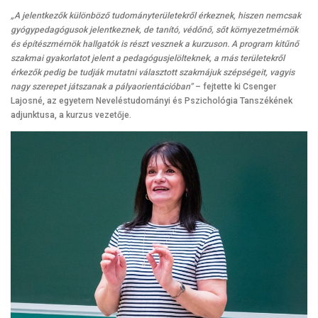
„A jelentkezők különböző tudományterületekről érkeznek, hiszen nemcsak
gyógypedagógusok jelentkeznek, de tanító, védőnő, sőt környezetmérnök
és építészmérnök hallgatók is részt vesznek a kurzuson. A program kitűnő
szakmai gyakorlatot jelent a pedagógusjelölteknek, a más területekről
érkezők pedig be tudják mutatni választott szakmájuk szépségeit, vagyis
nagy szerepet játszanak a pályaorientációban”
– fejtette ki Csenger
Lajosné, az egyetem Neveléstudományi és Pszichológia Tanszékének
adjunktusa, a kurzus vezetője.