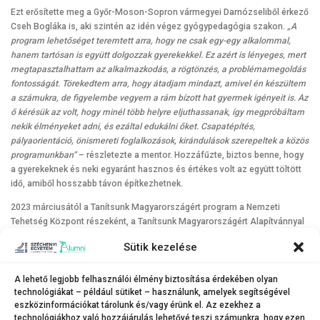
Ezt erősítette meg a Győr-Moson-Sopron vármegyei Darnózseliből érkező
Cseh Bogláka is, aki szintén az idén végez gyógypedagógia szakon.
„A
program lehetőséget teremtett arra, hogy ne csak egy-egy alkalommal,
hanem tartósan is együtt dolgozzak gyerekekkel. Ez azért is lényeges, mert
megtapasztalhattam az alkalmazkodás, a rögtönzés, a problémamegoldás
fontosságát. Törekedtem arra, hogy átadjam mindazt, amivel én készültem
a számukra, de figyelembe vegyem a rám bízott hat gyermek igényeit is. Az
ő kérésük az volt, hogy minél több helyre eljuthassanak, így megpróbáltam
nekik élményeket adni, és ezáltal edukálni őket. Csapatépítés,
pályaorientáció, önismereti foglalkozások, kirándulások szerepeltek a közös
programunkban”
– részletezte a mentor. Hozzáfűzte, biztos benne, hogy
a gyerekeknek és neki egyaránt hasznos és értékes volt az együtt töltött
idő, amiből hosszabb távon építkezhetnek.
2023 márciusától a Tanítsunk Magyarországért program a Nemzeti
Tehetség Központ részeként, a Tanítsunk Magyarországért Alapítvánnyal
együttműködésben végzi a kortárs mentorálást országszerte. A program
Sütik kezelése
bővülését és szakmai munkáját az alapítók által létrehozott Tanítsunk
Magyarországért Alapítvány segíti. A programot országossá válásával,
2022. december 1-jétől külön kormánybiztos koordinálja, az egyik alapító,
A lehető legjobb felhasználói élmény biztosítása érdekében olyan
technológiákat – például sütiket – használunk, amelyek segítségével
dr. György László személyében. A programról bővebben:
tanitsunk.hu
.
eszközinformációkat tárolunk és/vagy érünk el. Az ezekhez a
A Széchenyi István Egyetem programmal kapcsolatos tájékoztatása
technológiákhoz való hozzájárulás lehetővé teszi számunkra, hogy ezen