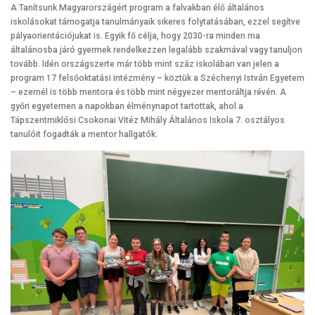
A Tanítsunk Magyarországért program a falvakban élő általános
iskolásokat támogatja tanulmányaik sikeres folytatásában, ezzel segítve
pályaorientációjukat is. Egyik fő célja, hogy 2030-ra minden ma
általánosba járó gyermek rendelkezzen legalább szakmával vagy tanuljon
tovább. Idén országszerte már több mint száz iskolában van jelen a
program 17 felsőoktatási intézmény – köztük a Széchenyi István Egyetem
– ezernél is több mentora és több mint négyezer mentoráltja révén. A
győri egyetemen a napokban élménynapot tartottak, ahol a
Tápszentmiklósi Csokonai Vitéz Mihály Általános Iskola 7. osztályos
tanulóit fogadták a mentor hallgatók.