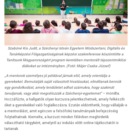
Szabóné Kis Judit, a Széchenyi István Egyetem Módszertani, Digitális és
Tanárképzési Főigazgatóságának képzési szakreferense köszöntötte a
Tanítsunk Magyarországért program keretében mentorált tápszentmiklósi
diákokat az intézményben. (Fotó: Májer Csaba József)
„A mentorok személyes jó példával járnak elöl, amely orientálja a
gyerekeket. Bemutatják saját választott hivatásukat, elindítanak bennük
egy gondolkodást, amely lendületet adhat számukra, hogy szakmát
tanuljanak, vagy akár megcélozzák a Széchenyi-egyetemet”
– mondta.
Hozzáfűzte, a hallgatók olyan kurzusra jelentkezhetnek, amely felkészíti
őket a gyerekekkel való foglalkozásra. Ezután eldönthetik, hogy vállalják-e
a mentorálást, amit egészen a felsőfokú tanulmányaik befejezéséig
folytathatnak. Kiemelte, a kurzust minden félévben meghirdetik
választható tárgyként, amelyről az indulás előtt online tájékoztatót is
tartanak.