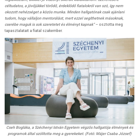
céltudatos, a jövőjükkel törődő, érdeklődő fiatalokról van szó, így nem
okozott nehézséget a közös munka. Minden hallgatónak csak ajánlani
tudom, hogy vállaljon mentorálást, mert ezzel segíthetnek másoknak,
cserébe maguk is sok szeretetet és élményt kapnak”
– osztotta meg
tapasztalatait a fiatal szakember.
Cseh Bogláka, a Széchenyi István Egyetem végzős hallgatója élmények és
programok által szólította meg a gyerekeket. (Fotó: Májer Csaba József)