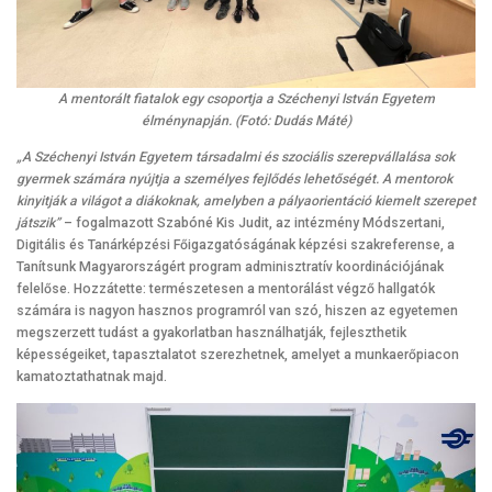
A mentorált fiatalok egy csoportja a Széchenyi István Egyetem
élménynapján. (Fotó: Dudás Máté)
„A Széchenyi István Egyetem társadalmi és szociális szerepvállalása sok
gyermek számára nyújtja a személyes fejlődés lehetőségét. A mentorok
kinyitják a világot a diákoknak, amelyben a pályaorientáció kiemelt szerepet
játszik”
– fogalmazott Szabóné Kis Judit, az intézmény Módszertani,
Digitális és Tanárképzési Főigazgatóságának képzési szakreferense, a
Tanítsunk Magyarországért program adminisztratív koordinációjának
felelőse. Hozzátette: természetesen a mentorálást végző hallgatók
számára is nagyon hasznos programról van szó, hiszen az egyetemen
megszerzett tudást a gyakorlatban használhatják, fejleszthetik
képességeiket, tapasztalatot szerezhetnek, amelyet a munkaerőpiacon
kamatoztathatnak majd.