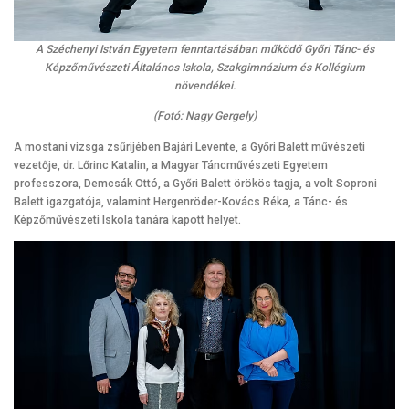
A Széchenyi István Egyetem fenntartásában működő Győri Tánc- és
Képzőművészeti Általános Iskola, Szakgimnázium és Kollégium
növendékei.
(Fotó: Nagy Gergely)
A mostani vizsga zsűrijében Bajári Levente, a Győri Balett művészeti
vezetője, dr. Lőrinc Katalin, a Magyar Táncművészeti Egyetem
professzora, Demcsák Ottó, a Győri Balett örökös tagja, a volt Soproni
Balett igazgatója, valamint Hergenröder-Kovács Réka, a Tánc- és
Képzőművészeti Iskola tanára kapott helyet.