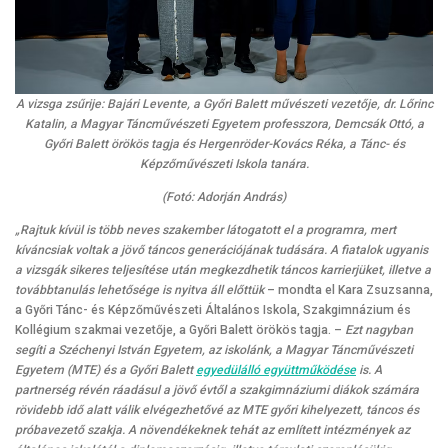
A vizsga zsűrije: Bajári Levente, a Győri Balett művészeti vezetője, dr. Lőrinc
Katalin, a Magyar Táncművészeti Egyetem professzora, Demcsák Ottó, a
Győri Balett örökös tagja és Hergenröder-Kovács Réka, a Tánc- és
Képzőművészeti Iskola tanára.
(Fotó: Adorján András)
„Rajtuk kívül is több neves szakember látogatott el a programra, mert
kíváncsiak voltak a jövő táncos generációjának tudására. A fiatalok ugyanis
a vizsgák sikeres teljesítése után megkezdhetik táncos karrierjüket, illetve a
továbbtanulás lehetősége is nyitva áll előttük
– mondta el
Kara Zsuzsanna,
a Győri Tánc- és Képzőművészeti Általános Iskola, Szakgimnázium és
Kollégium szakmai vezetője, a Győri Balett örökös tagja. –
Ezt nagyban
segíti a Széchenyi István Egyetem, az iskolánk, a Magyar Táncművészeti
Egyetem (MTE) és a Győri Balett
egyedülálló együttműködése
is. A
partnerség révén ráadásul a jövő évtől a szakgimnáziumi diákok számára
rövidebb idő alatt válik elvégezhetővé az MTE győri kihelyezett, táncos és
próbavezető szakja. A növendékeknek tehát az említett intézmények az