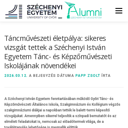
Tovább
a
Menü
tartalomhoz
RÓLUNK
ALUMNI KÖZÖSSÉG
HÍREK
MÉDIA
Táncművészeti életpálya: sikeres
vizsgát tettek a Széchenyi István
Egyetem Tánc- és Képzőművészeti
DIPLOMAÁTADÓ
DIPLOMÁN TÚL
Iskolájának növendékei
SZOLGÁLTATÁSOK
ÉVFOLYAMOK
2026.03.12.
A BEJEGYZÉS DÁTUMA
PAPP ZSOLT
ÍRTA
A Széchenyi István Egyetem fenntartásában működő Győri Tánc- és
Képzőművészeti Általános Iskola, Szakgimnázium és Kollégium végzős
szakgimnáziumi diákjai a napokban tették le balett-termi képesítő
vizsgájukat. Amennyiben sikerrel teljesítik a színpadi bemutatót és az
elméleti feladatokat is, nemcsak az előadótermek világa, de a
továbbtanulás lehetősége is megnyílik előttük.