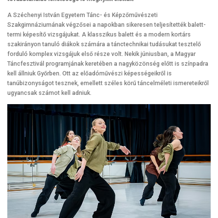
A Széchenyi István Egyetem Tánc- és Képzőművészeti
Szakgimnáziumának végzősei a napokban sikeresen teljesítették balett-
termi képesítő vizsgájukat. A klasszikus balett és a modern kortárs
szakirányon tanuló diákok számára a tánctechnikai tudásukat tesztelő
forduló komplex vizsgájuk első része volt. Nekik júniusban, a Magyar
Táncfesztivál programjának keretében a nagyközönség előtt is színpadra
kell állniuk Győrben. Ott az előadóművészi képességeikről is
tanúbizonyságot tesznek, emellett széles körű táncelméleti ismereteikről
ugyancsak számot kell adniuk.