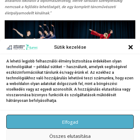
általános iskolától a diplomaszerzésig, illetve társulati szereplésükig
nemcsak a fejlődés lehetőségét, de egy komplett táncművészeti
életpályamodellt kínálnak.”
Sütik kezelése
A lehető legjobb felhasználói élmény biztosítása érdekében olyan
technológiákat – például sütiket – használunk, amelyek segítségével
A klasszikus balett és a modern kortárs szakirány végzős hallgatói adtak
eszközinformációkat tárolunk és/vagy érünk el. Az ezekhez a
számot tudásukról.
technológiákhoz való hozzájárulás lehetővé teszi számunkra, hogy ezen
(Fotó: Adorján András)
a weboldalon olyan adatokat dolgozzunk fel, mint a böngészési
viselkedés vagy az egyedi azonosítók. A hozzájárulás elutasítása vagy
visszavonása bizonyos funkciók és szolgáltatások működését
hátrányosan befolyásolhatja.
KATEGÓRIA:
HÍREK
Elfogad
Összes elutasítása