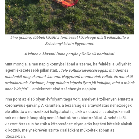
Irina (jobbra) többek között a természet közelsége miatt választotta a
Széchenyi István Egyetemet.
A képen a Mosoni-Duna partján piknikezik barátaival.
Mint mondja, a mai napig könnybe lábad a szeme, ha felidézi a Gólyahét
legemlékezetesebb pillanatait.
„Tele voltunk kíváncsisággal, mindent és
mindenkit meg akartunk ismerni. Nagyszerű mentoraink voltak, és remekül
szórakoztunk. Kívánom, hogy minden képzés ilyen jól induljon, mint a miénk
annak idején”
– emlékezett első széchenyis napjaira.
Irina pont az első olyan évfolyam tagja volt, amelyet érzékenyen érintett a
koronavírus-járvány. A karantén, a bezárság és a távoktatás nehézségek
elé állította a nemzetközi hallgatókat is, akik az utazási szabályok miatt
sok esetben hónapokig nem láthatták hozzátartozóikat. A nehéz idők
viszont össze is hozták a közösséget: olyan erős bajtársi kötelék alakult
ki köztük, melynek révén szinte családként működtek abban az
időszakban.