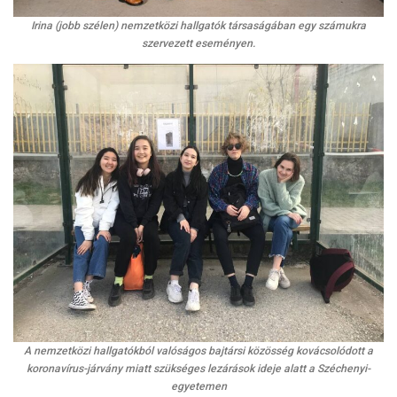
Irina (jobb szélen) nemzetközi hallgatók társaságában egy számukra
szervezett eseményen.
A nemzetközi hallgatókból valóságos bajtársi közösség kovácsolódott
a
koronavírus-járvány miatt szükséges lezárások ideje alatt a Széchenyi-
egyetemen