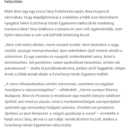
helyszínén.
Miért dönt úgy egy orosz lány Szibéria közepén, Krasznojarszk
városában, hogy alapdiplomával a zsebében a több ezer kilométerre
nyugatra fekvő Széchenyi István Egyetemre iratkozik be marketing
mesterszakra? Irina Grakhova számára mi sem volt egyértelműbb, mint
Győrt választani a sok-sok külföldi lehetőség közül.
„Nem volt nehéz döntés, merre menjek tovább. Nem kedvelem a nagy,
zsúfolt, nyüzsgő metropoliszokat, ilyen tekintetben Győr mérete ideális a
számomra. Ez egy csendes és nyugodt, emberléptékű város, közel a
természethez. Azt gondolom, sokan spekulálnak hasonlóan, amikor ide
jelentkeznek”
– árulta el portálunknak Irina, amikor arról faggattuk, milyen
érvek szóltak annak idején a Széchenyi István Egyetem mellett.
„A város elhelyezkedése szintén szerencsés, szerintem ez nagyban
hozzájárul a népszerűségéhez”
– vélekedett.
„Három európai főváros,
Budapest, Bécs és Pozsony is mindössze egy-másfél órányira található
Győrtől, ami mind az utazás, mind a munkalehetőségek szempontjából
optimális egy nemzetközi hallgató számára. Emellett azt gondolom,
Győrben az ipari környezet, a virágzó gazdaság is vonzó”
– ecsetelte a
fiatal orosz lány, aki ma is azt vallja: remek döntést hozott, amikor a
Széchenyi István Egyetemet választotta.