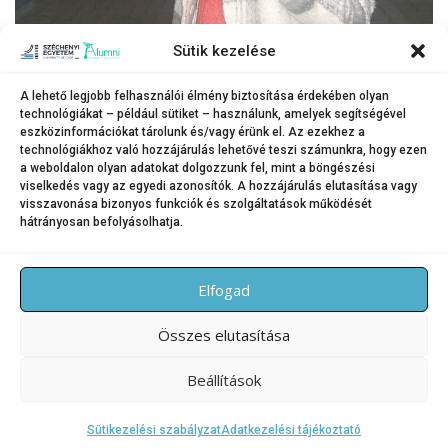
Sütik kezelése
A lehető legjobb felhasználói élmény biztosítása érdekében olyan
technológiákat – például sütiket – használunk, amelyek segítségével
eszközinformációkat tárolunk és/vagy érünk el. Az ezekhez a
Irina épp a születésnapját ünnepli a campuson.
technológiákhoz való hozzájárulás lehetővé teszi számunkra, hogy ezen
a weboldalon olyan adatokat dolgozzunk fel, mint a böngészési
Sok élményt őriz jó szívvel az elmúlt két évből a Győrben töltött időszakról.
viselkedés vagy az egyedi azonosítók. A hozzájárulás elutasítása vagy
visszavonása bizonyos funkciók és szolgáltatások működését
hátrányosan befolyásolhatja.
KATEGÓRIA:
HÍREK
Elfogad
Összes elutasítása
Beállítások
Copyright © 2026 SZE Alumni – Széchenyi István Egyetem
–
OnePress
téma FameThemes által
Sütikezelési szabályzat
Adatkezelési tájékoztató