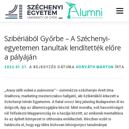
Tovább
a
Menü
tartalomhoz
RÓLUNK
ALUMNI KÖZÖSSÉG
HÍREK
MÉDIA
Szibériából Győrbe – A Széchenyi-
egyetemen tanultak lendítették előre
a pályáján
DIPLOMAÁTADÓ
DIPLOMÁN TÚL
2022.01.21.
A BEJEGYZÉS DÁTUMA
HORVÁTH MÁRTON
ÍRTA
SZOLGÁLTATÁSOK
ÉVFOLYAMOK
„Arany idők voltak a számomra”
– summázza széchenyis éveit Irina
Grakhova, marketing mesterszakos hallgató, aki Szibériából érkezett a
Széchenyi István Egyetemre. A fiatal orosz lány jelenleg Budapesten él és
dolgozik, épp az államvizsgájára készül. Mint mondta, sok hasonlóságot
vél felfedezni Magyarország és a hazája között; az emberek mentalitása
és az épített környezet is otthonára emlékezteti. Részben ezért is
határozta el, hogy egy időre biztosan lehorgonyoz tanulmányai