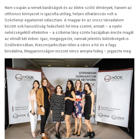
Nem csupán a remek barátságok és az életre szóló élmények, hanem az
otthonos környezet is igazolta utólag, helyes elhatározás volt a
Széchenyi-egyetemet választani. A magyar és az orosz társadalom
között sok hasonlóság fedezhető fel Irina szerint, emiatt – a nyelvi
nehézségektől eltekintve – a szibériai lány szinte hazájában érezte magát
az elmúlt két évben. Igaz, megjegyezte, vannak jelentős különbségek is.
Szülővárosában, Krasznojarkszban télen a város a hó és a fagy
birodalma, Magyarországon viszont nincs annyira hideg – jegyezte meg.