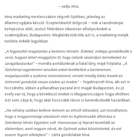
– vallja Irina.
Irina marketing mesterszakon végzett Győrben, jelenleg az
államvizsgájára készül. Szeptembertől dolgozik – már a tanulmányai
befejezése előtt, utolsó félévében sikeresen elhelyezkedett a
szakmájában, Budapesten. Megkérdeztük tőle azt is, a marketing melyik
területe érdekli legjobban.
„A fogyasztói magatartás a kedvenc témám. Érdekel, miképp gondolkodik a
vevő, hogyan lehet meggyőzni őt, hogy nálunk vásároljon termékeket és
szolgáltatásokat” –
mondta portálunknak a fiatal lány, majd folytatta.
„A
Széchenyi-egyetemen tanultak sokat lendítettek a karrieremen,
megalapozták a szakmai ismereteimet, emiatt mindig hálás leszek és
örömmel gondolok vissza ezekre az évekre”
– fogalmazott Irina, aki azt is
hozzátette, ebben a pillanatban pazarul érzi magát Budapesten, és jó
esély van rá, hogy a következő éveket is Magyarországon fogja eltölteni.
Azt sem zárja ki, hogy akár hosszabb távon is berendezkedik hazánkban.
„Ha néhány szóban kellene leírnom az elmúlt időszakot, azt mondhatom,
hogy a magyarországi utazásom első és legfontosabb állomása a
Széchenyi István Egyetem volt. Hamarosan új fejezet kezdődik az
életemben, amit nagyon várok, de Győrnek sokat köszönhetek, és ezt
sosem fogom elfelejteni”
– zárta gondolatait Irina.