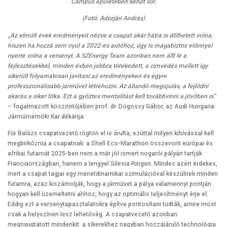
Campus épületében került sor.
(Fotó: Adorján András)
„Az elmúlt évek eredményeit nézve a csapat akár hátra is dőlhetett volna,
hiszen ha hozzá sem nyúl a 2022-es autóhoz, úgy is magabiztos előnnyel
nyerte volna a versenyt. A SZEnergy Team azonban nem állt le a
fejlesztésekkel, minden évben jobbra törekedett, a címvédés mellett így
sikerült folyamatosan javítani az eredményeken és egyre
professzionálisabb járművet létrehozni. Az állandó megújulás, a fejlődni
akarás a siker titka. Ezt a győztes mentalitást kell továbbvinni a jövőben is”
– fogalmazott köszöntőjében prof. dr. Dogossy Gábor, az Audi Hungaria
Járműmérnöki Kar dékánja.
Für Balázs csapatvezető rögtön el is árulta, ezúttal milyen kihívással kell
megbirkóznia a csapatnak: a Shell Eco-Marathon összevont európai és
afrikai futamát 2025-ben nem a már jól ismert nogarói pályán tartják
Franciaországban, hanem a lengyel Silesia Ringen. Mindez azért érdekes,
mert a csapat tagjai egy menetdinamikai szimulációval készülnek minden
futamra, azaz kiszámolják, hogy a járművet a pálya valamennyi pontján
hogyan kell üzemeltetni ahhoz, hogy az optimális teljesítményt érje el.
Eddig ezt a versenytapasztalatokra építve pontosítani tudták, amire most
csak a helyszínen lesz lehetőség. A csapatvezető azonban
megnyugtatott mindenkit: a sikerekhez nagyban hozzájáruló technológia