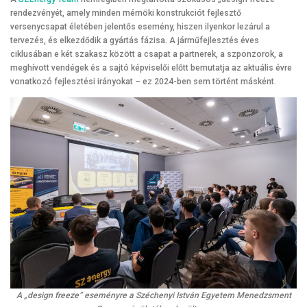
rendezvényét, amely minden mérnöki konstrukciót fejlesztő
versenycsapat életében jelentős esemény, hiszen ilyenkor lezárul a
tervezés, és elkezdődik a gyártás fázisa. A járműfejlesztés éves
ciklusában e két szakasz között a csapat a partnerek, a szponzorok, a
meghívott vendégek és a sajtó képviselői előtt bemutatja az aktuális évre
vonatkozó fejlesztési irányokat – ez 2024-ben sem történt másként.
A „design freeze” eseményre a Széchenyi István Egyetem Menedzsment