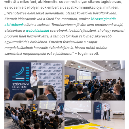
vette át a mikrofont, aki kiemelte: sosem volt olyan sikeres tagtoborzás,
és sosem ért el olyan sok embert a csapat kommunikációja, mint idén.
„Tizenötezres eléréseket generáltunk, ötszáz követővel bővültünk idén.
Kiemelt időszakunk volt a Shell Eco-marathon, amikor
közösségimédia-
aktivitásunk
elérte a csúcsot. Természetesen jövőre sem unatkozunk majd,
elsősorban a
weboldalunkat
szeretnénk továbbfejleszteni, ahol egy partneri
program fület hoznánk létre, a támogatóinkkal való még sikeresebb
együttműködés érdekében. Emellett felkészülünk a csapat
megalakulásának huszadik évfordulójára is, hiszen méltó módon
szeretnénk megünnepelni ezt a jubileumot”
– fogalmazott.