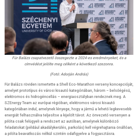
Für Balázs csapatvezető összegezte a 2024-es eredményeket, és a
címvédést jelölte meg célként a következő szezonra.
(Fotó: Adorján András)
Für Balázs röviden ismertette a Shell Eco-Marathon verseny koncepcióját,
amelyet prototípus és városi kisautó kategóriában, három – belsőégésű,
elektromos és hidrogéncellás – energiaosztályban rendeznek meg. A
SZEnergy Team az európai régióban, elektromos városi kisautó
kategóriában indul, amelynek lényege, hogy a jármű a lehető legkevesebb
energiát felhasználva teljesítse a kijelölt távot. Az önvezető versenyen a
pilóta csak felügyeli a rendszert az autóban, amelynek különböző
feladatokat (például akadálykerülés, parkolás) kell végrehajtania önállóan,
a pilóta beavatkozás nélkül szintén odafigyelve a fogyasztásra.