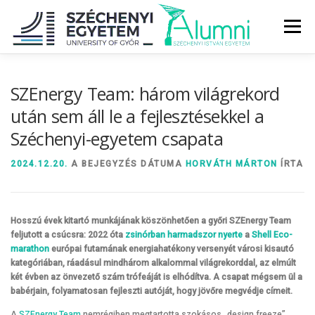
Tovább
a
Menü
tartalomhoz
RÓLUNK
ALUMNI KÖZÖSSÉG
HÍREK
MÉDIA
SZEnergy Team: három világrekord
után sem áll le a fejlesztésekkel a
Széchenyi-egyetem csapata
DIPLOMAÁTADÓ
DIPLOMÁN TÚL
2024.12.20.
A BEJEGYZÉS DÁTUMA
HORVÁTH MÁRTON
ÍRTA
SZOLGÁLTATÁSOK
ÉVFOLYAMOK
Hosszú évek kitartó munkájának köszönhetően a győri SZEnergy Team
feljutott a csúcsra: 2022 óta
zsinórban harmadszor nyerte
a
Shell Eco-
marathon
európai futamának energiahatékony versenyét városi kisautó
kategóriában, ráadásul mindhárom alkalommal világrekorddal, az elmúlt
két évben az önvezető szám trófeáját is elhódítva. A csapat mégsem ül a
babérjain, folyamatosan fejleszti autóját, hogy jövőre megvédje címeit.
A
SZEnergy Team
nemrégiben megtartotta szokásos „design freeze”