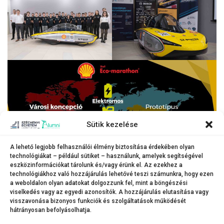
Sütik kezelése
A lehető legjobb felhasználói élmény biztosítása érdekében olyan
technológiákat – például sütiket – használunk, amelyek segítségével
eszközinformációkat tárolunk és/vagy érünk el. Az ezekhez a
technológiákhoz való hozzájárulás lehetővé teszi számunkra, hogy ezen
a weboldalon olyan adatokat dolgozzunk fel, mint a böngészési
Galéria az eseményről. (Fotók: Adorján András, Nagy Gergely)
viselkedés vagy az egyedi azonosítók. A hozzájárulás elutasítása vagy
visszavonása bizonyos funkciók és szolgáltatások működését
hátrányosan befolyásolhatja.