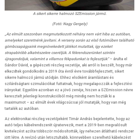
A sikert sikerre halmozó SZEmission jármű.
(Fotó: Nagy Gergely)
„Az elmúlt szezonban megmutatkozott néhány nem várt hiba az autóban,
amelyeket szeretnénk javítani. A verseny során az első futóműben található
gömbcsapágyaink megnövekedett játékot mutattak, így ezeket
strapabíróbb alkatrészekre cseréljük. A fékrendszerünket szintén
újragondoljuk, valamint a villamos fékpadunkat is fejlesztjük”
– árulta el
Sándor Dávid, a gépészeti részleg vezetője, aki arról is beszélt, hogy már
elkezdtek gondolkodni a 2019 óta évről évre továbbfejlesztett, sikert
sikerre halmozó jármű utódján. Ehhez elsőként áramlástani és
szilárdságtani szimulációkat futtatnak, hogy megalapozzák a fejlesztési
irányokat. Egyelőre azonban ez a jövő zenéje, hiszen a SZEmission névre
keresztelt jelenlegi konstrukcióból még mindig nem hozták ki a
maximumot – az elmúlt évek világcsúcsai jól mutatják, hogy van még
tartalék az autóban.
Az elektronikai részleg vezetőjeként Timár András bejelentette, hogy az
autó teljes kábelrendszerét újratervezik, mert a 2019-ben megvalósult
kivitelezést azóta többször módosították, így nehezen átlátható rendszer
jött létre. A revízió után letisztultabb, könnyebben szerelhető kábelezést