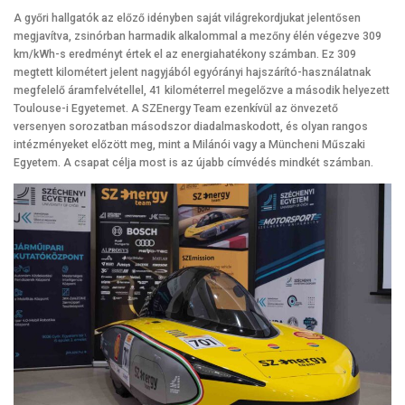
A győri hallgatók az előző idényben saját világrekordjukat jelentősen
megjavítva, zsinórban harmadik alkalommal a mezőny élén végezve 309
km/kWh-s eredményt értek el az energiahatékony számban. Ez 309
megtett kilométert jelent nagyjából egyórányi hajszárító-használatnak
megfelelő áramfelvétellel, 41 kilométerrel megelőzve a második helyezett
Toulouse-i Egyetemet. A SZEnergy Team ezenkívül az önvezető
versenyen sorozatban másodszor diadalmaskodott, és olyan rangos
intézményeket előzött meg, mint a Milánói vagy a Müncheni Műszaki
Egyetem. A csapat célja most is az újabb címvédés mindkét számban.