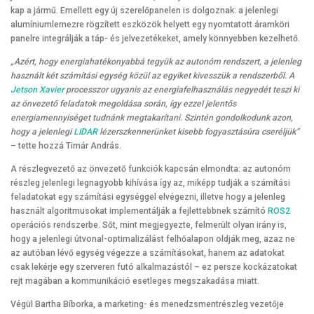
kap a jármű. Emellett egy új szerelőpanelen is dolgoznak: a jelenlegi
alumíniumlemezre rögzített eszközök helyett egy nyomtatott áramköri
panelre integrálják a táp- és jelvezetékeket, amely könnyebben kezelhető.
„Azért, hogy energiahatékonyabbá tegyük az autonóm rendszert, a jelenleg
használt két számítási egység közül az egyiket kivesszük a rendszerből. A
Jetson Xavier
processzor ugyanis az energiafelhasználás negyedét teszi ki
az önvezető feladatok megoldása során, így ezzel jelentős
energiamennyiséget tudnánk megtakarítani. Szintén gondolkodunk azon,
hogy a jelenlegi
LIDAR
lézerszkennerünket kisebb fogyasztásúra cseréljük”
– tette hozzá Timár András.
A részlegvezető az önvezető funkciók kapcsán elmondta: az autonóm
részleg jelenlegi legnagyobb kihívása így az, miképp tudják a számítási
feladatokat egy számítási egységgel elvégezni, illetve hogy a jelenleg
használt algoritmusokat implementálják a fejlettebbnek számító
ROS2
operációs rendszerbe. Sőt, mint megjegyezte, felmerült olyan irány is,
hogy a jelenlegi útvonal-optimalizálást felhőalapon oldják meg, azaz ne
az autóban lévő egység végezze a számításokat, hanem az adatokat
csak lekérje egy szerveren futó alkalmazástól – ez persze kockázatokat
rejt magában a kommunikáció esetleges megszakadása miatt.
Végül Bartha Bíborka, a marketing- és menedzsmentrészleg vezetője