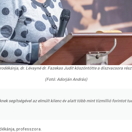
rodékánja, dr. Lévayné dr. Fazekas Judit köszöntötte a díszvacsora rész
(Fotó: Adorján András)
 segítségével az elmúlt kilenc év alatt több mint tízmillió forintot tu
odékánja, professzora.