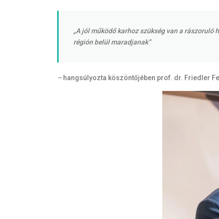
„A jól működő karhoz szükség van a rászoruló ha
régión belül maradjanak”
–
hangsúlyozta köszöntőjében prof. dr. Friedler F