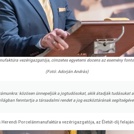
anufaktúra vezérigazgatója, címzetes egyetemi docens az esemény font
(Fotó: Adorján András)
számunkra: közösen ünnepeljük a jogtudósokat, akik átadják tudásukat a
lágban fenntartja a társadalmi rendet a jog eszköztárának segítségéve
a Herendi Porcelánmanufaktúra vezérigazgatója, az Életút-díj felaján