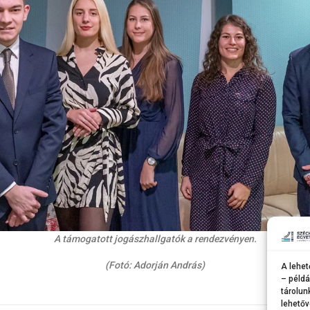
A támogatott jogászhallgatók a rendezvényen.
(Fotó: Adorján András)
A lehet
– példá
tárolun
lehetőv