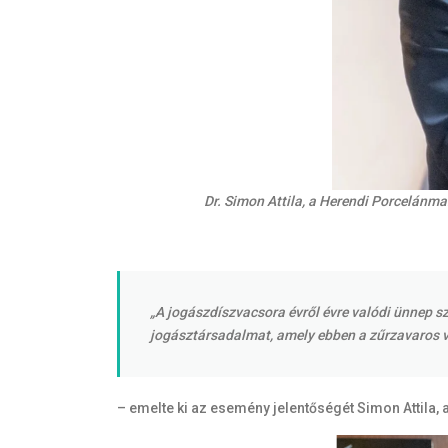
Dr. Simon Attila, a Herendi Porcelánm
„A jogászdíszvacsora évről évre valódi ünnep 
jogásztársadalmat, amely ebben a zűrzavaros vi
– emelte ki az esemény jelentőségét Simon Attila, 