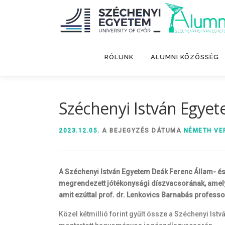
Tovább
a
tartalomhoz
RÓLUNK
ALUMNI KÖZÖSSÉG
Széchenyi István Egyete
2023.12.05.
A BEJEGYZÉS DÁTUMA
NÉMETH VE
A Széchenyi István Egyetem Deák Ferenc Állam- és
megrendezett jótékonysági díszvacsorának, amely e
amit ezúttal prof. dr. Lenkovics Barnabás professor
Közel kétmillió forint gyűlt össze a Széchenyi I