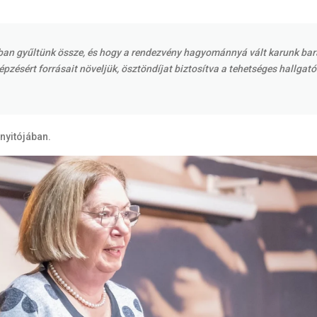
mban gyűltünk össze, és hogy a rendezvény hagyománnyá vált karunk bar
zésért forrásait növeljük, ösztöndíjat biztosítva a tehetséges hallgat
gnyitójában.