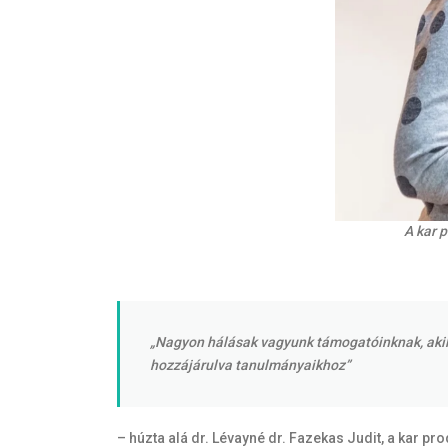
A kar p
„Nagyon hálásak vagyunk támogatóinknak, akiknek
hozzájárulva tanulmányaikhoz”
– húzta alá dr. Lévayné dr. Fazekas Judit, a kar pr