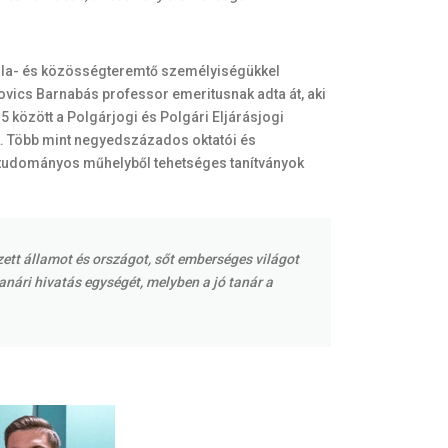
skola- és közösségteremtő személyiségükkel
kovics Barnabás professor emeritusnak adta át, aki
között a Polgárjogi és Polgári Eljárásjogi
k. Több mint negyedszázados oktatói és
 tudományos műhelyből tehetséges tanítványok
zett államot és országot, sőt emberséges világot
anári hivatás egységét, melyben a jó tanár a