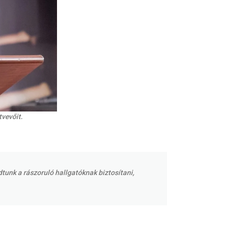
tvevőit.
dtunk a rászoruló hallgatóknak biztosítani,