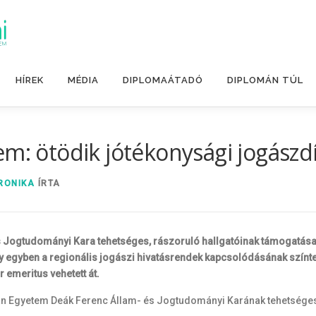
HÍREK
MÉDIA
DIPLOMAÁTADÓ
DIPLOMÁN TÚL
m: ötödik jótékonysági jogászdí
RONIKA
ÍRTA
 Jogtudományi Kara tehetséges, rászoruló hallgatóinak támogatása 
gyben a regionális jogászi hivatásrendek kapcsolódásának színtere 
 emeritus vehetett át.
stván Egyetem Deák Ferenc Állam- és Jogtudományi Karának tehetsége