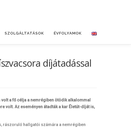
SZOLGÁLTATÁSOK
ÉVFOLYAMOK
szvacsora díjátadással
volt a fő célja a nemrégiben ötödik alkalommal
volt. Az eseményen átadták a kar Életút-díját is,
s, rászoruló hallgatói számára a nemrégiben