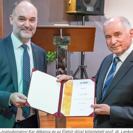
 Jogtudományi Kar dékánja és az Életút-díjjal kitüntetett prof. dr. Len