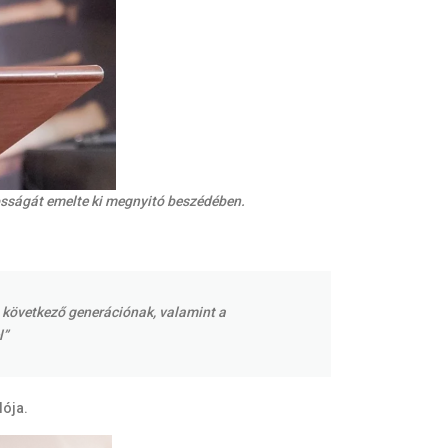
osságát emelte ki megnyitó beszédében.
 következő generációnak, valamint a
l”
lója.