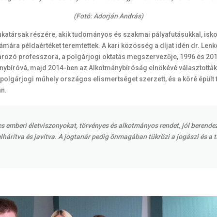
(Fotó: Adorján András)
munkatársak részére, akik tudományos és szakmai pályafutásukkal, i
ámára példaértéket teremtettek. A kari közösség a díjat idén dr. Len
zó professzora, a polgárjogi oktatás megszervezője, 1996 és 2015 
tmánybíróvá, majd 2014-ben az Alkotmánybíróság elnökévé választottá
gárjogi műhely országos elismertséget szerzett, és a köré épült
án.
s emberi életviszonyokat, törvényes és alkotmányos rendet, jól berende
hárítva és javítva. A jogtanár pedig önmagában tükrözi a jogászi és a t