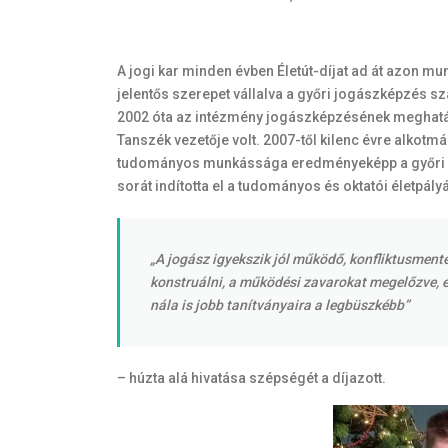
A jogi kar minden évben Életút-díjat ad át azon 
jelentős szerepet vállalva a győri jogászképzés sz
2002 óta az intézmény jogászképzésének meghatáro
Tanszék vezetője volt. 2007-től kilenc évre alko
tudományos munkássága eredményeképp a győri pol
sorát indította el a tudományos és oktatói életpály
„A jogász igyekszik jól működő, konfliktusmente
konstruálni, a működési zavarokat megelőzve, el
nála is jobb tanítványaira a legbüszkébb”
– húzta alá hivatása szépségét a díjazott.