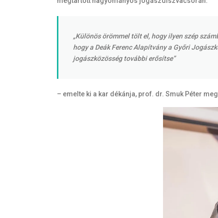
megtartott hagyományos jogászdíszvacsorán.
„Különös örömmel tölt el, hogy ilyen szép szá
hogy a Deák Ferenc Alapítvány a Győri Jogászkép
jogászközösség további erősítse”
– emelte ki a kar dékánja, prof. dr. Smuk Péter me